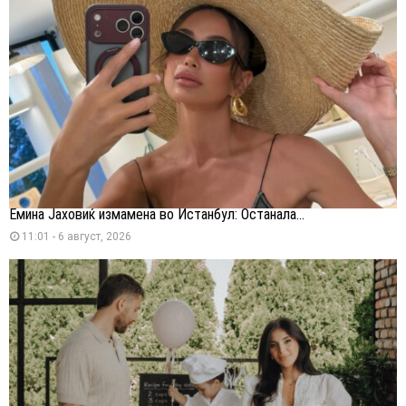
Емина Јаховиќ измамена во Истанбул: Останала...
11:01 - 6 август, 2026