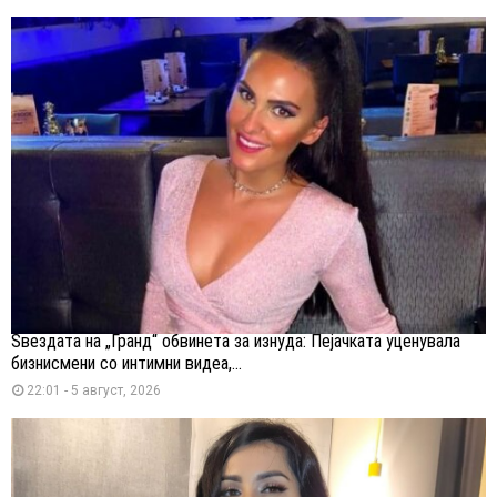
Ѕвездата на „Гранд“ обвинета за изнуда: Пејачката уценувала
бизнисмени со интимни видеа,...
22:01 - 5 август, 2026