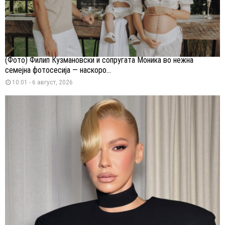
(Фото) Филип Кузмановски и сопругата Моника во нежна
семејна фотосесија — наскоро...
10:01 - 6 август, 2026