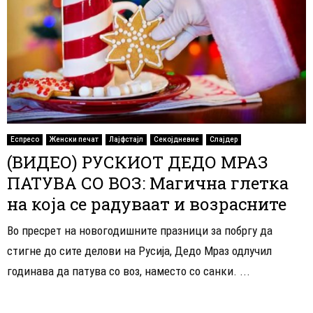
Еспресо
Женски печат
Лајфстајл
Секојдневие
Слајдер
(ВИДЕО) РУСКИОТ ДЕДО МРАЗ
ПАТУВА СО ВОЗ: Магична глетка
на која се радуваат и возрасните
Во пресрет на новогодишните празници за побргу да
стигне до сите делови на Русија, Дедо Мраз одлучил
годинава да патува со воз, наместо со санки. ...