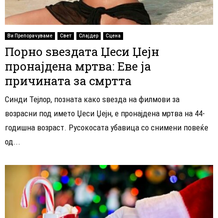
Ви Препорачуваме
Свет
Слајдер
Сцена
Порно ѕвездата Џеси Џејн
пронајдена мртва: Еве ја
причината за смртта
Синди Тејлор, позната како ѕвезда на филмови за
возрасни под името Џеси Џејн, е пронајдена мртва на 44-
годишна возраст. Русокосата убавица со снимени повеќе
од...