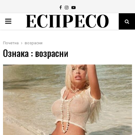
Facebook
Instagram
Youtube
PRIMARY
MENU
Почетна
возрасни
Ознака : возрасни