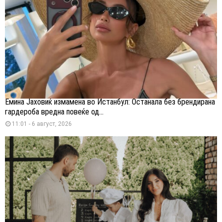
Емина Јаховиќ измамена во Истанбул: Останала без брендирана
гардероба вредна повеќе од...
11:01 - 6 август, 2026