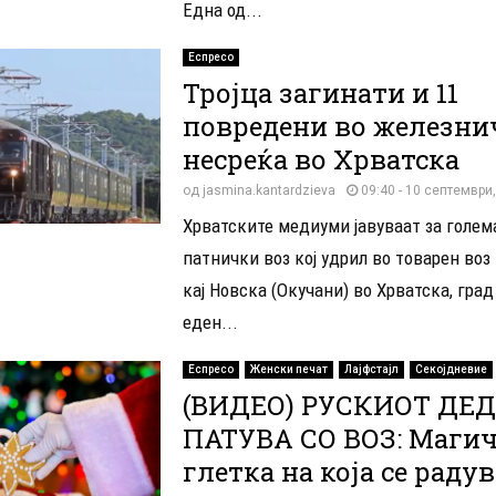
Една од...
Еспресо
Тројца загинати и 11
повредени во железни
несреќа во Хрватска
од
jasmina.kantardzieva
09:40 - 10 септември
Хрватските медиуми јавуваат за голем
патнички воз кој удрил во товарен воз
кај Новска (Окучани) во Хрватска, град
еден...
Еспресо
Женски печат
Лајфстајл
Секојдневие
(ВИДЕО) РУСКИОТ ДЕ
ПАТУВА СО ВОЗ: Маги
глетка на која се радув