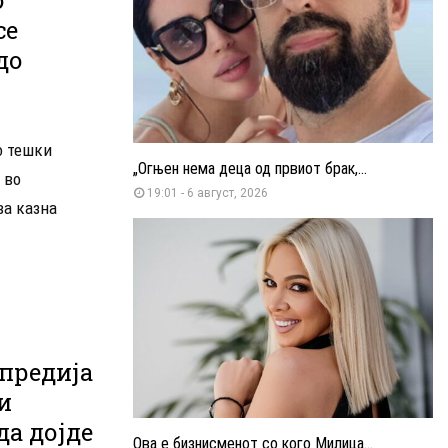
се
до
о тешки
„Огњен нема деца од првиот брак,...
 во
19:01 - 6 август, 2026
ва казна
предија
и
а дојде
Ова е бизнисменот со кого Милица...