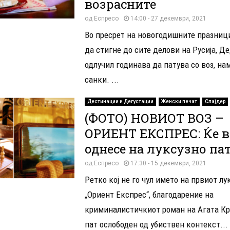
возрасните
од
Еспресо
14:00 - 27 декември, 2021
Во пресрет на новогодишните празници
да стигне до сите делови на Русија, Д
одлучил годинава да патува со воз, на
санки. ...
Дестинации и Дегустации
Женски печат
Слајдер
(ФОТО) НОВИОТ ВОЗ –
ОРИЕНТ ЕКСПРЕС: Ќе в
однесе на луксузно па
од
Еспресо
17:30 - 15 декември, 2021
Ретко кој не го чул името на првиот лу
„Ориент Експрес“, благодарение на
криминалистичкиот роман на Агата Кр
пат ослободен од убиствен контекст...