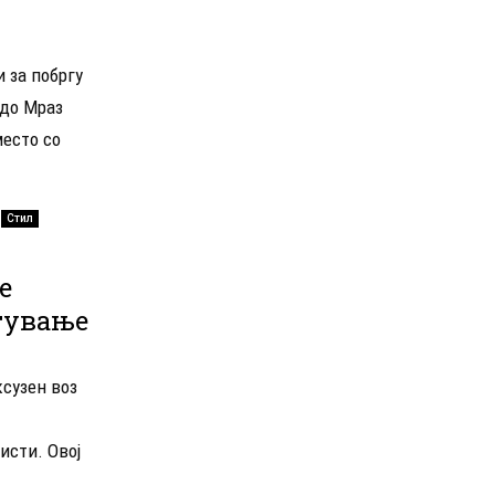
 за побргу
едо Мраз
место со
Стил
е
тување
ксузен воз
исти. Овој