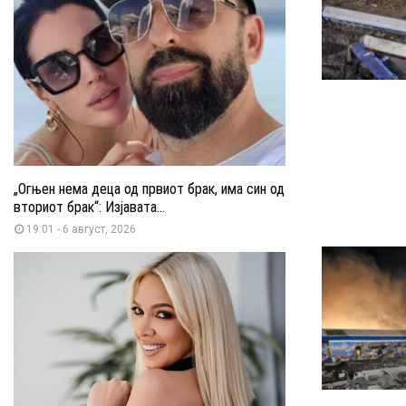
„Огњен нема деца од првиот брак, има син од
вториот брак“: Изјавата...
19:01 - 6 август, 2026