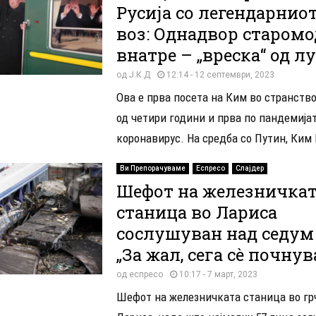
Русија со легендарнио
воз: Однадвор старомо
внатре – „вреска“ од л
од
Ј.К.Д
12:14 - 12 септември, 2023
Ова е прва посета на Ким во странств
од четири години и прва по пандемија
коронавирус. На средба со Путин, Ким 
Ви Препорачуваме
Еспресо
Слајдер
Шефот на железничка
станица во Лариса
сослушуван над седум 
„За жал, сега сè почнув
од
еспресо
10:17 - 7 март, 2023
Шефот на железничката станица во гр