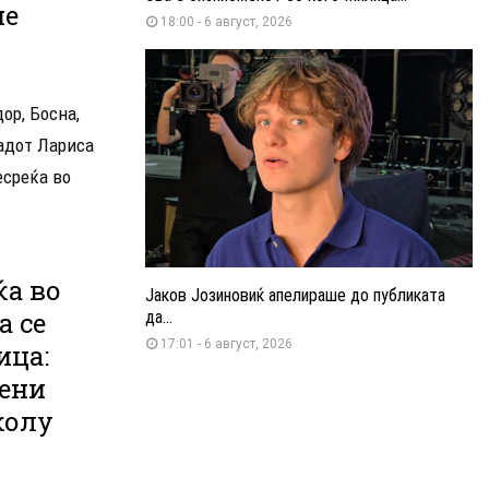
не
18:00 - 6 август, 2026
ор, Босна,
радот Лариса
есреќа во
ќа во
Јаков Јозиновиќ апелираше до публиката
а се
да...
17:01 - 6 август, 2026
ица:
дени
колу