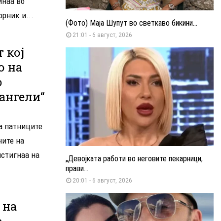
инаа во
орник и...
(Фото) Маја Шупут во светкаво бикини...
21:01 - 6 август, 2026
 кој
о на
о
 ангели“
а патниците
чите на
истигнаа на
„Девојката работи во неговите пекарници,
прави...
20:01 - 6 август, 2026
 на
о