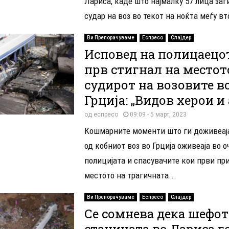
Лариса, каде што најмалку 57 лица заг
судар на воз во текот на ноќта меѓу вт
Ви Препорачуваме
Еспресо
Слајдер
Исповед на полицаецот
прв стигнал на местот
судирот на возовите в
Грција: „Видов херои и
од
еспресо
09:09 - 5 март, 2023
Кошмарните моменти што ги доживеај
од кобниот воз во Грција оживеаја во о
полицијата и спасувачите кои први пр
местото на трагичната...
Ви Препорачуваме
Еспресо
Слајдер
Се сомнева дека шефот
станицата во Лариса г