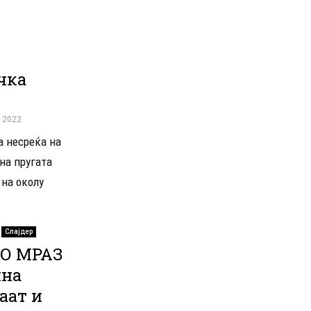
чка
, 2022
а несреќа на
 на пругата
 на околу
Слајдер
ДО МРАЗ
чна
аат и