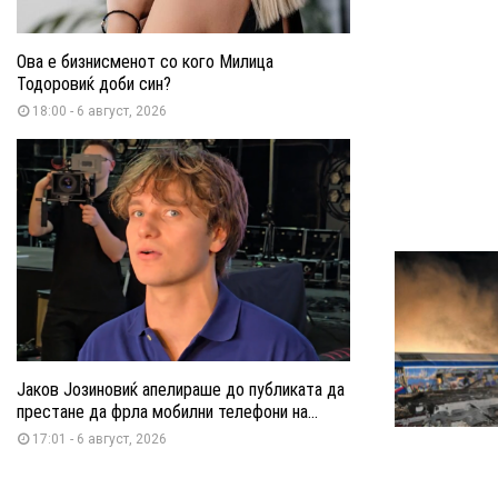
Ова е бизнисменот со кого Милица
Тодоровиќ доби син?
18:00 - 6 август, 2026
Јаков Јозиновиќ апелираше до публиката да
престане да фрла мобилни телефони на...
17:01 - 6 август, 2026