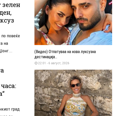
т зелен
ден,
уксуз
о по повеќе
та на
Џонг...
(Видео) Отпатуваа на нова луксузна
дестинација...
22:01 - 6 август, 2026
та
часа:
а“
чкиот град