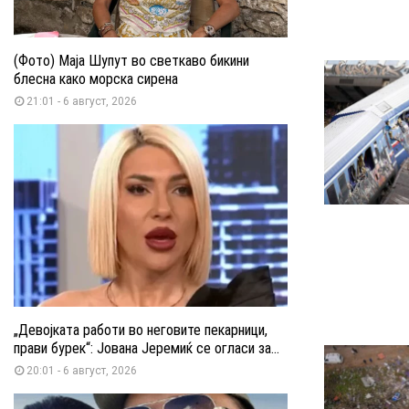
(Фото) Маја Шупут во светкаво бикини
блесна како морска сирена
21:01 - 6 август, 2026
„Девојката работи во неговите пекарници,
прави бурек“: Јована Јеремиќ се огласи за...
20:01 - 6 август, 2026