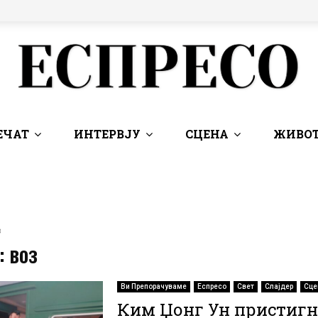
ЕЧАТ
ИНТЕРВЈУ
СЦЕНА
ЖИВОТ
з
: воз
Ви Препорачуваме
Еспресо
Свет
Слајдер
Сце
Ким Џонг Ун пристигн