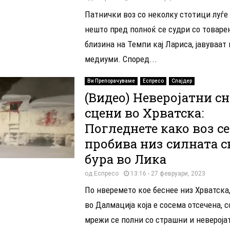
Патнички воз со неколку стотици луѓе
нешто пред полноќ се судри со товарен
близина на Темпи кај Лариса, јавуваат
медиуми. Според...
Ви Препорачуваме
Еспресо
Слајдер
(Видео) Неверојатни с
сцени во Хрватска:
Погледнете како воз се
пробива низ силната 
бура во Лика
од
Еспресо
13:16 - 27 февруари, 2023
По нверемето кое беснее низ Хрватска,
во Далмација која е сосема отсечена, 
мрежи се полни со страшни и невероја