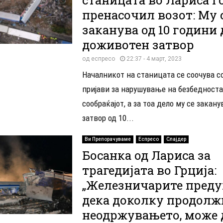
пренасочил возот: Му 
заканува од 10 години 
доживотен затвор
од
еспресо
22:37 - 4 март, 2023
Началникот на станицата се соочува с
пријави за нарушување на безбедноста
сообраќајот, а за тоа дело му се закану
затвор од 10...
Ви Препорачуваме
Еспресо
Слајдер
Босанка од Лариса за
трагедијата во Грција:
„Железничарите преду
дека доколку продолж
неодржувањето, може д