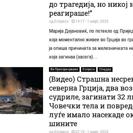
до трагедија, но никој 
реагираше!“
од
Еспресо
19:17 - 1 март, 2023
Марија Дејановиќ, по потекло од Пријед
која моментално живее во Грција во г
ја опиша причината за железничката н
која загинаа (засега)...
Ви Препорачуваме
Еспресо
Слајдер
(Видео) Страшна несре
северна Грција, два воз
судриле, загинати 32 л
Човечки тела и повре
луѓе имало насекаде о
шините
од
Еспресо
07:10 - 1 март, 2023