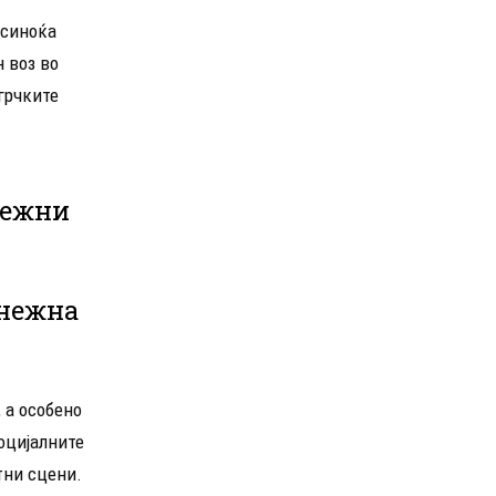
 синоќа
 воз во
 грчките
нежни
снежна
 а особено
социјалните
тни сцени.