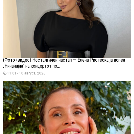
(Фото+видео) Носталгичен настап — Елена Ристеска ја испеа
„Нинанајна“ на концертот по...
11:01 - 10 август, 2026