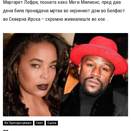
Маргарет Лофри, позната како Меги Милионс, пред два
дена била пронајдена мртва во нејзиниот дом во Белфаст
во Северна Ирска – скромно живеалиште во кое...
Ви Препорачуваме
Свет
Сцена