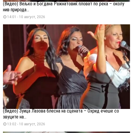
(Видео) Вељко и Богдана Ражнатовиќ пловат по река – околу
нив природа...
14:01 - 10 август, 2026
(Видео) Зуица Лазова блесна на сцената – Охрид ечеше со
звуците на...
13:02 - 10 август, 2026