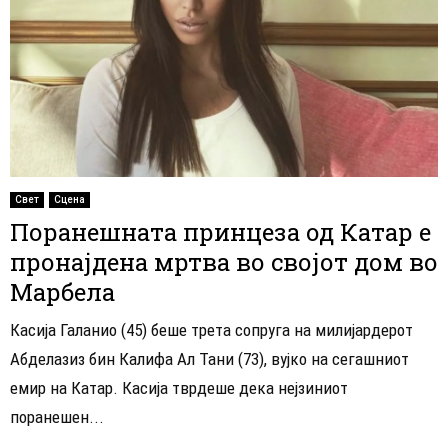
Свет
Сцена
Поранешната принцеза од Катар е
пронајдена мртва во својот дом во
Марбела
Касија Галанио (45) беше трета сопруга на милијардерот
Абделазиз бин Калифа Ал Тани (73), вујко на сегашниот
емир на Катар. Касија тврдеше дека нејзиниот
поранешен...