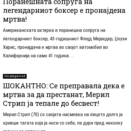
Поранешната сопруга на
легендарниот боксер е пронајдена
мртва!
Американската актерка и поранешна сопруга на
легендарниот боксер, 43-годишниот Флојд Мејведер, Џоузи
Харис, пронајдена е мртва во својот автомобил во
Калифорнија на само 41 година....
Uncategorized
ШОКАНТНО: Се преправала дека е
мртва за да престанат, Мерил
Стрип ја тепале до бесвест!
Мерил Стрип (70) со својата насмевка на лицето долго ја
криеше тагата која ја носи со себе, па дури пред неколку