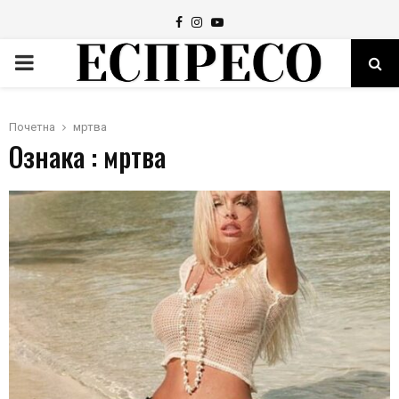
Facebook
Instagram
Youtube
PRIMARY
MENU
Почетна
мртва
Ознака : мртва