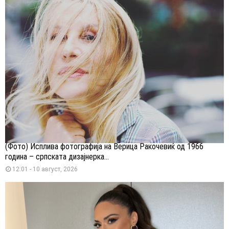
(Фото) Исплива фотографија на Верица Ракочевиќ од 1966
година – српската дизајнерка...
12:01 - 10 август, 2026