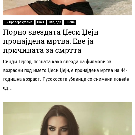
Ви Препорачуваме
Свет
Слајдер
Сцена
Порно ѕвездата Џеси Џејн
пронајдена мртва: Еве ја
причината за смртта
Синди Тејлор, позната како ѕвезда на филмови за
возрасни под името Џеси Џејн, е пронајдена мртва на 44-
годишна возраст. Русокосата убавица со снимени повеќе
од...