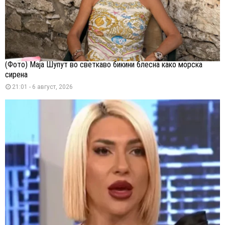
(Фото) Маја Шупут во светкаво бикини блесна како морска
сирена
21:01 - 6 август, 2026