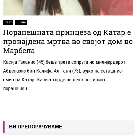
Свет
Сцена
Поранешната принцеза од Катар е
пронајдена мртва во својот дом во
Марбела
Касија Галанио (45) беше трета сопруга на милијардерот
Абделазиз бин Калифа Ал Тани (73), вујко на сегашниот
емир на Катар. Касија тврдеше дека нејзиниот
поранешен...
ВИ ПРЕПОРАЧУВАМЕ