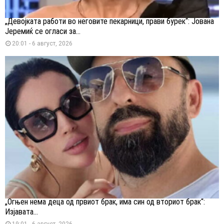
„Девојката работи во неговите пекарници, прави бурек“: Јована
Јеремиќ се огласи за...
20:01 - 6 август, 2026
„Огњен нема деца од првиот брак, има син од вториот брак“:
Изјавата...
19:01 - 6 август, 2026