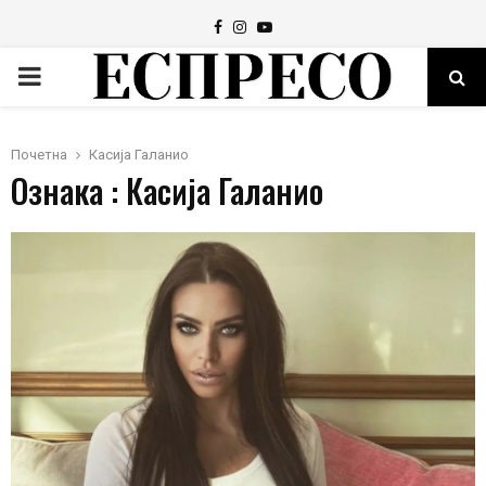
Facebook
Instagram
Youtube
PRIMARY
MENU
Почетна
Касија Галанио
Ознака : Касија Галанио