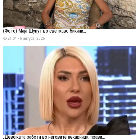
(Фото) Маја Шупут во светкаво бикини...
21:01 - 6 август, 2026
„Девојката работи во неговите пекарници, прави...