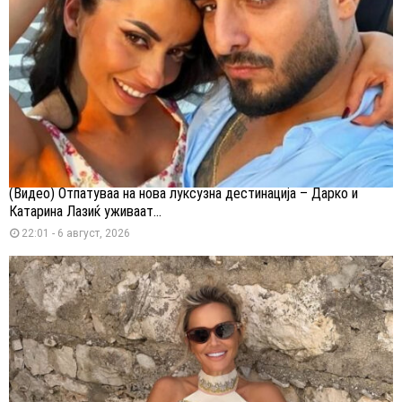
(Видео) Отпатуваа на нова луксузна дестинација – Дарко и
Катарина Лазиќ уживаат...
22:01 - 6 август, 2026