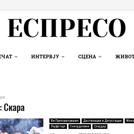
ЕЧАТ
ИНТЕРВЈУ
СЦЕНА
ЖИВОТ
ара
: Скара
Ви Препорачуваме
Дестинации и Дегустации
Женс
Лајфстајл
Секојдневие
Слајдер