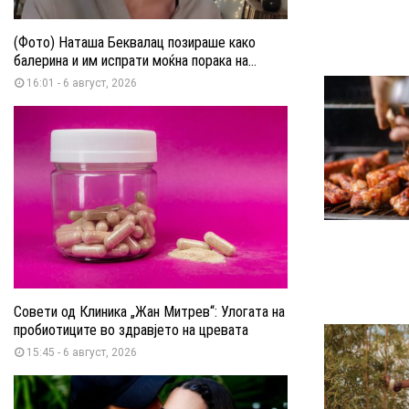
(Фото) Наташа Беквалац позираше како
балерина и им испрати моќна порака на...
16:01 - 6 август, 2026
Совети од Клиника „Жан Митрев“: Улогата на
пробиотиците во здравјето на цревата
15:45 - 6 август, 2026