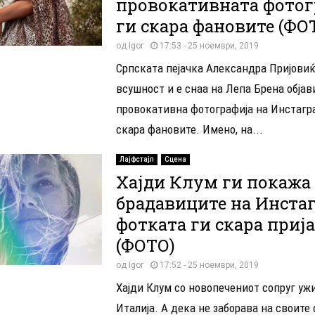
провокативната фотог
ги скара фановите (ФО
од
Igor
17:53 - 25 ноември, 2019
Српската пејачка Александра Пријовиќ
всушност и е снаа на Лепа Брена објав
провокативна фотографија на Инстагра
скара фановите. Имено, на...
Лајфстајл
Сцена
Хајди Клум ги покажа
брадавиците на Инстаг
фотката ги скара приј
(ФОТО)
од
Igor
17:52 - 25 ноември, 2019
Хајди Клум со новопечениот сопруг уж
Италија. А дека не заборава на своите