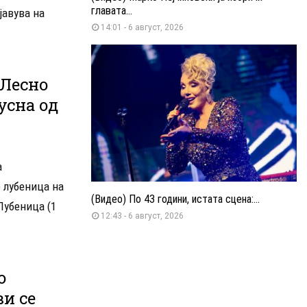
главата...
јавува на
14:01 - 6 август, 2026
Лесно
усна од
а
е лубеница на
(Видео) По 43 години, истата сцена:...
Лубеница (1
12:43 - 6 август, 2026
о
ви се