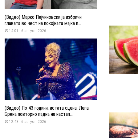
(Видео) Марко Пејчиновски ја избричи
главата во чест на покојната мајка и...
14:01 - 6 август, 2026
(Видео) По 43 години, истата сцена: Лепа
Брена повторно падна на настап...
12:43 - 6 август, 2026