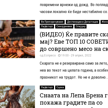
повремени врнежи од дожд. Во попла
часови локално ќе биде нестабилно со.
Ви Препорачуваме
Дестинации и Дегустации
Женс
Лајфстајл
Секојдневие
Слајдер
(ВИДЕО) Ќе правите ска
мај? Еве ТОП 10 СОВЕТ
до совршено месо на ск
од
Еспресо
19:00 - 29 април, 2022
Скарата не е резервирана само за лето
неа во текот на целата година, а особе
празникот на трудот. Но не е доволно..
Лајфстајл
Сцена
Снаата на Лепа Брена 
покажа градите па со