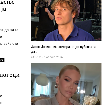
авење
ја
ат да ви го
е
но веќе сте
Јаков Јозиновиќ апелираше до публиката
да...
17:01 - 6 август, 2026
дер
 погоди
де
со