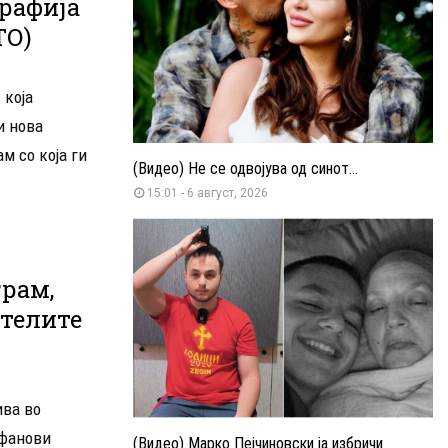
рафија
ТО)
 која
и нова
м со која ги
(Видео) Не се одвојува од синот...
15:01 - 6 август, 2026
рам,
ателите
ива во
 фанови
(Видео) Марко Пејчиновски ја избричи