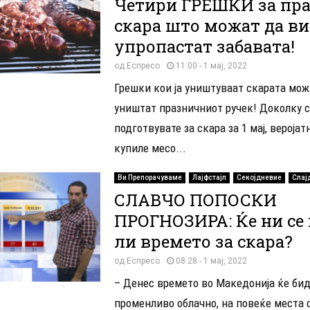
Четири ГРЕШКИ за пр
скара што можат да ви 
упропастат забавата!
од
Еспресо
11:00 - 1 мај, 2022
Грешки кои ја уништуваат скарата мож
уништат празничниот ручек! Доколку с
подготвувате за скара за 1 мај, веројат
купиле месо...
Ви Препорачуваме
Лајфстајл
Секојдневие
Слај
СЛАВЧО ПОПОСКИ
ПРОГНОЗИРА: Ќе ни се
ли времето за скара?
од
Еспресо
08:28 - 1 мај, 2022
– Денес времето во Македонија ќе би
променливо облачно, на повеќе места 