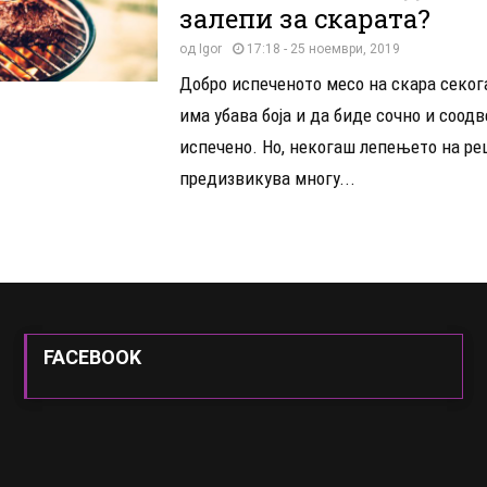
залепи за скарата?
од
Igor
17:18 - 25 ноември, 2019
Добро испеченото месо на скара секог
има убава боја и да биде сочно и соод
испечено. Но, некогаш лепењето на р
предизвикува многу...
FACEBOOK