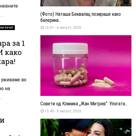
дневните
(Фото) Наташа Беквалац позираше како
..
балерина...
16:01 - 6 август, 2026
ки печат
ра за 1
И како
ара!
, уживаме во
но на
.
Совети од Клиника „Жан Митрев“: Улогата...
15:45 - 6 август, 2026
ги