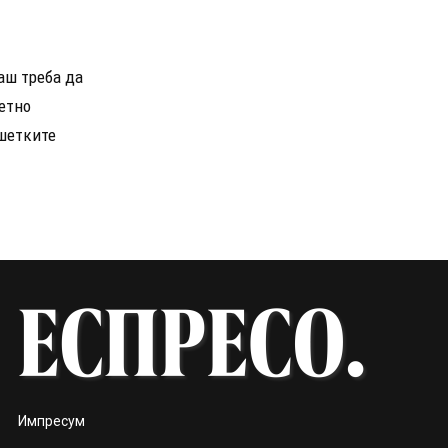
аш треба да
ветно
ешетките
Импресум