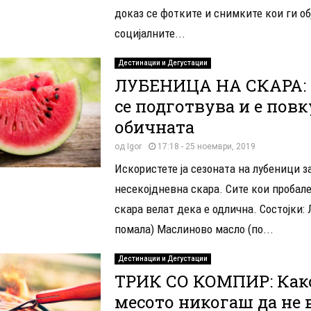
доказ се фотките и снимките кои ги об
социјалните...
Дестинации и Дегустации
ЛУБЕНИЦА НА СКАРА: 
се подготвува и е повк
обичната
од
Igor
17:18 - 25 ноември, 2019
Искористете ја сезоната на лубеници з
несекојдневна скара. Сите кои пробал
скара велат дека е одлична. Состојки: 
помала) Маслиново масло (по...
Дестинации и Дегустации
ТРИК СО КОМПИР: Как
месото никогаш да не 