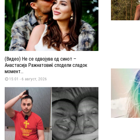
(Видео) Не се одвојува од синот –
Анастасија Ражнатовиќ сподели сладок
момент...
15:01 - 6 август, 2026