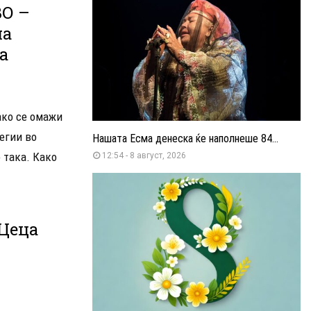
О –
на
а
ако се омажи
егии во
Нашата Есма денеска ќе наполнеше 84...
 така. Како
12:54 - 8 август, 2026
 Цеца