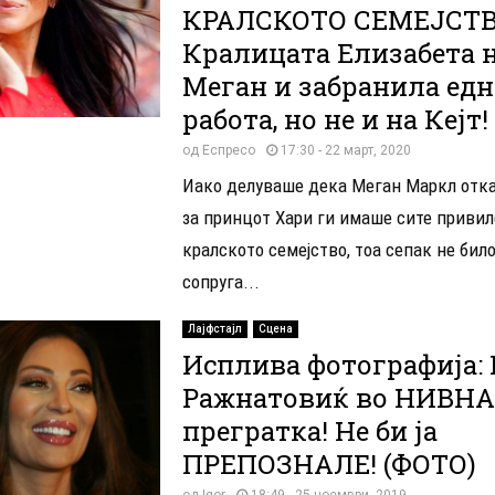
КРАЛСКОТО СЕМЕЈСТВ
Кралицата Елизабета 
Меган и забранила едн
работа, но не и на Кејт!
од
Еспресо
17:30 - 22 март, 2020
Иако делуваше дека Меган Маркл отк
за принцот Хари ги имаше сите привил
кралското семејство, тоа сепак не било
сопруга...
Лајфстајл
Сцена
Исплива фотографија:
Ражнатовиќ во НИВНА
прегратка! Не би ја
ПРЕПОЗНАЛЕ! (ФОТО)
од
Igor
18:49 - 25 ноември, 2019