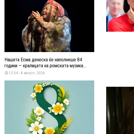
Нашата Есма денеска ќе наполнеше 84
години — кралицата на ромската музика...
12:54 - 8 август, 2026