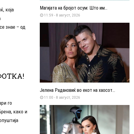
Магијата на бројот осум: Што им...
, која
11:59 - 8 август, 2026
а
се знае – од
ФОТКА!
Јелена Радановиќ во екот на хаосот...
11:00 - 8 август, 2026
ри го
Брена, како и
ропуштија