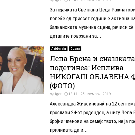
За пејачката Светлана Цеца Ражнатовиќ
повеќе од триесет години е активна н
балканската музичка сцена, речиси сè 
деталите поврзани за...
Лајфстајл
Сцена
Лепа Брена и снашката
подетинеа: Исплива
НИКОГАШ ОБЈАВЕНА 
(ФОТО)
од
Igor
18:11 - 25 ноември, 2019
Александра Живоиновиќ на 22 септемв
прослави 24-от роденден, а ниту Лепа 
бројни членови на семејството, не ја п
приликата да и...