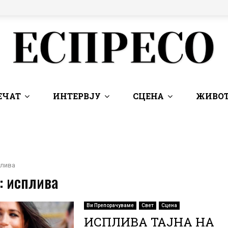
ЕЧАТ
ИНТЕРВЈУ
СЦЕНА
ЖИВОТ
плива
: исплива
Ви Препорачуваме
Свет
Сцена
ИСПЛИВА ТАЈНА НА