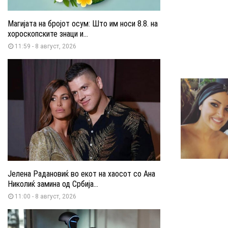
Магијата на бројот осум: Што им носи 8.8. на
хороскопските знаци и...
11:59 - 8 август, 2026
Јелена Радановиќ во екот на хаосот со Ана
Николиќ замина од Србија...
11:00 - 8 август, 2026