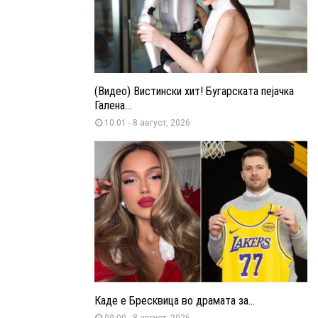
(Видео) Вистински хит! Бугарската пејачка
Галена...
10:01 - 8 август, 2026
Каде е Бресквица во драмата за...
09:00 - 8 август, 2026