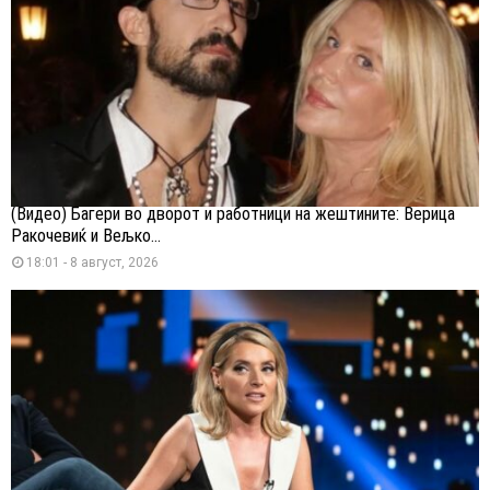
(Видео) Багери во дворот и работници на жештините: Верица
Ракочевиќ и Вељко...
18:01 - 8 август, 2026