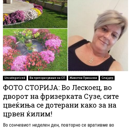
Uncategorized
Ви препорачуваме на СП
Животни Приказни
Слајдер
ФОТО СТОРИЈА: Во Лескоец, во
дворот на фризерката Сузе, сите
цвеќиња се дотерани како за на
црвен ќилим!
Во сончевиот неделен ден, повторно се вративме во