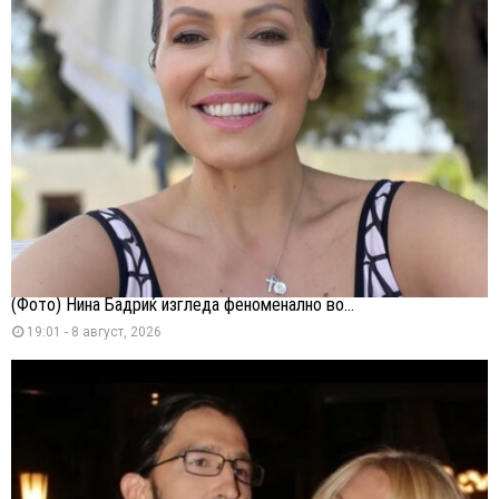
(Фото) Нина Бадриќ изгледа феноменално во...
19:01 - 8 август, 2026