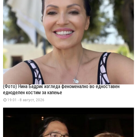
(Фото) Нина Бадриќ изгледа феноменално во едноставен
едноделен костим за капење
19:01 - 8 август, 2026