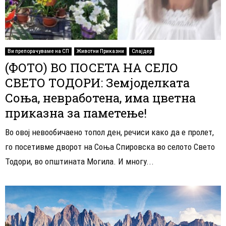
Ви препорачуваме на СП
Животни Приказни
Слајдер
(ФОТО) ВО ПОСЕТА НА СЕЛО
СВЕТО ТОДОРИ: Земјоделката
Соња, невработена, има цветна
приказна за паметење!
Во овој невообичаено топол ден, речиси како да е пролет,
го посетивме дворот на Соња Спировска во селото Свето
Тодори, во општината Могила. И многу...