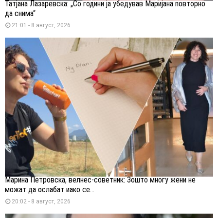
Татјана Лазаревска: „Со години ја убедував Маријана повторно
да снима“
21:01 - 8 август, 2026
Марина Петровска, велнес-советник: Зошто многу жени не
можат да ослабат иако се...
20:02 - 8 август, 2026