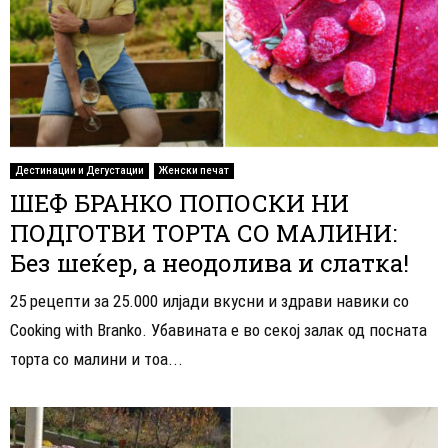
Дестинации и Дегустации
Женски печат
ШЕФ БРАНКО ПОПОСКИ НИ
ПОДГОТВИ ТОРТА СО МАЛИНИ:
Без шеќер, а неодолива и слатка!
25 рецепти за 25.000 илјади вкусни и здрави навики со
Cooking with Branko. Убавината е во секој залак од посната
торта со малини и тоа...