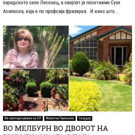
охридското село Лескоец, а овојпат ја посетивме Сузе
Асилоска, која е по профсија фризерка. И како што...
Ви препорачуваме на СП
Животни Приказни
Слајдер
ВО МЕЛБУРН ВО ДВОРОТ НА