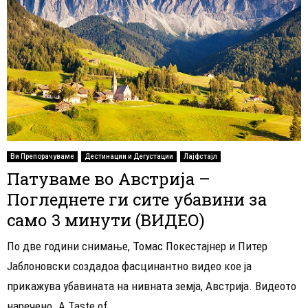
Ви Препорачуваме
Дестинации и Дегустации
Лајфстајл
Патуваме во Австрија –
Погледнете ги сите убавини за
само 3 минути (ВИДЕО)
По две години снимање, Томас Покестајнер и Питер
Јаблоновски создадоа фасцинантно видео кое ја
прикажува убавината на нивната земја, Австрија. Видеото
наречено „A Taste of...