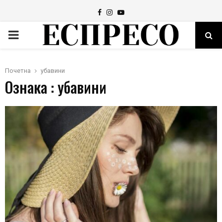
Facebook
Instagram
Youtube
PRIMARY
MENU
Почетна
убавини
Ознака : убавини