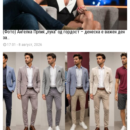
(Фото) Анѓелка Прпиќ „пука“ од гордост – денеска е важен ден
за...
17:01 - 8 август, 2026