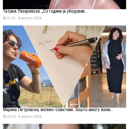
Татјана Лазаревска: „Со години ја убедував...
21:01 - 8 август, 2026
Марина Петровска, велнес-советник: Зошто многу жени...
20:02 - 8 август, 2026