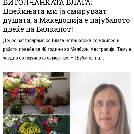
БИТОЛЧАНКАТА БЛАГА:
Цвеќињата ми ја смируваат
душата, а Македонија е најубавото
цвеќе на Балканот!
Денес разговараме со Блага Недановска која живее и
работи повеќе од 40 години во Мелбурн, Австралија. Таму е
заедно со нејзиното семејство. – Љубител на...