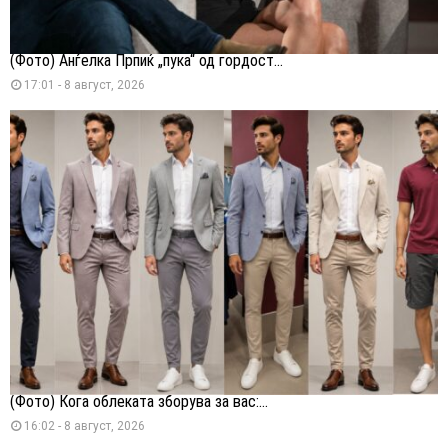
(Фото) Анѓелка Прпиќ „пука“ од гордост...
17:01 - 8 август, 2026
(Фото) Кога облеката зборува за вас:...
16:02 - 8 август, 2026