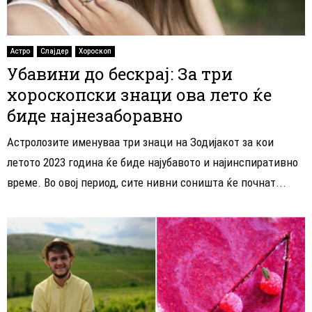
Астро
Слајдер
Хороскоп
Убавини до бескрај: За три
хороскопски знаци ова лето ќе
биде најнезаборавно
Астролозите именуваа три знаци на Зодијакот за кои
летото 2023 година ќе биде најубавото и најинспиративно
време. Во овој период, сите нивни соништа ќе почнат...