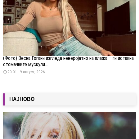
(Фото) Весна Ѓогани изгледа неверојатно на плажа – ги истакна
стомачните мускули...
20:01 - 9 август, 2026
НАЈНОВО