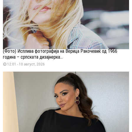
(Фото) Исплива фотографија на Верица Ракочевиќ од 1966
година – српската дизајнерка...
12:01 - 10 август, 2026