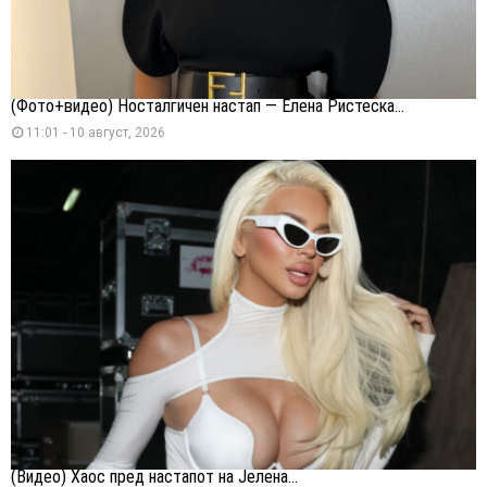
(Фото+видео) Носталгичен настап — Елена Ристеска...
11:01 - 10 август, 2026
(Видео) Хаос пред настапот на Јелена...