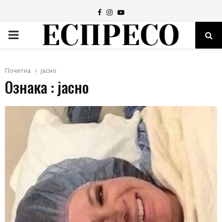
Facebook
Instagram
Youtube
PRIMARY
MENU
Почетна
јасно
Ознака : јасно