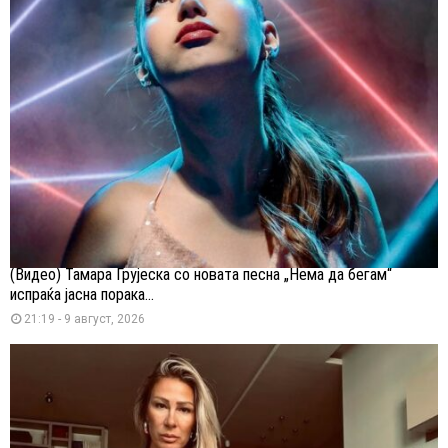
(Видео) Тамара Грујеска со новата песна „Нема да бегам“
испраќа јасна порака...
21:19 - 9 август, 2026