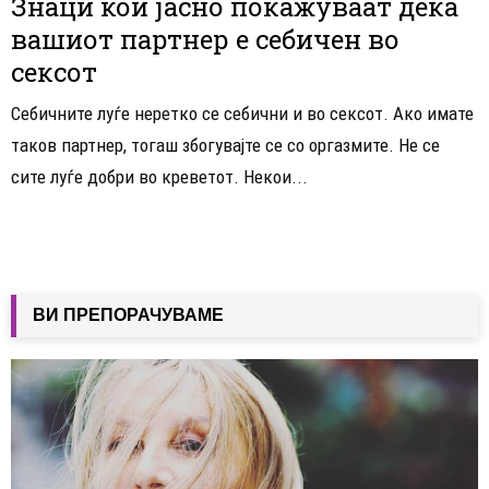
Знаци кои јасно покажуваат дека
вашиот партнер е себичен во
сексот
Себичните луѓе неретко се себични и во сексот. Ако имате
таков партнер, тогаш збогувајте се со оргазмите. Не се
сите луѓе добри во креветот. Некои...
ВИ ПРЕПОРАЧУВАМЕ