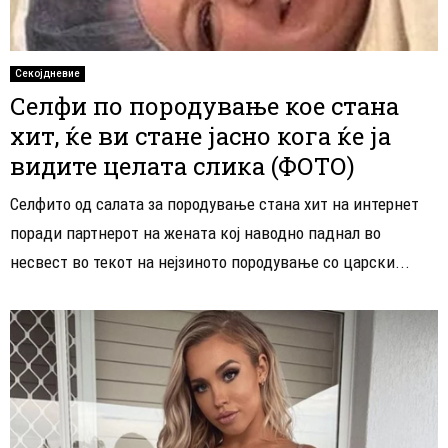
Секојдневие
Селфи по породување кое стана
хит, ќе ви стане јасно кога ќе ја
видите целата слика (ФОТО)
Селфито од салата за породување стана хит на интернет
поради партнерот на жената кој наводно паднал во
несвест во текот на нејзиното породување со царски...