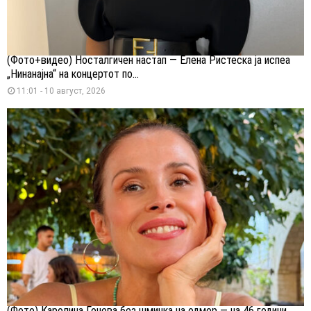
(Фото+видео) Носталгичен настап — Елена Ристеска ја испеа
„Нинанајна“ на концертот по...
11:01 - 10 август, 2026
(Фото) Каролина Гочева без шминка на одмор — на 46 години