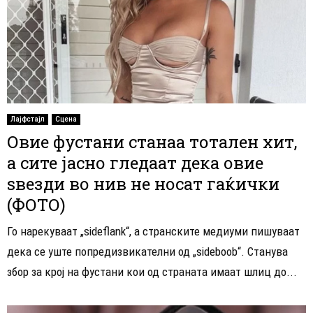
Лајфстајл
Сцена
Овие фустани станаа тотален хит,
а сите јасно гледаат дека овие
ѕвезди во нив не носат гаќички
(ФОТО)
Го нарекуваат „sideflank“, а странските медиуми пишуваат
дека се уште попредизвикателни од „sideboob“. Станува
збор за крој на фустани кои од страната имаат шлиц до...