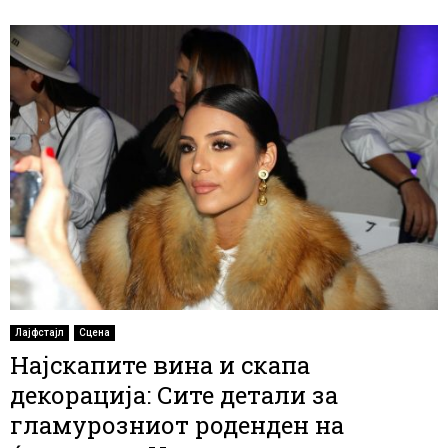
Лајфстајл
Сцена
Најскапите вина и скапа
декорација: Сите детали за
гламурозниот роденден на