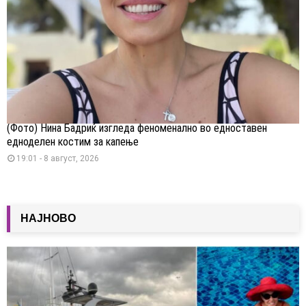
(Фото) Нина Бадриќ изгледа феноменално во едноставен
едноделен костим за капење
19:01 - 8 август, 2026
НАЈНОВО