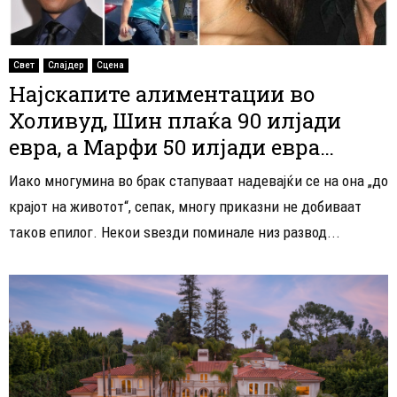
Свет
Слајдер
Сцена
Најскапите алиментации во
Холивуд, Шин плаќа 90 илјади
евра, а Марфи 50 илјади евра…
Иако многумина во брак стапуваат надевајќи се на она „до
крајот на животот“, сепак, многу приказни не добиваат
таков епилог. Некои ѕвезди поминале низ развод...