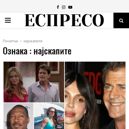
Facebook
Instagram
Youtube
PRIMARY
MENU
Почетна
најскапите
Ознака : најскапите