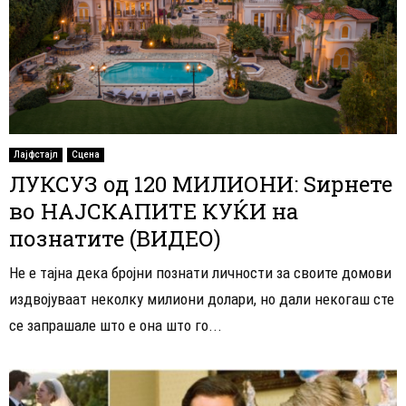
Лајфстајл
Сцена
ЛУКСУЗ од 120 МИЛИОНИ: Ѕирнете
во НАЈСКАПИТЕ КУЌИ на
познатите (ВИДЕО)
Не е тајна дека бројни познати личности за своите домови
издвојуваат неколку милиони долари, но дали некогаш сте
се запрашале што е она што го...