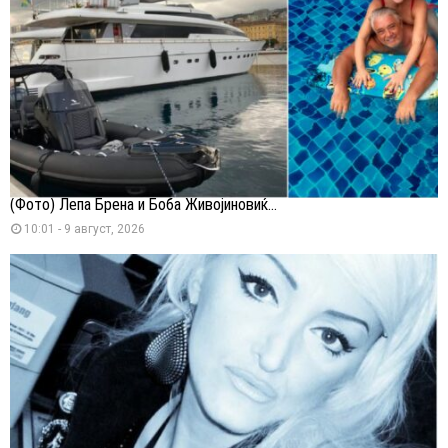
(Фото) Лепа Брена и Боба Живојиновиќ...
10:01 - 9 август, 2026