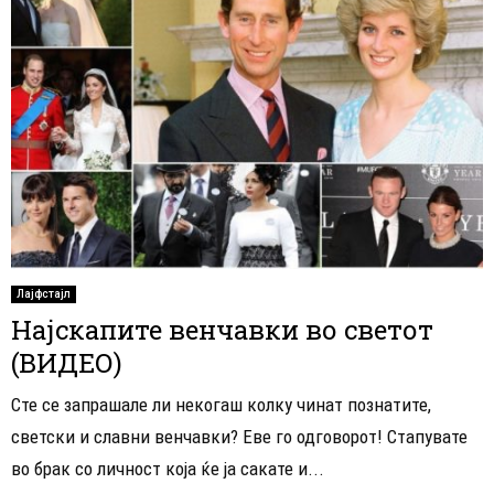
Лајфстајл
Најскапите венчавки во светот
(ВИДЕО)
Сте се запрашале ли некогаш колку чинат познатите,
светски и славни венчавки? Еве го одговорот! Стапувате
во брак со личност која ќе ја сакате и...