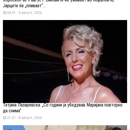
Јарците ќе „пливаат“...
08:01 - 9 август, 2026
Татјана Лазаревска: „Со години ја убедував Маријана повторно
да снима“
21:01 - 8 август, 2026