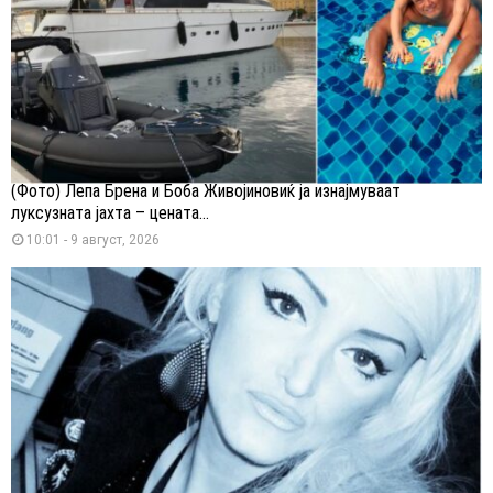
(Фото) Лепа Брена и Боба Живојиновиќ ја изнајмуваат
луксузната јахта – цената...
10:01 - 9 август, 2026