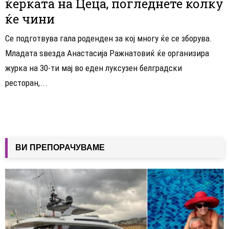
ќерката на Цеца, погледнете колку
ќе чини
Се подготвува гала роденден за кој многу ќе се зборува.
Младата ѕвезда Анастасија Ражнатовиќ ќе организира
журка на 30-ти мај во еден луксузен белградски
ресторан,...
ВИ ПРЕПОРАЧУВАМЕ