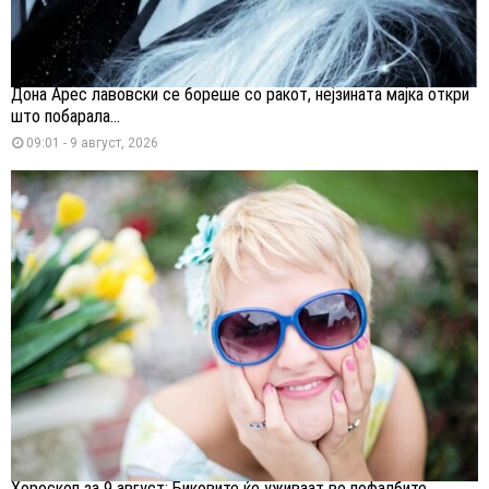
Дона Арес лавовски се бореше со ракот, нејзината мајка откри
што побарала...
09:01 - 9 август, 2026
Хороскоп за 9 август: Биковите ќе уживаат во пофалбите,