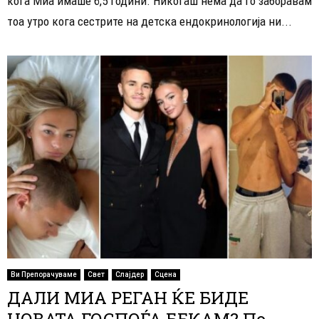
кога Миа имаше 6,5 години. Никогаш нема да го заборавам
тоа утро кога сестрите на детска ендокринологија ни...
Ви Препорачуваме
Свет
Слајдер
Сцена
ДАЛИ МИА РЕГАН ЌЕ БИДЕ
НОВАТА ГОСПОЃА БЕКАМ? По