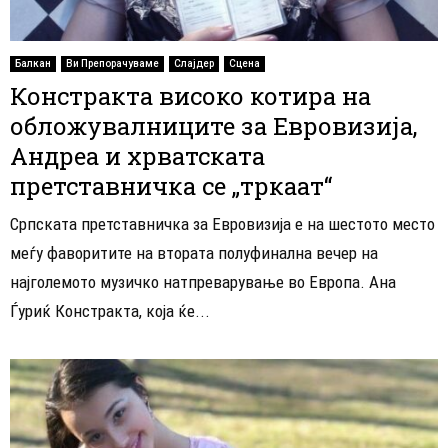
Балкан
Ви Препорачуваме
Слајдер
Сцена
Констракта високо котира на
обложувалниците за Евровизија,
Андреа и хрватската
претставничка се „тркаат“
Српската претставничка за Евровизија е на шестото место
меѓу фаворитите на втората полуфинална вечер на
најголемото музичко натпреварување во Европа. Ана
Ѓуриќ Констракта, која ќе...