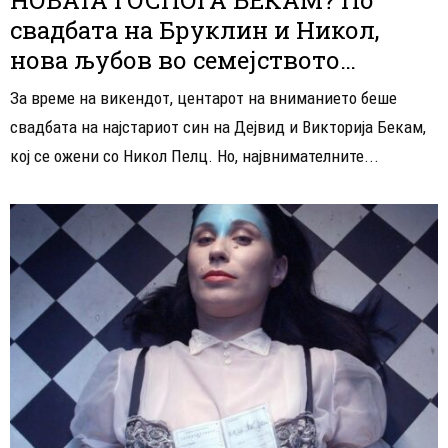
свадбата на Бруклин и Никол,
нова љубов во семејството…
За време на викендот, центарот на вниманието беше
свадбата на најстариот син на Дејвид и Викторија Бекам,
кој се ожени со Никол Пелц. Но, највнимателните...