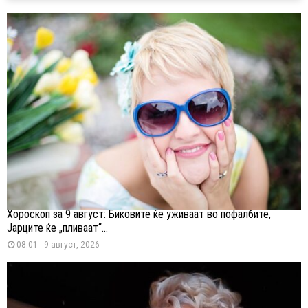
Хороскоп за 9 август: Биковите ќе уживаат во пофалбите,
Јарците ќе „пливаат“...
08:01 - 9 август, 2026