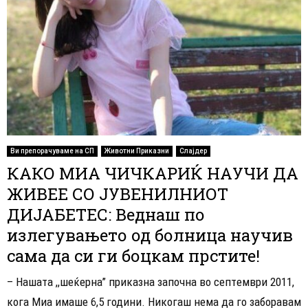
Ви препорачуваме на СП
Животни Приказни
Слајдер
КАКО МИА ЧИЧКАРИЌ НАУЧИ ДА
ЖИВЕЕ СО ЈУВЕНИЛНИОТ
ДИЈАБЕТЕС: Веднаш по
излегувањето од болница научив
сама да си ги боцкам прстите!
– Нашата ,,шеќерна” приказна започна во септeмври 2011,
кога Миа имаше 6,5 години. Никогаш нема да го заборавам