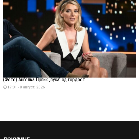
(Фото) Анѓелка Прпиќ „пука“ од гордост...
17:01 - 8 август, 2026