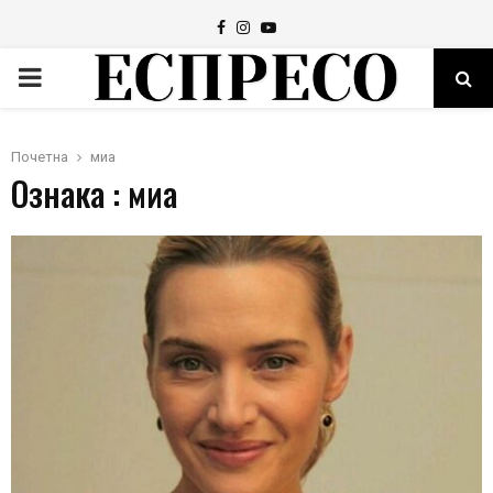
Facebook
Instagram
Youtube
PRIMARY
MENU
Почетна
миа
Ознака : миа