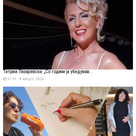
Татјана Лазаревска: „Со години ја убедував...
21:01 - 8 август, 2026