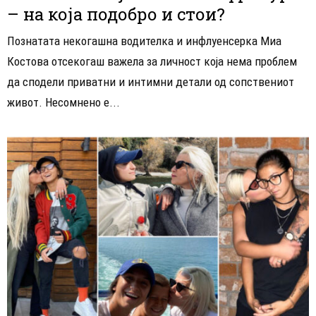
– на која подобро и стои?
Познатата некогашна водителка и инфлуенсерка Миа
Костова отсекогаш важела за личност која нема проблем
да сподели приватни и интимни детали од сопствениот
живот. Несомнено е...