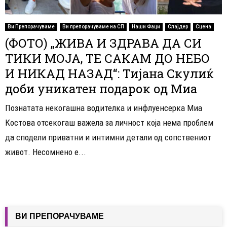
Ви Препорачуваме
Ви препорачуваме на СП
Наши Фаци
Слајдер
Сцена
(ФОТО) „ЖИВА И ЗДРАВА ДА СИ
ТИКИ МОЈА, ТЕ САКАМ ДО НЕБО
И НИКАД НАЗАД“: Тијана Скулиќ
доби уникатен подарок од Миа
Познатата некогашна водителка и инфлуенсерка Миа
Костова отсекогаш важела за личност која нема проблем
да сподели приватни и интимни детали од сопствениот
живот. Несомнено е...
ВИ ПРЕПОРАЧУВАМЕ