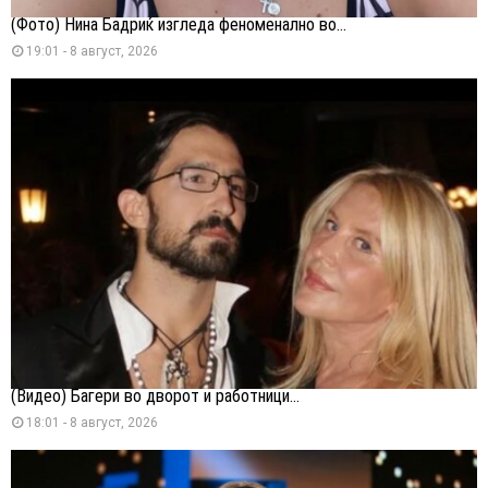
(Фото) Нина Бадриќ изгледа феноменално во...
19:01 - 8 август, 2026
(Видео) Багери во дворот и работници...
18:01 - 8 август, 2026