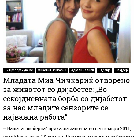
Ви Препорачуваме
Животни Приказни
Здрави навики
Здравје
Слајдер
Младата Миа Чичкариќ отворено
за животот со дијабетес: „Во
секојдневната борба со дијабетот
за нас младите сензорите се
најважна работа“
– Нашата ,,шеќерна” приказна започна во септeмври 2011,