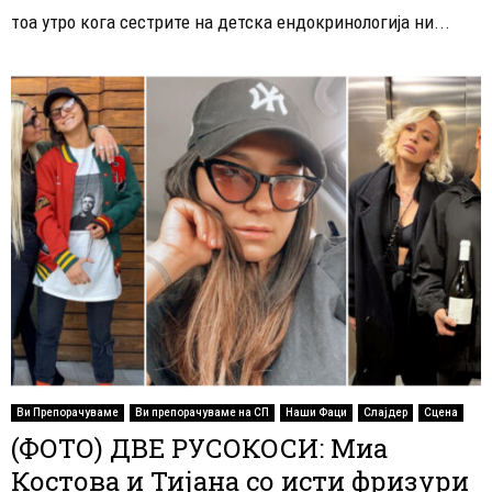
тоа утро кога сестрите на детска ендокринологија ни...
Ви Препорачуваме
Ви препорачуваме на СП
Наши Фаци
Слајдер
Сцена
(ФОТО) ДВЕ РУСОКОСИ: Миа
Костова и Тијана со исти фризури