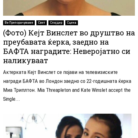
Ви Препорачуваме
Свет
Слајдер
Сцена
(Фото) Кејт Винслет во друштво на
преубавата ќерка, заедно на
БАФТА наградите: Неверојатно си
наликуваат
Актерката Кејт Винслет се појави на телевизиските
награди БАФТА во Лондон заедно со 22-годишната ќерка
Миа Триплтон. Mia Threapleton and Kate Winslet accept the
Single...