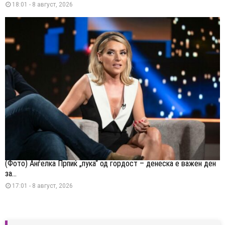
18:01 - 8 август, 2026
(Фото) Анѓелка Прпиќ „пука“ од гордост – денеска е важен ден
за...
17:01 - 8 август, 2026