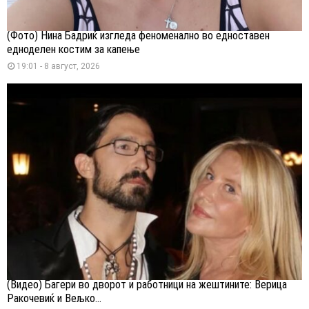
(Фото) Нина Бадриќ изгледа феноменално во едноставен
едноделен костим за капење
19:01 - 8 август, 2026
(Видео) Багери во дворот и работници на жештините: Верица
Ракочевиќ и Вељко...