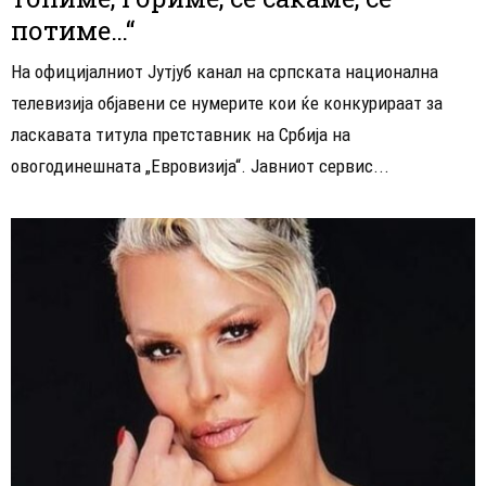
потиме…“
На официјалниот Јутјуб канал на српската национална
телевизија објавени се нумерите кои ќе конкурираат за
ласкавата титула претставник на Србија на
овогодинешната „Евровизија“. Јавниот сервис...