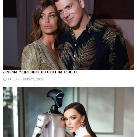
Јелена Радановиќ во екот на хаосот...
11:00 - 8 август, 2026