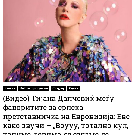
Балкан
Ви Препорачуваме
Слајдер
Сцена
(Видео) Тијана Дапчевиќ меѓу
фаворитите за српска
претставничка на Евровизија: Еве
како звучи – „Воууу, тотално кул,
топиме, гориме, се сакаме, се