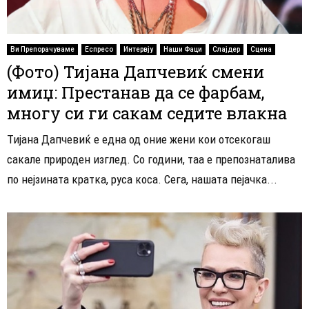
Ви Препорачуваме
Еспресо
Интервју
Наши Фаци
Слајдер
Сцена
(Фото) Тијана Дапчевиќ смени
имиџ: Престанав да се фарбам,
многу си ги сакам седите влакна
Тијана Дапчевиќ е една од оние жени кои отсекогаш
сакале природен изглед. Со години, таа е препознаталива
по нејзината кратка, руса коса. Сега, нашата пејачка...