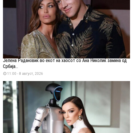
Јелена Радановиќ во екот на хаосот со Ана Николиќ замина од
Србија...
11:00 - 8 август, 2026