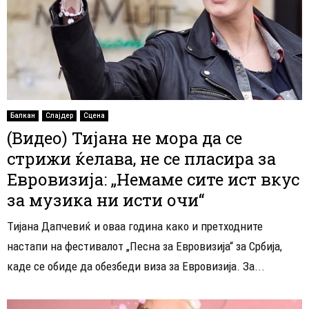
Балкан
Слајдер
Сцена
(Видео) Тијана не мора да се
стрижи ќелава, не се пласира за
Евровизија: „Немаме сите ист вкус
за музика ни исти очи“
Тијана Дапчевиќ и оваа година како и претходните
настапи на фестивалот „Песна за Евровизија“ за Србија,
каде се обиде да обезбеди виза за Евровизија. За...