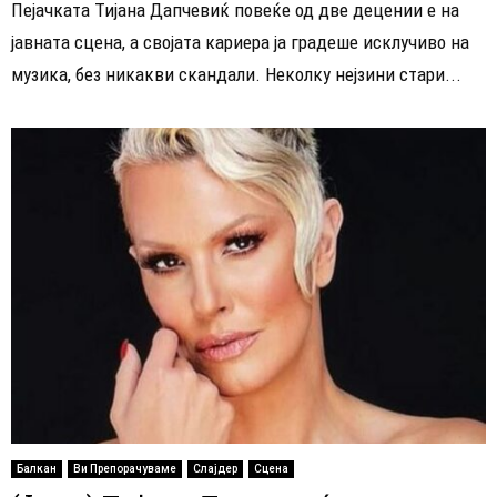
Пејачката Тијана Дапчевиќ повеќе од две децении е на
јавната сцена, а својата кариера ја градеше исклучиво на
музика, без никакви скандали. Неколку нејзини стари...
Балкан
Ви Препорачуваме
Слајдер
Сцена