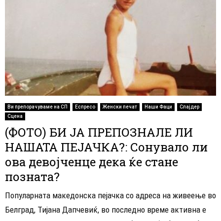
Ви препорачуваме на СП
Еспресо
Женски печат
Наши Фаци
Слајдер
Сцена
(ФОТО) БИ ЈА ПРЕПОЗНАЛЕ ЛИ
НАШАТА ПЕЈАЧКА?: Сонувало ли
ова девојченце дека ќе стане
позната?
Популарната македонска пејачка со адреса на живеење во
Белград, Тијана Дапчевиќ, во последно време активна е