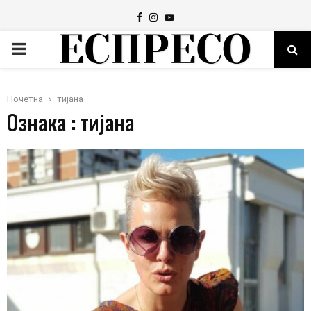
Facebook
Instagram
Youtube
PRIMARY
MENU
Почетна
тијана
Ознака : тијана