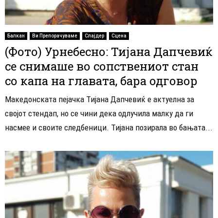
Балкан
Ви Препорачуваме
Слајдер
Сцена
(Фото) Урнебесно: Тијана Дапчевиќ
се снимаше во сопствениот стан
со капа на главата, бара одговор
Македонската пејачка Тијана Дапчевиќ е актуелна за
својот стендап, но се чини дека одлучила малку да ги
насмее и своите следбеници. Тијана позирала во бањата...