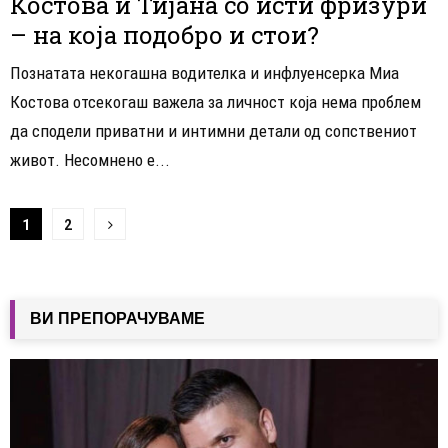
Костова и Тијана со исти фризури
– на која подобро и стои?
Познатата некогашна водителка и инфлуенсерка Миа
Костова отсекогаш важела за личност која нема проблем
да сподели приватни и интимни детали од сопствениот
живот. Несомнено е...
Навигација
1
2
на
написи
ВИ ПРЕПОРАЧУВАМЕ