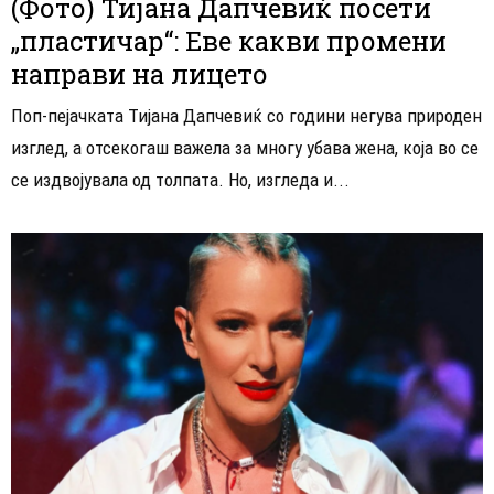
(Фото) Тијана Дапчевиќ посети
„пластичар“: Еве какви промени
направи на лицето
Поп-пејачката Тијана Дапчевиќ со години негува природен
изглед, а отсекогаш важела за многу убава жена, која во се
се издвојувала од толпата. Но, изгледа и...