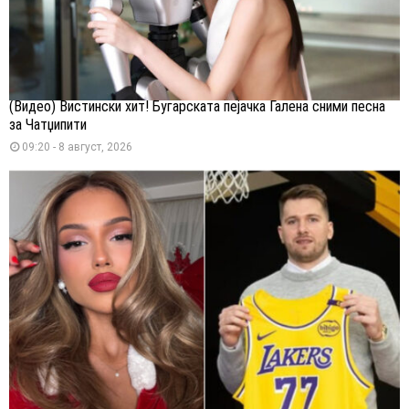
(Видео) Вистински хит! Бугарската пејачка Галена сними песна
за Чатџипити
09:20 - 8 август, 2026