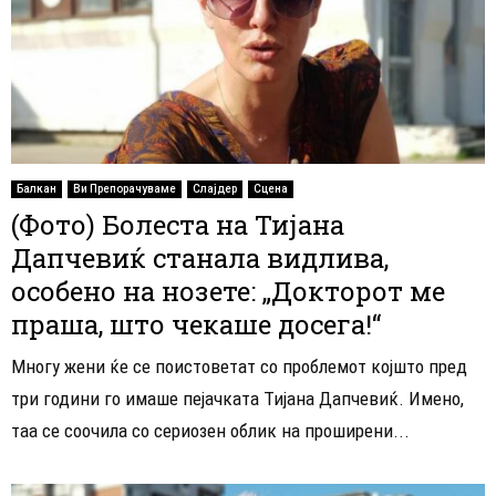
Балкан
Ви Препорачуваме
Слајдер
Сцена
(Фото) Болеста на Тијана
Дапчевиќ станала видлива,
особено на нозете: „Докторот ме
праша, што чекаше досега!“
Многу жени ќе се поистоветат со проблемот којшто пред
три години го имаше пејачката Тијана Дапчевиќ. Имено,
таа се соочила со сериозен облик на проширени...