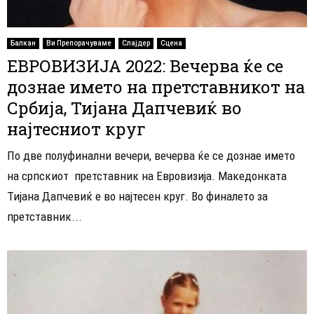
Балкан
Ви Препорачуваме
Слајдер
Сцена
ЕВРОВИЗИЈА 2022: Вечерва ќе се
дознае името на претставникот на
Србија, Тијана Дапчевиќ во
најтесниот круг
По две полуфинални вечери, вечерва ќе се дознае името
на српскиот претставник на Евровизија. Македонката
Тијана Дапчевиќ е во најтесен круг. Во финалето за
претставник...