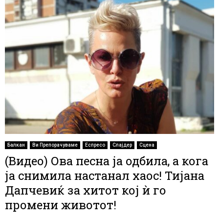
Балкан
Ви Препорачуваме
Еспресо
Слајдер
Сцена
(Видео) Ова песна ја одбила, а кога
ја снимила настанал хаос! Тијана
Дапчевиќ за хитот кој ѝ го
промени животот!