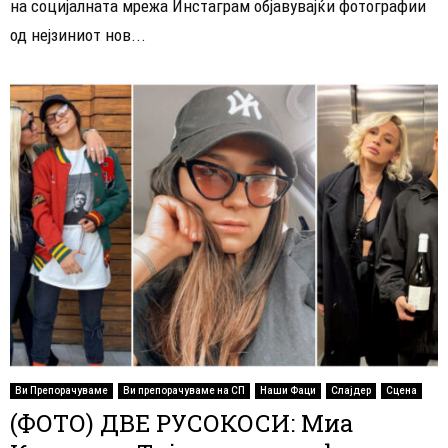
на социјалната мрежа Инстаграм објавувајќи фотографии
од нејзиниот нов...
Ви Препорачуваме
Ви препорачуваме на СП
Наши Фаци
Слајдер
Сцена
(ФОТО) ДВЕ РУСОКОСИ: Миа