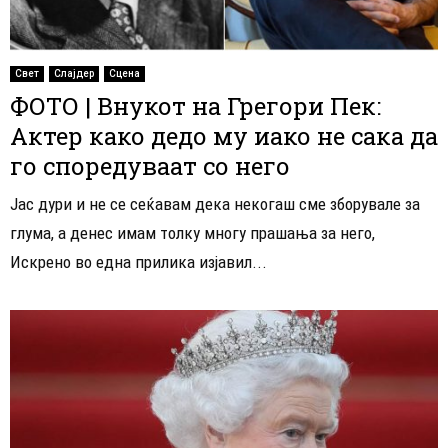
Свет
Слајдер
Сцена
ФОТО | Внукот на Грегори Пек:
Актер како дедо му иако не сака да
го споредуваат со него
Јас дури и не се сеќавам дека некогаш сме зборувале за
глума, а денес имам толку многу прашања за него,
Искрено во една прилика изјавил...