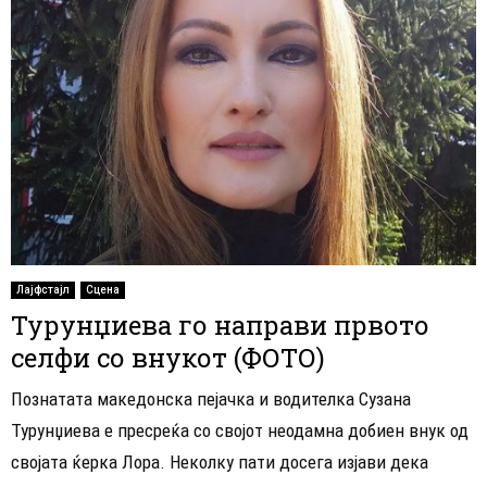
Лајфстајл
Сцена
Турунџиева го направи првото
селфи со внукот (ФОТО)
Познатата македонска пејачка и водителка Сузана
Турунџиева е пресреќа со својот неодамна добиен внук од
својата ќерка Лора. Неколку пати досега изјави дека