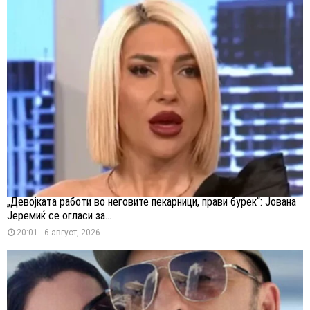
„Девојката работи во неговите пекарници, прави бурек“: Јована
Јеремиќ се огласи за...
20:01 - 6 август, 2026