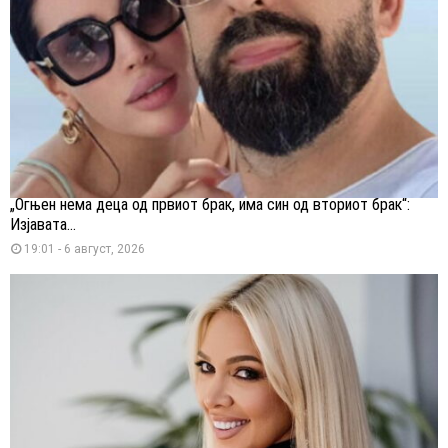
„Огњен нема деца од првиот брак, има син од вториот брак“:
Изјавата...
19:01 - 6 август, 2026