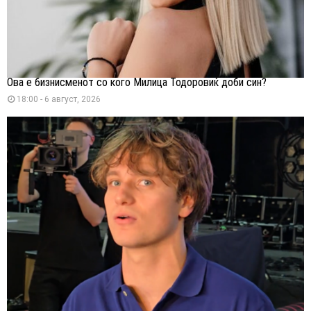
Ова е бизнисменот со кого Милица Тодоровиќ доби син?
18:00 - 6 август, 2026