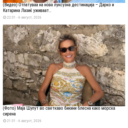
(Видео) Отпатуваа на нова луксузна дестинација – Дарко и
Катарина Лазиќ уживаат...
22:01 - 6 август, 2026
(Фото) Маја Шупут во светкаво бикини блесна како морска
сирена
21:01 - 6 август, 2026