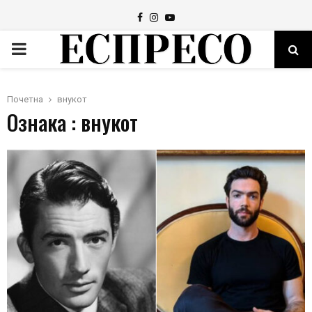
Facebook
Instagram
Youtube
PRIMARY
MENU
Почетна
внукот
Ознака : внукот