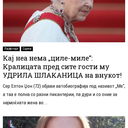
Лајфстајл
Сцена
Кај неа нема „циле-миле“:
Кралицата пред сите гости му
УДРИЛА ШЛАКАНИЦА на внукот!
Сер Елтон Џон (72) објави автобиографија под називот „Ме“,
а таа е полна со разни пикантерии, па дури и со оние за
најмоќната жена во...