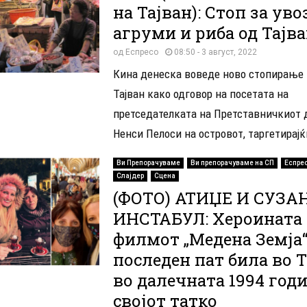
на Тајван): Стоп за уво
агруми и риба од Тајв
од
Еспресо
08:50 - 3 август, 2022
Кина денеска воведе ново стопирање 
Тајван како одговор на посетата на
претседателката на Претставничкиот 
Ненси Пелоси на островот, таргетирајќи
Ви Препорачуваме
Ви препорачуваме на СП
Еспре
Слајдер
Сцена
(ФОТО) АТИЏЕ И СУЗА
ИНСТАБУЛ: Хероината 
филмот „Медена Земја
последен пат била во 
во далечната 1994 годи
својот татко