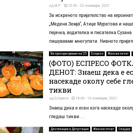
од
М.Р.
10:05 - 22 ноември, 2021
За искреното пријателство на хероина
„Медена Земја“, Атиџе Муратова и наш
пејачка, водителка и писателка Сузана
пишувавме многупати. Нивното пријате
Ви препорачуваме на СП
Еспресо
Женски печат
(ФОТО) ЕСПРЕСО ФОТК
ДЕНОТ: Знаеш дека е ес
насекаде околу себе г
тикви
од
Еспресо
18:00 - 16 ноември, 2021
Знаеш дека е есен кога насекаде окол
гледаш тикви....
Дестинации и Дегустации
Женски печат
Слајдер