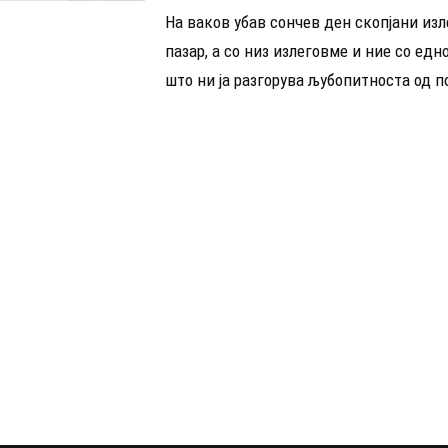
На ваков убав сончев ден скопјани изл
пазар, а со низ излеговме и ние со ед
што ни ја разгорува љубопитноста од п