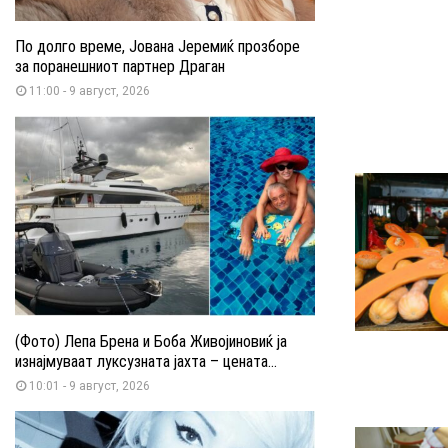
По долго време, Јована Јеремиќ прозборе
за поранешниот партнер Драган
11:00 - 9 август, 2026
(Фото) Лепа Брена и Боба Живојиновиќ ја
изнајмуваат луксузната јахта – цената...
10:01 - 9 август, 2026