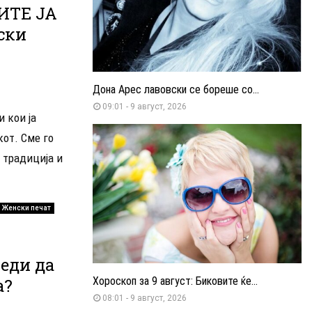
ИТЕ ЈА
ски
Дона Арес лавовски се бореше со...
09:01 - 9 август, 2026
 кои ја
кот. Сме го
 традиција и
Женски печат
еди да
а?
Хороскоп за 9 август: Биковите ќе...
08:01 - 9 август, 2026