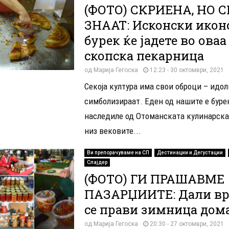
(ФОТО) СКРИЕНА, НО С
ЗНААТ: Исконски икон
бурек ќе јадете во оваа
скопска пекарница
од
Марија Гегоска
12:23 - 30 октомври, 2021
Секоја култура има свои оброци – идоли
симболизираат. Еден од нашите е буре
наследиле од Отоманската кулинарска
низ вековите...
Ви препорачуваме на СП
Дестинации и Дегустации
Слајдер
(ФОТО) ГИ ПРАШАВМЕ
ПАЗАРЏИИТЕ: Дали вр
се прави зимница дом
од
Марија Гегоска
20:30 - 27 октомври, 2021