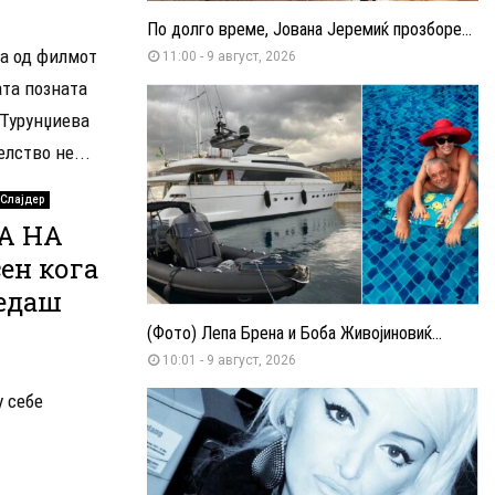
По долго време, Јована Јеремиќ прозборе...
та од филмот
11:00 - 9 август, 2026
ата позната
 Турунџиева
лство не...
Слајдер
А НА
ен кога
ледаш
(Фото) Лепа Брена и Боба Живојиновиќ...
10:01 - 9 август, 2026
у себе