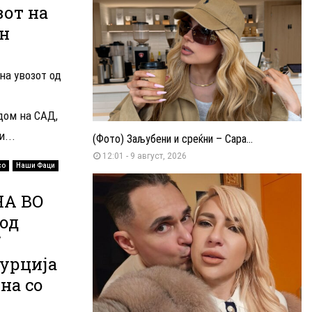
зот на
ан
на увозот од
дом на САД,
...
(Фото) Заљубени и среќни – Сара...
12:01 - 9 август, 2026
со
Наши Фаци
НА ВО
од
“
Турција
на со