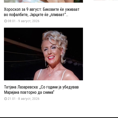
Хороскоп за 9 август: Биковите ќе уживаат
во пофалбите, Јарците ќе „пливаат“...
08:01 - 9 август, 2026
Татјана Лазаревска: „Со години ја убедував
Маријана повторно да снима“
21:01 - 8 август, 2026