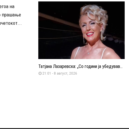
егоа на
но прашање
очетокот...
Татјана Лазаревска: „Со години ја убедував...
21:01 - 8 август, 2026