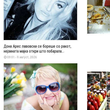
Дона Арес лавовски се бореше со ракот,
нејзината мајка откри што побарала...
09:01 - 9 август, 2026