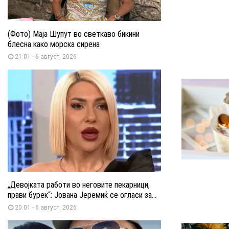
(Фото) Маја Шупут во светкаво бикини
блесна како морска сирена
21:01 - 6 август, 2026
„Девојката работи во неговите пекарници,
прави бурек“: Јована Јеремиќ се огласи за...
20:01 - 6 август, 2026