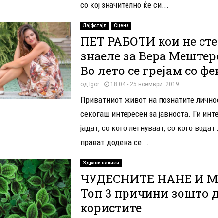
со кој значително ќе си...
Лајфстајл
Сцена
ПЕТ РАБОТИ кои не сте
знаеле за Вера Мештер
Во лето се грејам со фе
од
Igor
18:04 - 25 ноември, 2019
Приватниот живот на познатите лично
секогаш интересен за јавноста. Ги инт
јадат, со кого легнуваат, со кого водат
прават додека се...
Здрави навики
ЧУДЕСНИТЕ НАНЕ И М
Топ 3 причини зошто д
користите