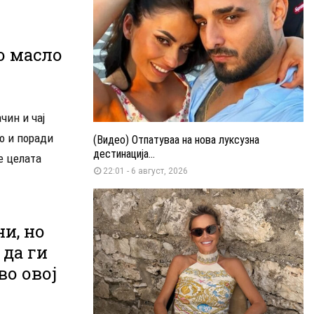
о масло
чин и чај
о и поради
(Видео) Отпатуваа на нова луксузна
дестинација...
е целата
22:01 - 6 август, 2026
и, но
 да ги
во овој