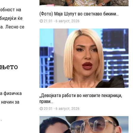
обност на
(Фото) Маја Шупут во светкаво бикини...
бидејќи ќе
21:01 - 6 август, 2026
а. Лесно се
ањето
та физичка
„Девојката работи во неговите пекарници,
прави...
 начин за
20:01 - 6 август, 2026
.