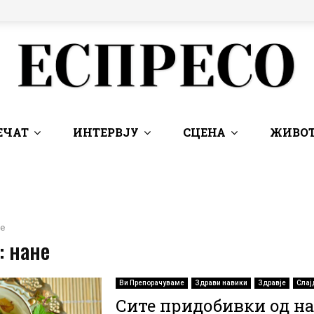
ЕЧАТ
ИНТЕРВЈУ
СЦЕНА
ЖИВОТ
е
: нане
Ви Препорачуваме
Здрави навики
Здравје
Слај
Сите придобивки од на