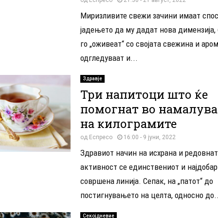
Миризливите свежи зачини имаат спос
јадењето да му дадат нова димензија, 
го „оживеат“ со својата свежина и аром
одгледуваат и...
Здравје
Три напитоци што ќе
помогнат во намалув
на килограмите
од
Еспресо
16:00 - 9 јуни, 2022
Здравиот начин на исхрана и редовна
активност се единствениот и најдобар
совршена линија. Сепак, на „патот“ до
постигнувањето на целта, односно до..
Секојдневие