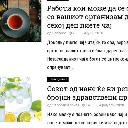
Работи кои може да се
со вашиот организам 
секој ден пиете чај
од
Еспресо
23:00 - 4 јуни, 2020
Доколку пиете чај читајќи го ова, верој
орган во вашето тело е благодарен на т
Незасладениот чај е богат со антиокси
спречуваат...
Секојдневие
Сокот од нане ќе ви р
бројни здравствени п
од
Слободен печат
14:30 - 14 јануари, 2020
Иако малку е познато, освен како чај и
нането може да се користи и за подгот