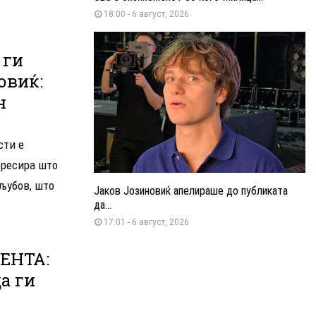
18:00 - 6 август, 2026
 ги
овиќ:
н
сти е
ересира што
 љубов, што
Јаков Јозиновиќ апелираше до публиката
да...
17:01 - 6 август, 2026
ЕНТА:
а ги