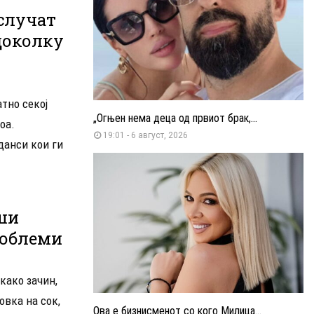
 случат
доколку
атно секој
„Огњен нема деца од првиот брак,...
оа.
19:01 - 6 август, 2026
данси кои ги
еши
роблеми
 како зачин,
овка на сок,
Ова е бизнисменот со кого Милица...