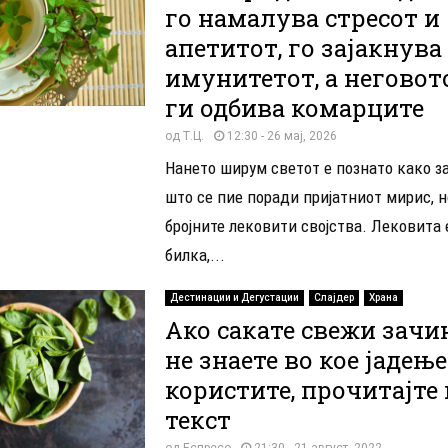
го намалува стресот и
апетитот, го зајакнува
имунитетот, а неговот
ги одбива комарците
од
Т.Ц.
12:30 - 26 мај, 2026
Нането ширум светот е познато како за
што се пие поради пријатниот мирис, н
бројните лековити својства. Лековита 
билка,...
Дестинации и Дегустации
Слајдер
Храна
Ако сакате свежи зачин
не знаете во кое јадење
користите, прочитајте 
текст
од
Еспресо
21:30 - 21 август, 2022