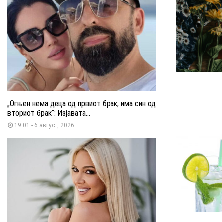
„Огњен нема деца од првиот брак, има син од
вториот брак“: Изјавата...
19:01 - 6 август, 2026