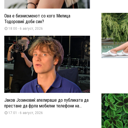
Ова е бизнисменот со кого Милица
Тодоровиќ доби син?
18:00 - 6 август, 2026
Јаков Јозиновиќ апелираше до публиката да
престане да фрла мобилни телефони на...
17:01 - 6 август, 2026