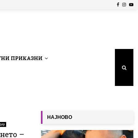
Facebook
Insta
Yo
НИ ПРИКАЗНИ
НАЈНОВО
дер
нето –