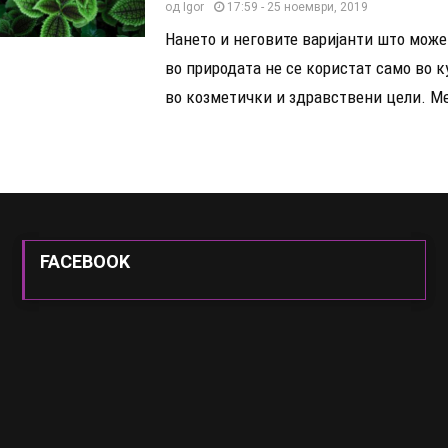
од
Igor
17:59 - 25 ноември, 2019
Нането и неговите варијанти што може 
во природата не се користат само во ку
во козметички и здравствени цели. Ме
FACEBOOK