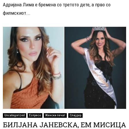
Адријана Лима е бремена со третото дете, а прво со
филмскиот...
Uncategorized
Еспресо
Женски печат
Слајдер
БИЛЈАНА ЈАНЕВСКА, ЕМ МИСИЦА