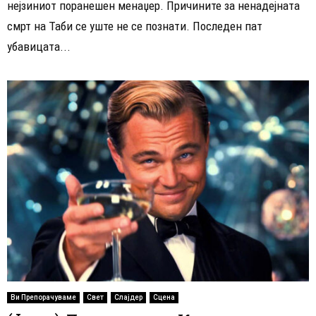
нејзиниот поранешен менаџер. Причините за ненадејната
смрт на Таби се уште не се познати. Последен пат
убавицата...
Ви Препорачуваме
Свет
Слајдер
Сцена