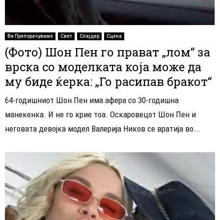
Ви Препорачуваме
Свет
Слајдер
Сцена
(Фото) Шон Пен го прават „лом“ за
врска со моделката која може да
му биде ќерка: „Го расипав бракот“
64-годишниот Шон Пен има афера со 30-годишна
манекенка. И не го крие тоа. Оскаровецот Шон Пен и
неговата девојка модел Валерија Ников се вратија во...