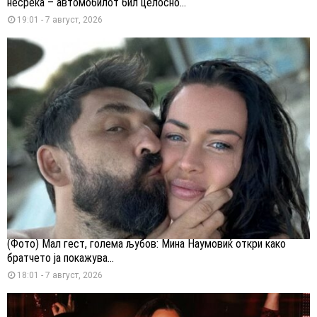
несреќа – автомобилот бил целосно...
19:01 - 7 август, 2026
(Фото) Мал гест, голема љубов: Мина Наумовиќ откри како
братчето ја покажува...
18:01 - 7 август, 2026