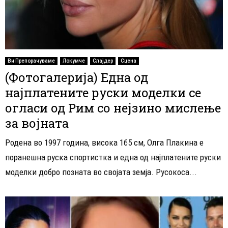
Ви Препорачуваме
Локумче
Слајдер
Сцена
(Фотогалерија) Една од
најплатените руски моделки се
огласи од Рим со нејзино мислење
за војната
Родена во 1997 година, висока 165 см, Олга Плакина е
поранешна руска спортистка и една од најплатените руски
моделки добро позната во својата земја. Русокоса...