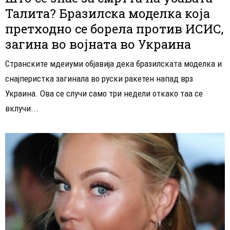
Талита? Бразилска моделка која
претходно се борела против ИСИС,
загина во војната во Украина
Странските мдеиуми објавија дека бразилската моделка и
снајперистка загинала во руски ракетен напад врз
Украина. Ова се случи само три недели откако таа се
вклучи...