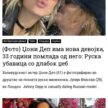
Ви Препорачуваме
Свет
Слајдер
Сцена
(Фото) Џони Деп има нова девојка,
33 години помлада од него: Руска
убавица со длабок џеб
Холивудскиот актер Џони Деп (61) е фотографиран во
друштво на позната руска манекенка, Јулија Власова (28),
во Лондон. Johnny Depp is casually dating Russian model...