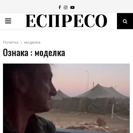
Facebook
Instagram
Youtube
PRIMARY
MENU
Почетна
моделка
Ознака : моделка