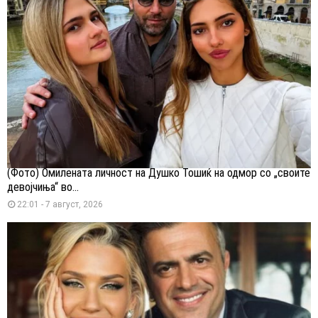
(Фото) Омилената личност на Душко Тошиќ на одмор со „своите
девојчиња“ во...
22:01 - 7 август, 2026