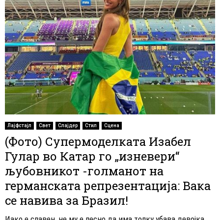
Лајфстајл
Свет
Слајдер
Стил
Сцена
(Фото) Супермоделката Изабел
Гулар во Катар го „изневери“
љубовникот -голманот на
германската репрезентација: Вака
се навива за Бразил!
Иако е славен, не му е лесно да има толку убава девојка.