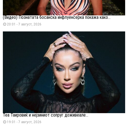
(Видео) Познатата босанска инфлуенсерка покажа како...
20:01 - 7 август, 2026
Теа Таировиќ и нејзиниот сопруг доживеале...
19:01 - 7 август, 2026