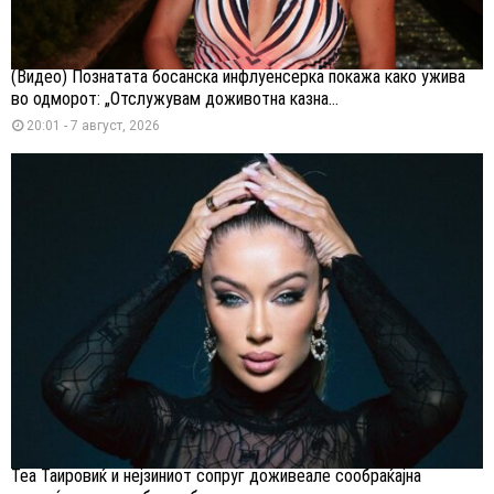
(Видео) Познатата босанска инфлуенсерка покажа како ужива
во одморот: „Отслужувам доживотна казна...
20:01 - 7 август, 2026
Теа Таировиќ и нејзиниот сопруг доживеале сообраќајна