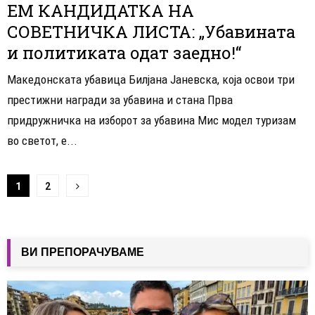
ЕМ КАНДИДАТКА НА
СОВЕТНИЧКА ЛИСТА: „Убавината
и политиката одат заедно!“
Македонската убавица Билјана Јаневска, која освои три
престижни награди за убавина и стана Прва
придружничка на изборот за убавина Мис модел туризам
во светот, е...
Навигација
1
2
на
написи
ВИ ПРЕПОРАЧУВАМЕ