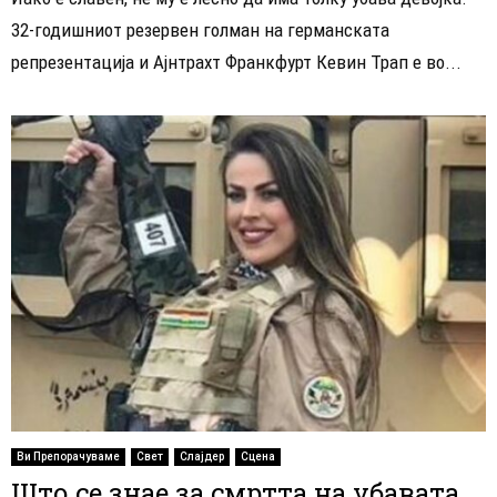
32-годишниот резервен голман на германската
репрезентација и Ајнтрахт Франкфурт Кевин Трап е во...
Ви Препорачуваме
Свет
Слајдер
Сцена
Што се знае за смртта на убавата