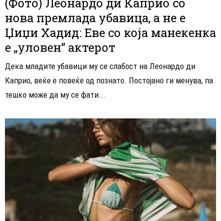
(Фото) Леонардо ди Каприо со
нова премлада убавица, а не е
Џиџи Хадид: Еве со која манекенка
е „уловен“ актерот
Дека младите убавици му се слабост на Леонардо ди
Каприо, веќе е повеќе од познато. Постојано ги менува, па
тешко може да му се фати...