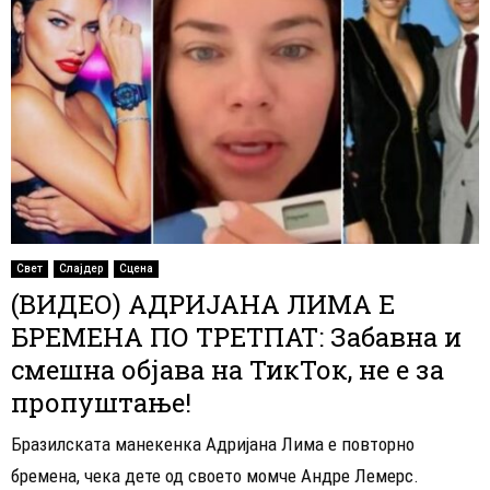
Свет
Слајдер
Сцена
(ВИДЕО) АДРИЈАНА ЛИМА Е
БРЕМЕНА ПО ТРЕТПАТ: Забавна и
смешна објава на ТикТок, не е за
пропуштање!
Бразилската манекенка Адријана Лима е повторно
бремена, чека дете од своето момче Андре Лемерс.