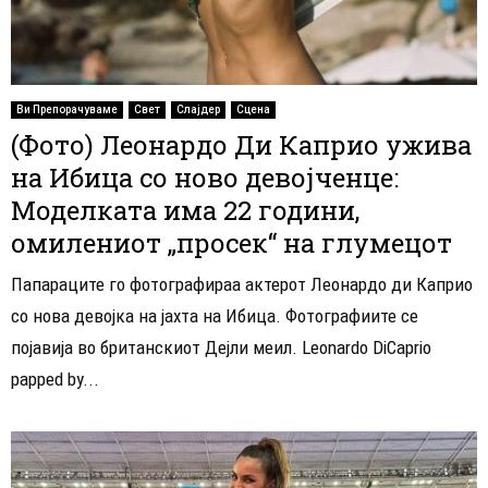
Ви Препорачуваме
Свет
Слајдер
Сцена
(Фото) Леонардо Ди Каприо ужива
на Ибица со ново девојченце:
Моделката има 22 години,
омилениот „просек“ на глумецот
Папараците го фотографираа актерот Леонардо ди Каприо
со нова девојка на јахта на Ибица. Фотографиите се
појавија во британскиот Дејли меил. Leonardo DiCaprio
papped by...