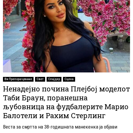
Ви Препорачуваме
Свет
Слајдер
Сцена
Ненадејно почина Плејбој моделот
Таби Браун, поранешнa
љубовница на фудбалерите Марио
Балотели и Рахим Стерлинг
Веста за смртта на 38-годишната манекенка ја објави