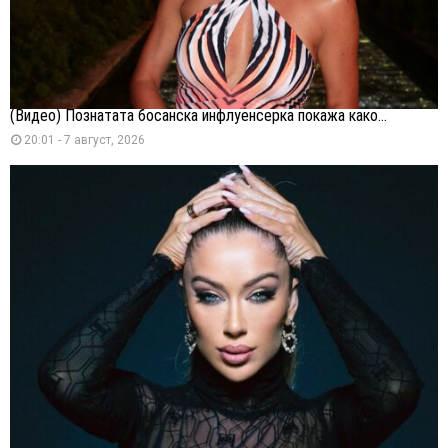
(Видео) Познатата босанска инфлуенсерка покажа како...
20:01 - 7 август, 2026