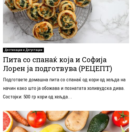
Дестинации и Дегустации
Пита со спанаќ која и Софија
Лорен ја подготвува (РЕЦЕПТ)
Подгответе домашна пита со спанаќ од кори од хељда на
начин како што ја обожава и познатата холивудска дива.
Состојки: 500 гр кори од хељда...