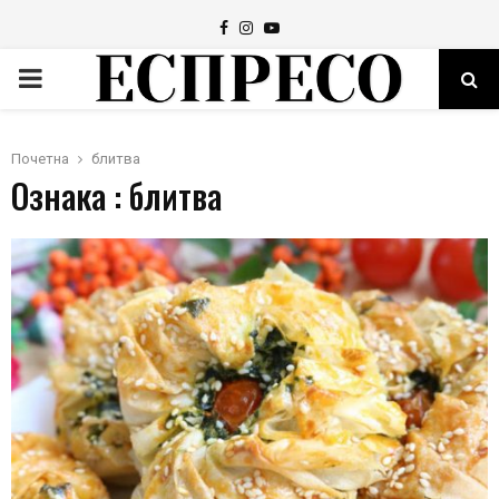
Facebook
Instagram
Youtube
PRIMARY
MENU
Почетна
блитва
Ознака : блитва