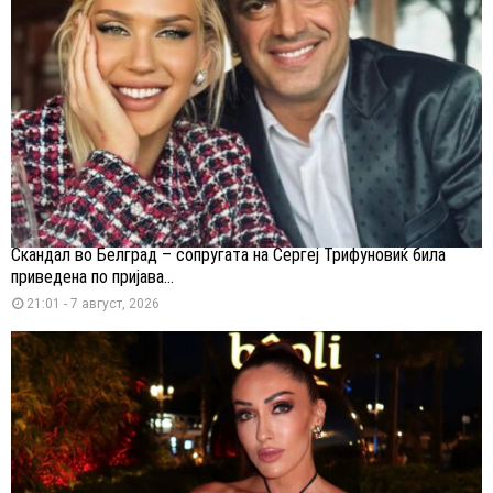
Скандал во Белград – сопругата на Сергеј Трифуновиќ била
приведена по пријава...
21:01 - 7 август, 2026