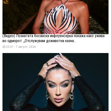
(Видео) Познатата босанска инфлуенсерка покажа како ужива
во одморот: „Отслужувам доживотна казна...
20:01 - 7 август, 2026