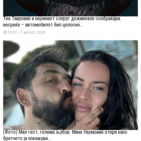
Теа Таировиќ и нејзиниот сопруг доживеале сообраќајна
несреќа – автомобилот бил целосно...
19:01 - 7 август, 2026
(Фото) Мал гест, голема љубов: Мина Наумовиќ откри како
братчето ја покажува...