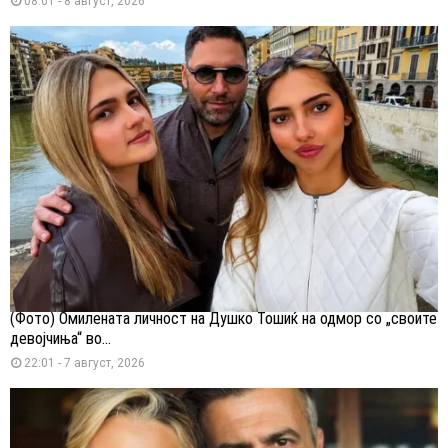
08:01 - 8 август, 2026
(Фото) Омилената личност на Душко Тошиќ на одмор со „своите
девојчиња“ во...
22:01 - 7 август, 2026