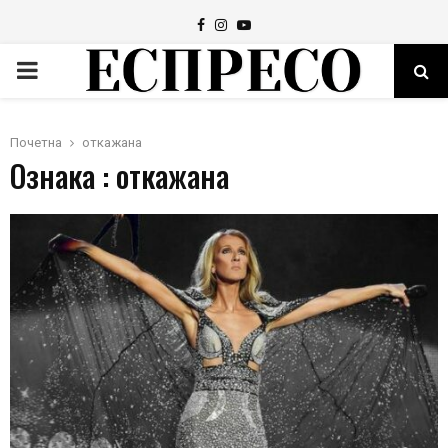
Facebook
Instagram
Youtube
PRIMARY
MENU
Почетна
откажана
Ознака : откажана