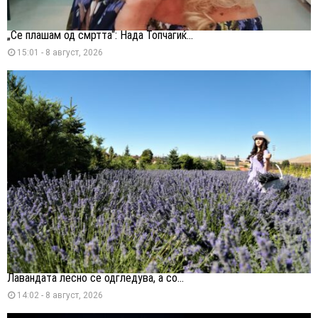
„Се плашам од смртта“: Нада Топчагиќ...
15:01 - 8 август, 2026
Лавандата лесно се одгледува, а со...
14:02 - 8 август, 2026