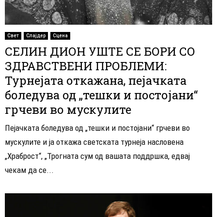
Свет
Слајдер
Сцена
СЕЛИН ДИОН УШТЕ СЕ БОРИ СО
ЗДРАВСТВЕНИ ПРОБЛЕМИ:
Турнејата откажана, пејачката
боледува од „тешки и постојани“
грчеви во мускулите
Пејачката боледува од „тешки и постојани“ грчеви во
мускулите и ја откажа светската турнеја насловена
„Храброст“, „Трогната сум од вашата поддршка, едвај
чекам да се...