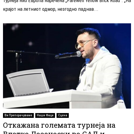
турнеја низ Европа наречена „Farewell Yellow Brick Road“. „На
крајот на летниот одмор, незгодно паднав...
Ви Препорачуваме
Наши Фаци
Сцена
Откажана големата турнеја на
Влатко Лозаноски во САД и