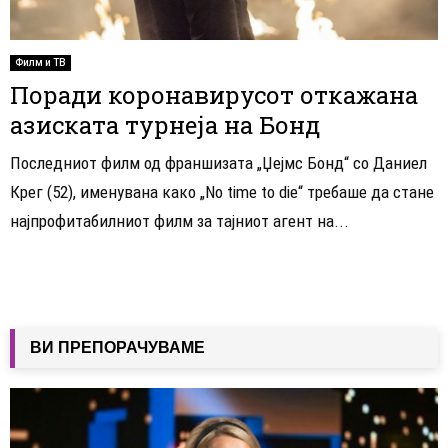
Филм и ТВ
Поради коронавирусот откажана
азиската турнеја на Бонд
Последниот филм од франшизата „Џејмс Бонд“ со Даниел
Крег (52), именувана како „No time to die“ требаше да стане
најпрофитабилниот филм за тајниот агент на...
ВИ ПРЕПОРАЧУВАМЕ