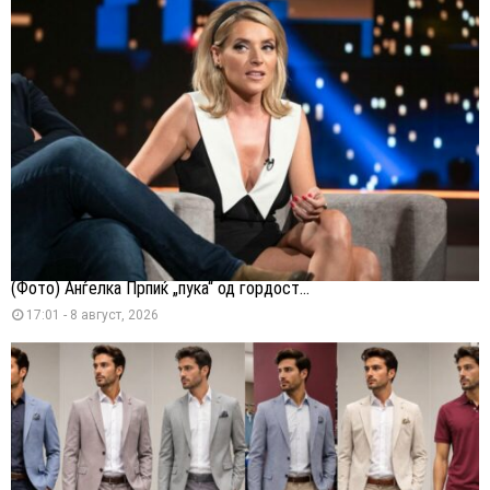
(Фото) Анѓелка Прпиќ „пука“ од гордост...
17:01 - 8 август, 2026