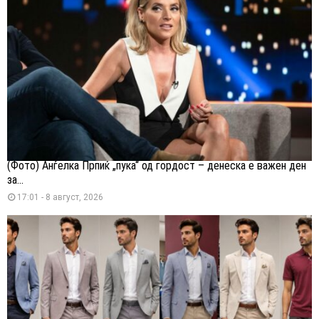
(Фото) Анѓелка Прпиќ „пука“ од гордост – денеска е важен ден
за...
17:01 - 8 август, 2026