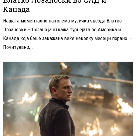
Канада
Нашата моментално најголема музичка ѕвезда Влатко
Лозаноски – Лозано ја откажа турнејата во Америка и
Канада која беше закажана веќе неколку месеци порано. –
Почитувани,...