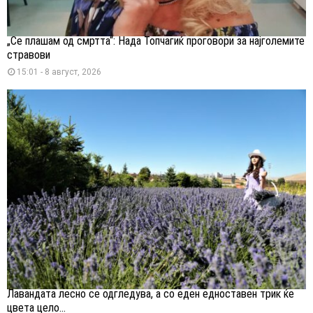
„Се плашам од смртта“: Нада Топчагиќ проговори за најголемите
стравови
15:01 - 8 август, 2026
Лавандата лесно се одгледува, а со еден едноставен трик ќе
цвета цело...