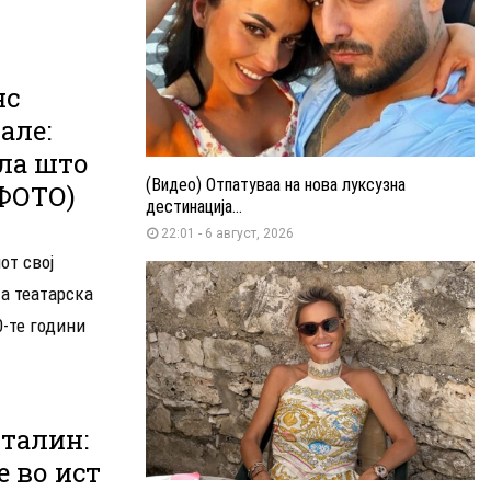
нс
але:
ла што
(Видео) Отпатуваа на нова луксузна
(ФОТО)
дестинација...
22:01 - 6 август, 2026
от свој
а театарска
0-те години
Сталин:
е во ист