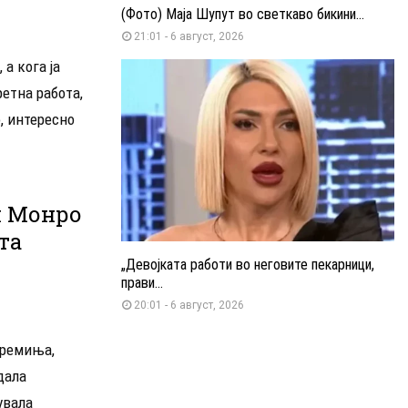
(Фото) Маја Шупут во светкаво бикини...
21:01 - 6 август, 2026
а кога ја
етна работа,
, интересно
н Монро
та
„Девојката работи во неговите пекарници,
прави...
20:01 - 6 август, 2026
времиња,
дала
увала