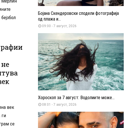
о Мерлин
ините
Бојана Скендеровски сподели фотографија
 бејзбол
од плажа и...
09:00 - 7 август, 2026
графии
 не
итува
век
Хороскоп за 7 август: Водолиите може...
08:01 - 7 август, 2026
ина век
 ги
грам се