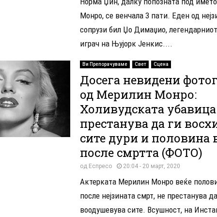
Норма Џин, далку попозната под имет
Монро, се венчала 3 пати. Еден од нејз
сопрузи бил Џо Димаџио, легендарниот
играч на Њујорк Јенкис....
Ви Препорачуваме
Свет
Сцена
Досега невидени фото
од Мерилин Монро:
Холивудската убавица
престанува да ги восх
сите дури и половина 
после смртта (ФОТО)
од
Еспресо
20:04 - 20 март, 2020
Актерката Мерилин Монро веќе полов
после нејзината смрт, не престанува да
воодушевува сите. Всушност, на Инста