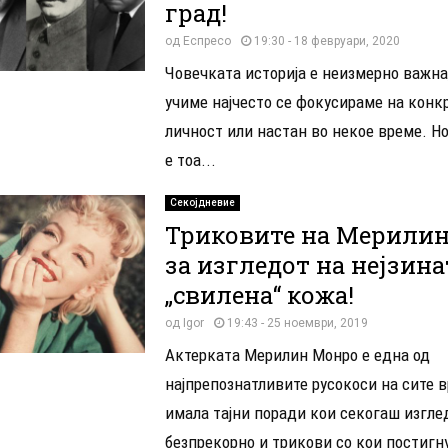
град!
од
Еспресо
19:30 - 18 февруари, 2020
Човечката историја е неизмерно важна, 
учиме најчесто се фокусираме на конкр
личност или настан во некое време. Но
е тоа...
Секојдневие
Триковите на Мерили
за изгледот на нејзина
„свилена“ кожа!
од
Igor
19:43 - 25 ноември, 2019
Актерката Мерилин Монро е една од
најпрепознатливите русокоси на сите 
имала тајни поради кои секогаш изгле
безпрекорно и трикови со кои постигн