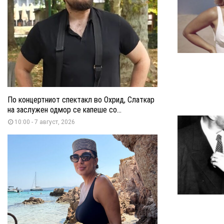
По концертниот спектакл во Охрид, Слаткар
на заслужен одмор се капеше со...
10:00 - 7 август, 2026