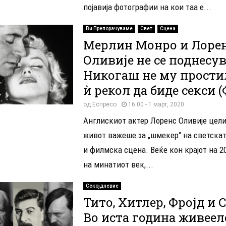
појавија фотографии на кои таа е...
Ви Препорачуваме
Свет
Сцена
Мерлин Монро и Лоре
Оливије не се поднесув
Никогаш не му прости
ѝ рекол да биде секси 
од
Еспресо
16:00 - 1 март, 2020
Англискиот актер Лоренс Оливије цели
живот важеше за „шмекер“ на светскат
и филмска сцена. Веќе кон крајот на 2
на минатиот век,...
Секојдневие
Тито, Хитлер, Фројд и 
Во иста година живеел