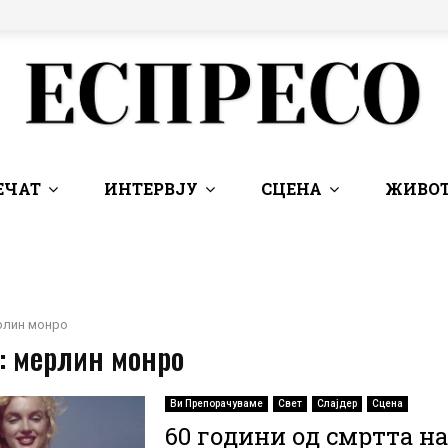
ЕЧАТ
ИНТЕРВЈУ
СЦЕНА
ЖИВОТ
рлин монро
: мерлин монро
Ви Препорачуваме
Свет
Слајдер
Сцена
60 години од смртта на