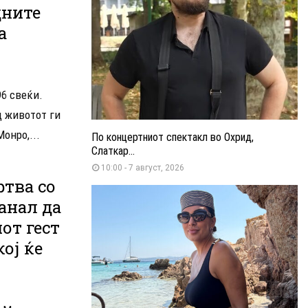
дните
а
6 свеќи.
д животот ги
онро,...
По концертниот спектакл во Охрид,
Слаткар...
10:00 - 7 август, 2026
тва со
танал да
от гест
кој ќе