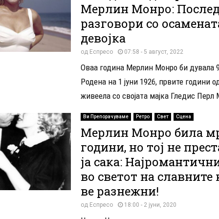
Мерлин Монро: После
разговори со осаменат
девојка
од
Еспресо
07:58 - 5 август, 2022
Оваа година Мерлин Монро би дувала 9
Родена на 1 јуни 1926, првите години о
живеела со својата мајка Гледис Перл М
Ви Препорачуваме
Ретро
Свет
Сцена
Мерлин Монро била мр
години, но тој не прес
ја сака: Најромантични
во светот на славните 
ве разнежни!
од
Еспресо
18:00 - 2 јуни, 2020