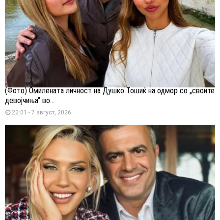
(Фото) Омилената личност на Душко Тошиќ на одмор со „своите
девојчиња“ во...
22:01 - 7 август, 2026