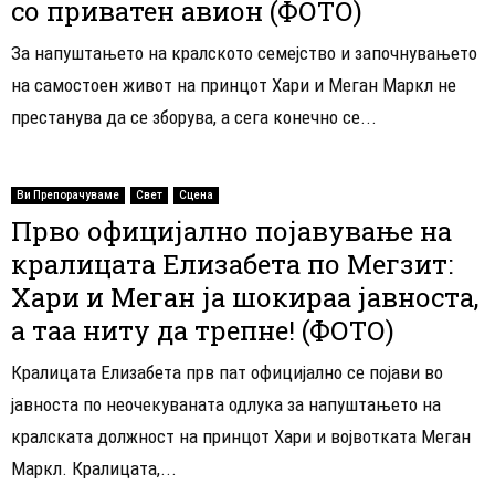
со приватен авион (ФОТО)
За напуштањето на кралското семејство и започнувањето
на самостоен живот на принцот Хари и Меган Маркл не
престанува да се зборува, а сега конечно се...
Ви Препорачуваме
Свет
Сцена
Прво официјално појавување на
кралицата Елизабета по Мегзит:
Хари и Меган ја шокираа јавноста,
а таа ниту да трепне! (ФОТО)
Кралицата Елизабета прв пат официјално се појави во
јавноста по неочекуваната одлука за напуштањето на
кралската должност на принцот Хари и војвотката Меган
Маркл. Кралицата,...