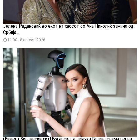
Јелена Радановиќ во екот на хаосот со Ана Николиќ замина од
Србија...
11:00 - 8 август, 2026
(Видео) Вистински хит! Бугарската пејачка Галена сними песна