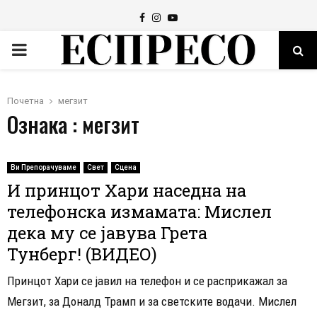
Facebook
Instagram
Youtube
PRIMARY
MENU
Почетна
мегзит
Ознака : мегзит
Ви Препорачуваме
Свет
Сцена
И принцот Хари наседна на
телефонска измамата: Мислел
дека му се јавува Грета
Тунберг! (ВИДЕО)
Принцот Хари се јавил на телефон и се расприкажал за
Мегзит, за Доналд Трамп и за светските водачи. Мислел