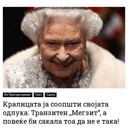
Ви Препорачуваме
Свет
Сцена
Кралицата ја соопшти својата
одлука: Транзитен „Мегзит“, а
повеќе би сакала тоа да не е така!