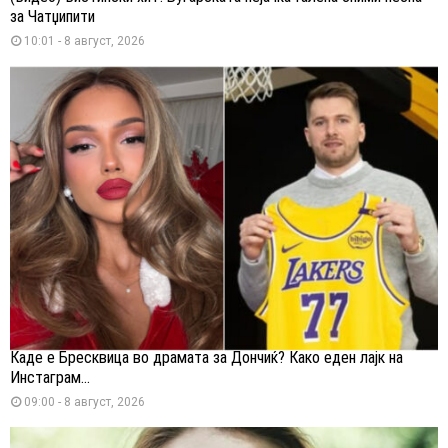
за Чатџипити
10:01 - 8 август, 2026
Каде е Бресквица во драмата за Дончиќ? Како еден лајк на
Инстаграм...
09:00 - 8 август, 2026