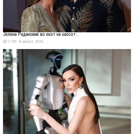
Јелена Радановиќ во екот на хаосот...
11:00 - 8 август, 2026