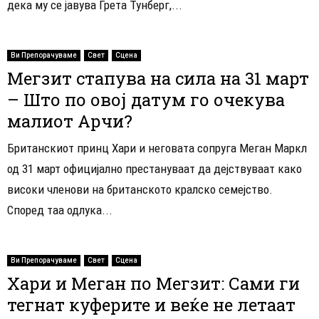
дека му се јавува Грета Тунберг,...
Ви Препорачуваме
Свет
Сцена
Мегзит стапува на сила на 31 март
– Што по овој датум го очекува
малиот Арчи?
Британскиот принц Хари и неговата сопруга Меган Маркл
од 31 март официјално престануваат да дејствуваат како
високи членови на британското кралско семејство.
Според таа одлука...
Ви Препорачуваме
Свет
Сцена
Хари и Меган по Мегзит: Сами ги
тегнат куферите и веќе не летаат