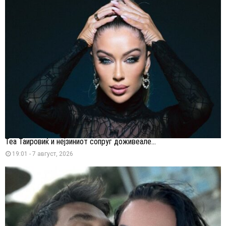
Теа Таировиќ и нејзиниот сопруг доживеале...
19:01 - 7 август, 2026