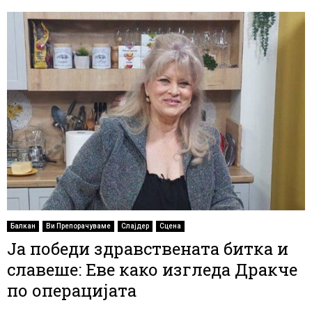
Балкан
Ви Препорачуваме
Слајдер
Сцена
Ја победи здравствената битка и
славеше: Еве како изгледа Дракче
по операцијата