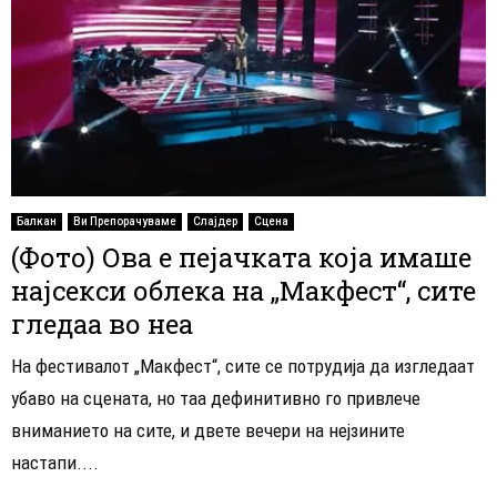
Балкан
Ви Препорачуваме
Слајдер
Сцена
(Фото) Ова е пејачката која имаше
најсекси облека на „Макфест“, сите
гледаа во неа
На фестивалот „Макфест“, сите се потрудија да изгледаат
убаво на сцената, но таа дефинитивно го привлече
вниманието на сите, и двете вечери на нејзините
настапи....