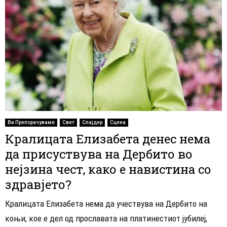
Ви Препорачуваме
Свет
Слајдер
Сцена
Кралицата Елизабета денес нема
да присуствува на Дербито во
нејзина чест, како е навистина со
здравјето?
Кралицата Елизабета нема да учествува на Дербито на
коњи, кое е дел од прославата на платинестиот јубилеј,