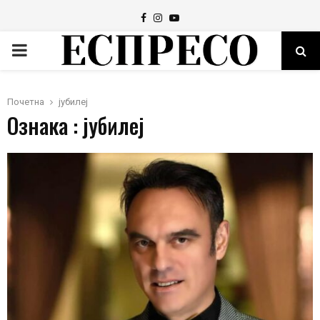
Facebook
Instagram
Youtube
PRIMARY
MENU
Почетна
јубилеј
Ознака : јубилеј