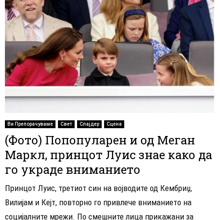
Ви Препорачуваме
Свет
Слајдер
Сцена
(Фото) Попопуларен и од Меган
Маркл, принцот Луис знае како да
го украде вниманието
Принцот Луис, третиот син на војводите од Кембриџ,
Вилијам и Кејт, повторно го привлече вниманието на
социјалните мрежи. По смешните лица прикажани за