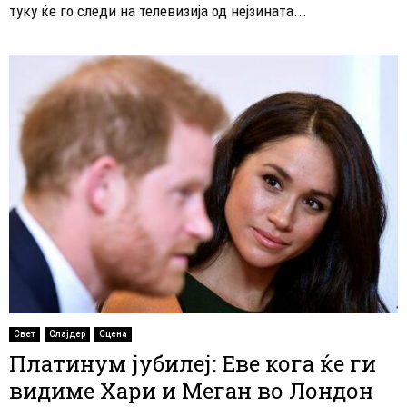
туку ќе го следи на телевизија од нејзината...
Свет
Слајдер
Сцена
Платинум јубилеј: Еве кога ќе ги
видиме Хари и Меган во Лондон