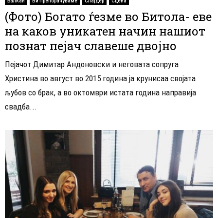
Балкан
Ви Препорачуваме
Слајдер
Сцена
(Фото) Богато ѓезме во Битола- еве
на каков уникатен начин нашиот
познат пејач славеше двојно
Пејачот Димитар Андоновски и неговата сопруга
Христина во август во 2015 година ја крунисаа својата
љубов со брак, a во октомври истата година направија
свадба...