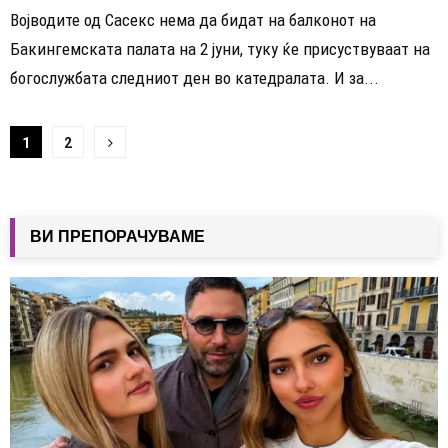
Војводите од Сасекс нема да бидат на балконот на
Бакингемската палата на 2 јуни, туку ќе присуствуваат на
богослужбата следниот ден во катедралата. И за...
Навигација
1
2
на
написи
ВИ ПРЕПОРАЧУВАМЕ