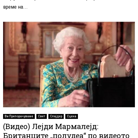
време на...
Ви Препорачуваме
Свет
Слајдер
Сцена
(Видео) Лејди Мармалејд:
Британците „полудеа“ по видеото