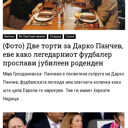
Балкан
Ви Препорачуваме
Слајдер
Сцена
(Фото) Две торти за Дарко Панчев,
еве како легедарниот фудбалер
прослави јубилеен роденден
Маја Гроздановска- Панчева е посветена сопруга на Дарко
Панчев, фудбалската легенда или златната копачка како
што цела Европа го нарекува. Тие ги имаат ќерките
Надица...