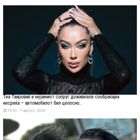
Теа Таировиќ и нејзиниот сопруг доживеале сообраќајна
несреќа – автомобилот бил целосно...
19:01 - 7 август, 2026