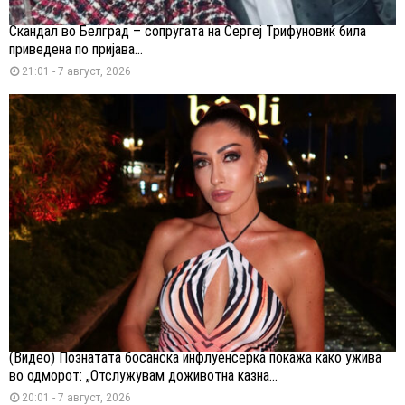
Скандал во Белград – сопругата на Сергеј Трифуновиќ била
приведена по пријава...
21:01 - 7 август, 2026
(Видео) Познатата босанска инфлуенсерка покажа како ужива
во одморот: „Отслужувам доживотна казна...
20:01 - 7 август, 2026