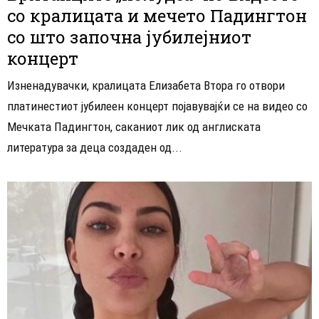
со кралицата и мечето Падингтон
со што започна јубилејниот
концерт
Изненадувачки, кралицата Елизабета Втора го отвори
платинестиот јубилеен концерт појавувајќи се на видео со
Мечката Падингтон, саканиот лик од англиската
литература за деца создаден од...