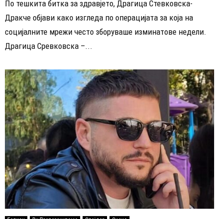
По тешкита битка за здравјето, Драгица Стевковска-
Дракче објави како изгледа по операцијата за која на
социјалните мрежи често зборуваше изминатове недели.
Драгица Сревковска –...