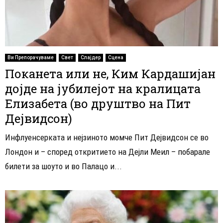
Ви Препорачуваме
Свет
Слајдер
Сцена
Поканета или не, Ким Кардашијан
дојде на јубилејот на кралицата
Елизабета (во друштво на Пит
Дејвидсон)
Инфлуенсерката и нејзиното момче Пит Дејвидсон се во
Лондон и – според откритието на Дејли Меил – побарале
билети за шоуто и во Палацо и...