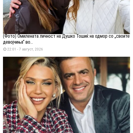
(Фото) Омилената личност на Душко Тошиќ на одмор со „своите
девојчиња“ во...
22:01 - 7 август, 2026