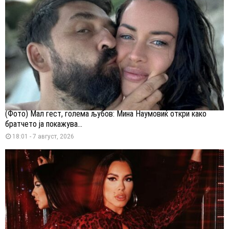
(Фото) Мал гест, голема љубов: Мина Наумовиќ откри како
братчето ја покажува...
18:01 - 7 август, 2026