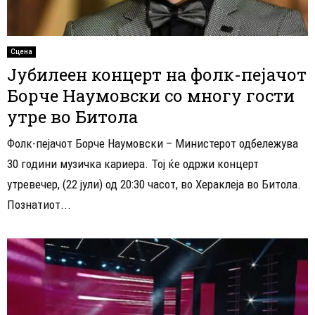
Сцена
Јубилеен концерт на фолк-пејачот
Борче Наумовски со многу гости
утре во Битола
Фолк-пејачот Борче Наумовски – Министерот одбележува
30 години музичка кариера. Тој ќе одржи концерт
утревечер, (22 јули) од 20:30 часот, во Хераклеја во Битола. ​
Познатиот...