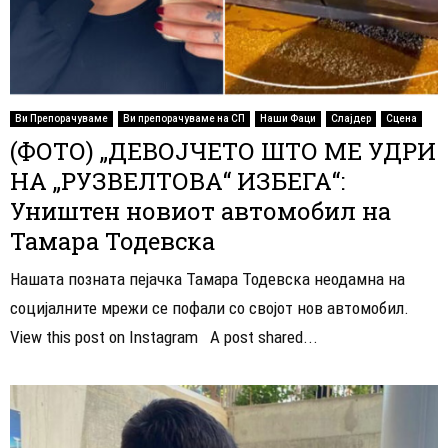
Ви Препорачуваме
Ви препорачуваме на СП
Наши Фаци
Слајдер
Сцена
(ФОТО) „ДЕВОЈЧЕТО ШТО МЕ УДРИ
НА „РУЗВЕЛТОВА“ ИЗБЕГА“:
Уништен новиот автомобил на
Тамара Тодевска
Нашата позната пејачка Тамара Тодевска неодамна на
социјалните мрежи се пофали со својот нов автомобил.
View this post on Instagram A post shared...