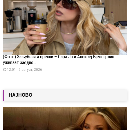
(Фото) Заљубени и среќни – Сара Јо и Алексеј Бјелогрлиќ
уживаат заедно...
12:01 - 9 август, 2026
НАЈНОВО