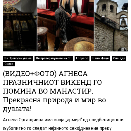
Ви Препорачуваме
Ви препорачуваме на СП
Еспресо
Наши Фаци
Слајдер
Сцена
(ВИДЕО+ФОТО) АГНЕСА
ПРАЗНИЧНИОТ ВИКЕНД ГО
ПОМИНА ВО МАНАСТИР:
Прекрасна природа и мир во
душата!
Агнеса Органџиева има своја „армија“ од следбеници кои
љубопитно го следат нејзиното секојдневние преку