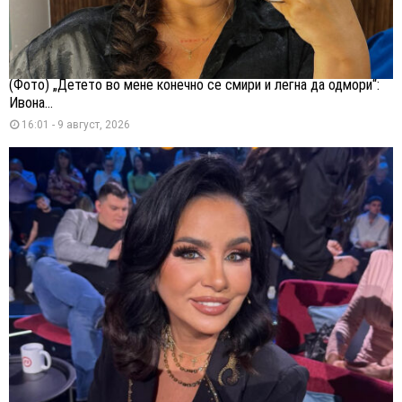
(Фото) „Детето во мене конечно се смири и легна да одмори“:
Ивона...
16:01 - 9 август, 2026