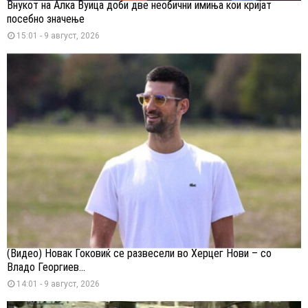
Внукот на Алка Вуица доби две необични имиња кои кријат
посебно значење
15:01 - 9 август, 2026
(Видео) Новак Ѓоковиќ се развесели во Херцег Нови – со
Владо Георгиев...
14:01 - 9 август, 2026