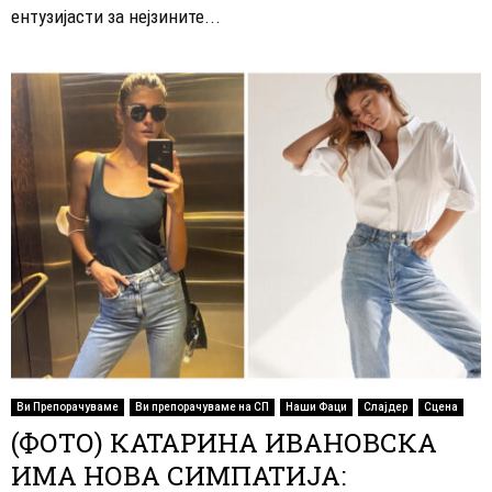
ентузијасти за нејзините...
Ви Препорачуваме
Ви препорачуваме на СП
Наши Фаци
Слајдер
Сцена
(ФОТО) КАТАРИНА ИВАНОВСКА
ИМА НОВА СИМПАТИЈА: