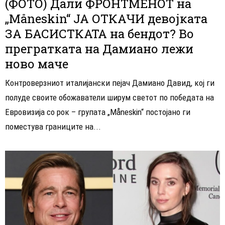
(ФОТО) Дали ФРОНТМЕНОТ на
„Måneskin“ ЈА ОТКАЧИ девојката
ЗА БАСИСТКАТА на бендот? Во
прегратката на Дамиано лежи
ново маче
Контроверзниот италијански пејач Дамиано Давид, кој ги
полуде своите обожаватели ширум светот по победата на
Евровизија со рок – групата „Måneskin“ постојано ги
поместува границите на...