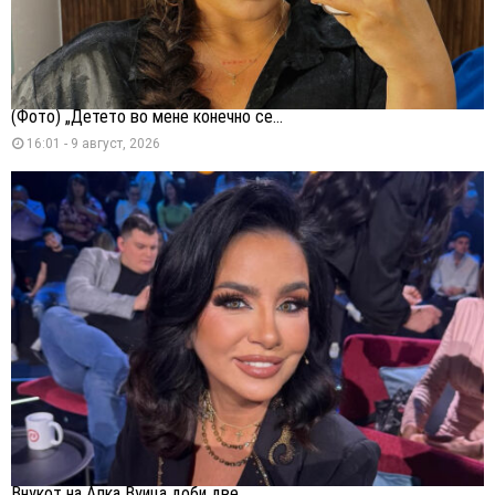
(Фото) „Детето во мене конечно се...
16:01 - 9 август, 2026
Внукот на Алка Вуица доби две...