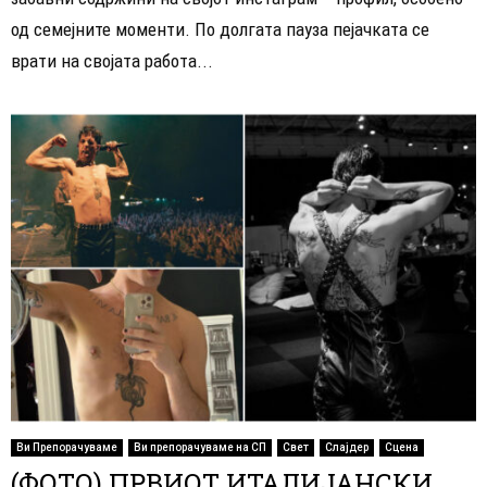
од семејните моменти. По долгата пауза пејачката се
врати на својата работа...
Ви Препорачуваме
Ви препорачуваме на СП
Свет
Слајдер
Сцена
(ФОТО) ПРВИОТ ИТАЛИЈАНСКИ