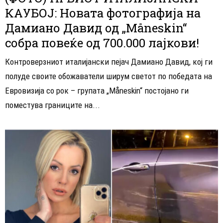
КАУБОЈ: Новата фотографија на
Дамиано Давид од „Måneskin“
собра повеќе од 700.000 лајкови!
Контроверзниот италијански пејач Дамиано Давид, кој ги
полуде своите обожаватели ширум светот по победата на
Евровизија со рок – групата „Måneskin“ постојано ги
поместува границите на...