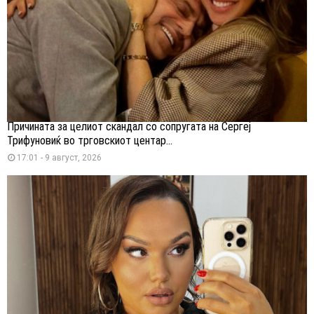
Причината за целиот скандал со сопругата на Сергеј
Трифуновиќ во трговскиот центар...
17:01 - 9 август, 2026