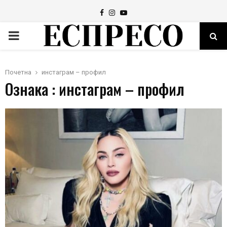
Facebook
Instagram
Youtube
PRIMARY
MENU
Почетна
инстаграм – профил
Ознака : инстаграм – профил