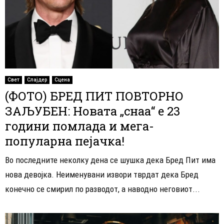
Свет
Слајдер
Сцена
(ФОТО) БРЕД ПИТ ПОВТОРНО
ЗАЉУБЕН: Новата „снаа“ е 23
години помлада и мега-
популарна пејачка!
Во последните неколку дена се шушка дека Бред Пит има
нова девојка. Неименувани извори тврдат дека Бред
конечно се смирил по разводот, а наводно неговиот...