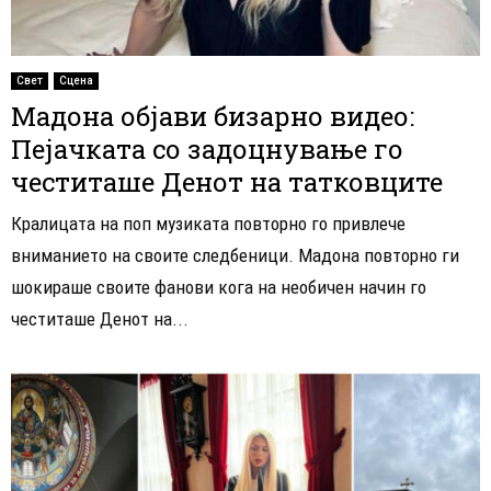
Свет
Сцена
Мадона објави бизарно видео:
Пејачката со задоцнување го
честиташе Денот на татковците
Кралицата на поп музиката повторно го привлече
вниманието на своите следбеници. Мадона повторно ги
шокираше своите фанови кога на необичен начин го
честиташе Денот на...