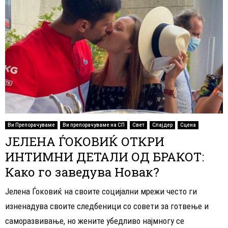
Ви Препорачуваме
Ви препорачуваме на СП
Свет
Слајдер
Сцена
ЈЕЛЕНА ЃОКОВИЌ ОТКРИ
ИНТИМНИ ДЕТАЛИ ОД БРАКОТ:
Како го заведува Новак?
Јелена Ѓоковиќ на своите социјални мрежи често ги
изненадува своите следбеници со совети за готвење и
саморазвивање, но жените убедливо најмногу се