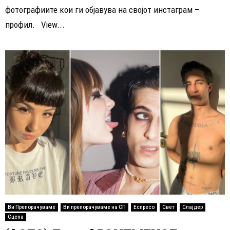
фотографиите кои ги објавува на својот инстаграм –
профил. View...
Ви Препорачуваме
Ви препорачуваме на СП
Еспресо
Свет
Слајдер
Сцена