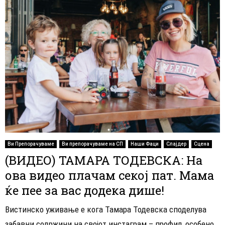
Ви Препорачуваме
Ви препорачуваме на СП
Наши Фаци
Слајдер
Сцена
(ВИДЕО) ТАМАРА ТОДЕВСКА: На
ова видео плачам секој пат. Мама
ќе пее за вас додека дише!
Вистинско уживање е кога Тамара Тодевска споделува
забавни содржини на својот инстаграм – профил, особено