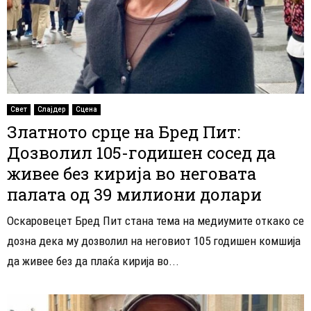
Свет
Слајдер
Сцена
Златното срце на Бред Пит:
Дозволил 105-годишен сосед да
живее без кирија во неговата
палата од 39 милиони долари
Оскаровецет Бред Пит стана тема на медиумите откако се
дозна дека му дозволил на неговиот 105 годишен комшија
да живее без да плаќа кирија во...