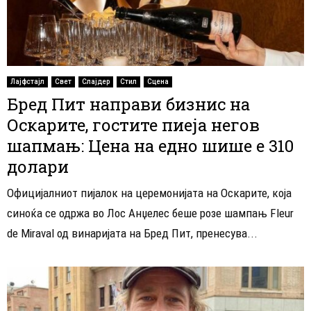
Лајфстајл
Свет
Слајдер
Стил
Сцена
Бред Пит направи бизнис на
Оскарите, гостите пиеја негов
шапмањ: Цена на едно шише е 310
долари
Официјалниот пијалок на церемонијата на Оскарите, која
синоќа се одржа во Лос Анџелес беше розе шампањ Fleur
de Miraval од винаријата на Бред Пит, пренесува...