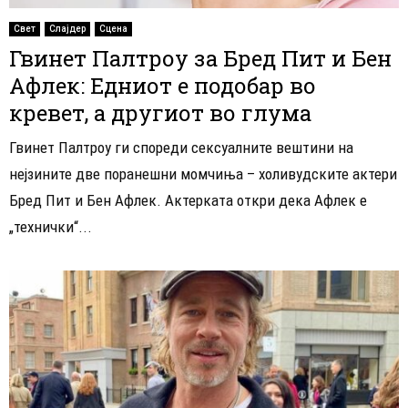
Свет
Слајдер
Сцена
Гвинет Палтроу за Бред Пит и Бен
Афлек: Едниот е подобар во
кревет, а другиот во глума
Гвинет Палтроу ги спореди сексуалните вештини на
нејзините две поранешни момчиња – холивудските актери
Бред Пит и Бен Афлек. Актерката откри дека Афлек е
„технички“...