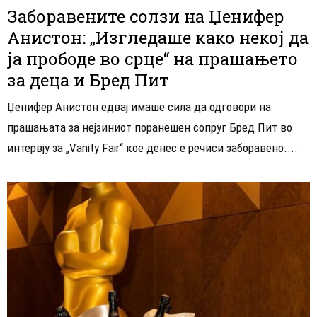
Заборавените солзи на Џенифер
Анистон: „Изгледаше како некој да
ја прободе во срце“ на прашањето
за деца и Бред Пит
Џенифер Анистон едвај имаше сила да одговори на
прашањата за нејзиниот поранешен сопруг Бред Пит во
интервју за „Vanity Fair“ кое денес е речиси заборавено....