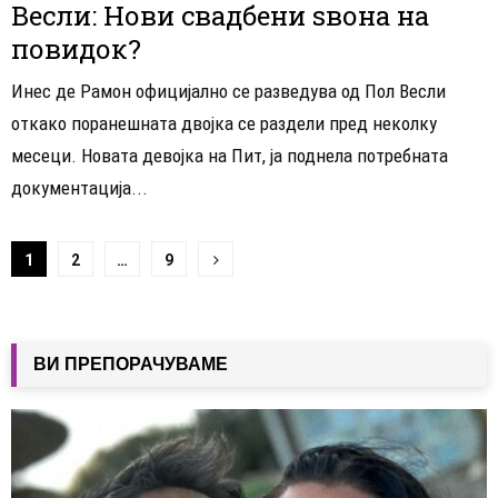
Весли: Нови свадбени ѕвона на
повидок?
Инес де Рамон официјално се разведува од Пол Весли
откако поранешната двојка се раздели пред неколку
месеци. Новата девојка на Пит, ја поднела потребната
документација...
Навигација
1
2
…
9
на
написи
ВИ ПРЕПОРАЧУВАМЕ