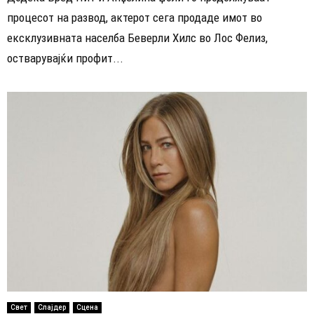
процесот на развод, актерот сега продаде имот во
ексклузивната населба Беверли Хилс во Лос Фелиз,
остварувајќи профит...
Свет
Слајдер
Сцена