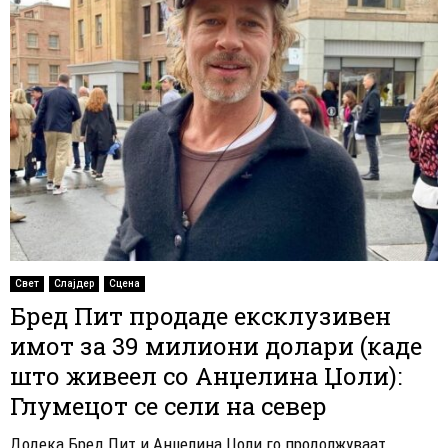
Свет
Слајдер
Сцена
Бред Пит продаде ексклузивен
имот за 39 милиони долари (каде
што живеел со Анџелина Џоли):
Глумецот се сели на север
Додека Бред Пит и Анџелина Џоли го продолжуваат