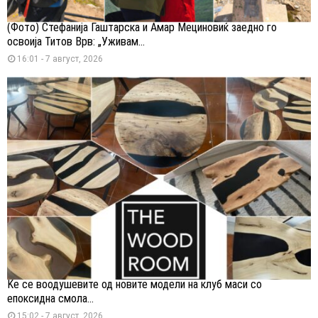
(Фото) Стефанија Гаштарска и Амар Мециновиќ заедно го
освоија Титов Врв: „Уживам...
16:01 - 7 август, 2026
Ќе се воодушевите од новите модели на клуб маси со
епоксидна смола...
15:02 - 7 август, 2026