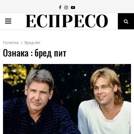
Facebook
Instagram
Youtube
PRIMARY
MENU
Почетна
бред пит
Ознака : бред пит