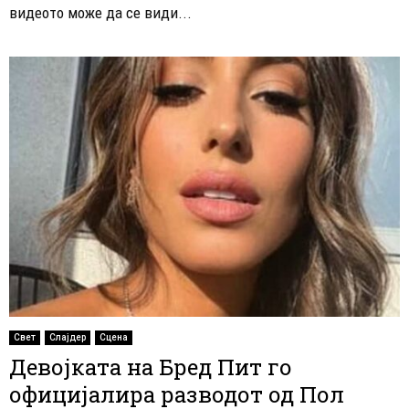
видеото може да се види...
Свет
Слајдер
Сцена
Девојката на Бред Пит го
официјалира разводот од Пол