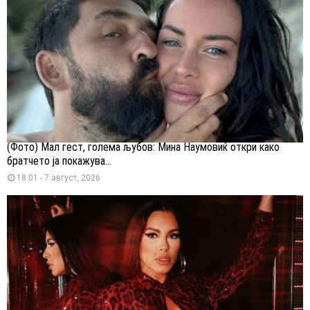
(Фото) Мал гест, голема љубов: Мина Наумовиќ откри како
братчето ја покажува...
18:01 - 7 август, 2026