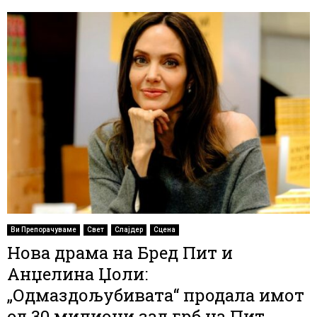
Ви Препорачуваме
Свет
Слајдер
Сцена
Нова драма на Бред Пит и
Анџелина Џоли:
„Одмаздољубивата“ продала имот
од 30 милиони зад грб на Пит