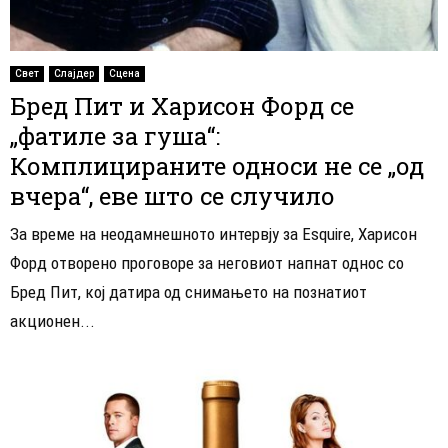
Свет
Слајдер
Сцена
Бред Пит и Харисон Форд се
„фатиле за гуша“:
Комплицираните односи не се „од
вчера“, еве што се случило
За време на неодамнешното интервју за Esquire, Харисон
Форд отворено проговоре за неговиот напнат однос со
Бред Пит, кој датира од снимањето на познатиот
акционен...