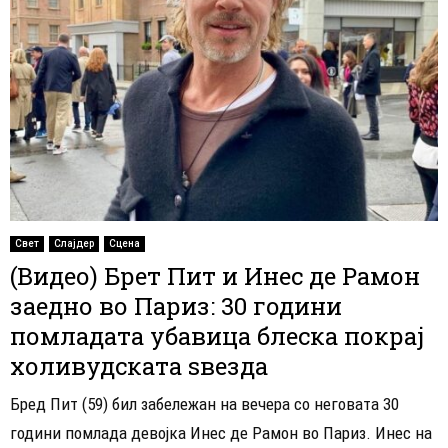
Свет
Слајдер
Сцена
(Видео) Брет Пит и Инес де Рамон
заедно во Париз: 30 години
помладата убавица блеска покрај
холивудската ѕвезда
Бред Пит (59) бил забележан на вечера со неговата 30
години помлада девојка Инес де Рамон во Париз. Инес на