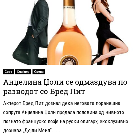
Свет
Слајдер
Сцена
Анџелина Џоли се одмаздува по
разводот со Бред Пит
Актерот Бред Пит дознал дека неговата поранешна
сопруга Анџелина Џоли продала половина од нивното
познато француско лозје на руски олигарх, ексклузивно
дознава „Дејли Меил“. ...