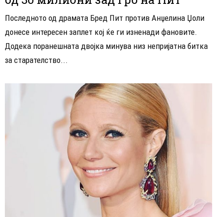
Последното од драмата Бред Пит против Анџелина Џоли
донесе интересен заплет кој ќе ги изненади фановите.
Додека поранешната двојка минува низ непријатна битка
за старателство...