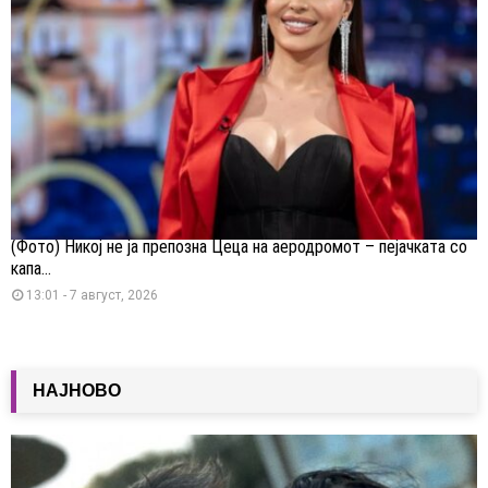
(Фото) Никој не ја препозна Цеца на аеродромот – пејачката со
капа...
13:01 - 7 август, 2026
НАЈНОВО