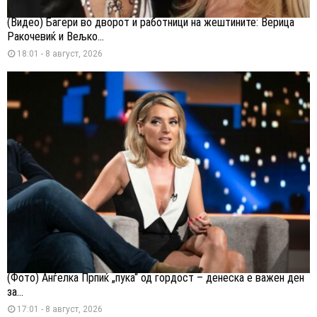
(Видео) Багери во дворот и работници на жештините: Верица
Ракочевиќ и Вељко...
18:01 - 8 август, 2026
(Фото) Анѓелка Прпиќ „пука“ од гордост – денеска е важен ден
за...
17:01 - 8 август, 2026