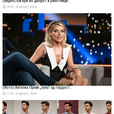
(Видео) Багери во дворот и работници...
18:01 - 8 август, 2026
(Фото) Анѓелка Прпиќ „пука“ од гордост...
17:01 - 8 август, 2026