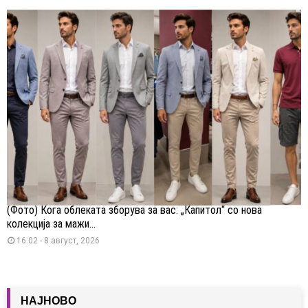
(Фото) Кога облеката зборува за вас: „Капитол“ со нова
колекција за мажи...
16:02 - 8 август, 2026
НАЈНОВО