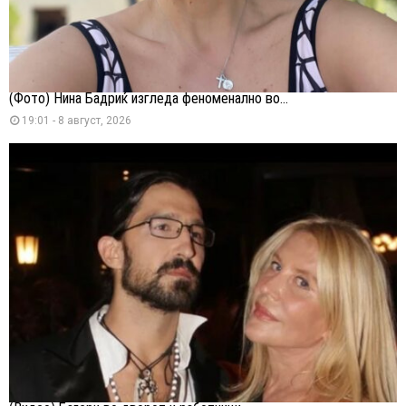
(Фото) Нина Бадриќ изгледа феноменално во...
19:01 - 8 август, 2026