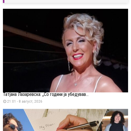
Татјана Лазаревска: „Со години ја убедував...
21:01 - 8 август, 2026