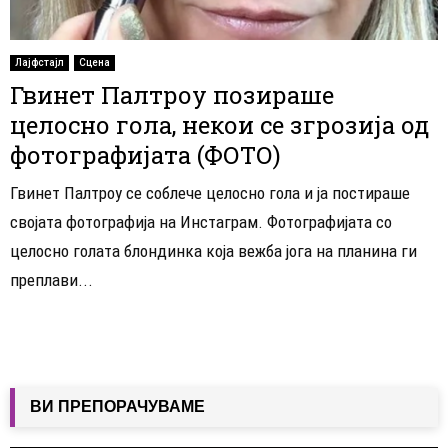
Лајфстајл
Сцена
Гвинет Палтроу позираше
целосно гола, некои се згрозија од
фотографијата (ФОТО)
Гвинет Палтроу се соблече целосно гола и ја постираше
својата фотографија на Инстаграм. Фотографијата со
целосно голата блондинка која вежба јога на планина ги
преплави...
ВИ ПРЕПОРАЧУВАМЕ