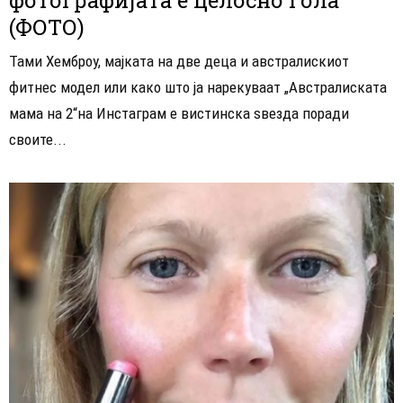
(ФОТО)
Тами Хемброу, мајката на две деца и австралискиот
фитнес модел или како што ја нарекуваат „Австралиската
мама на 2“на Инстаграм е вистинска ѕвезда поради
своите...