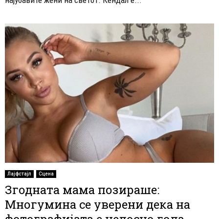
Лајфстајл
Сцена
Згодната мама позираше:
Многумина се уверени дека на
фотографијата е целосно гола