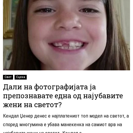
Свет
Сцена
Дали на фотографијата ја
препознавате една од најубавите
жени на светот?
Кендал Џенер денес е најплатениот топ модел на светот, а
според многумина е убава манекенка на самиот врв на
најубавите жени на светот. Кендал е...