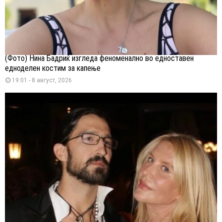
(Фото) Нина Бадриќ изгледа феноменално во едноставен
едноделен костим за капење
19:01 - 8 август, 2026