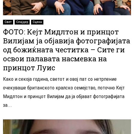
Свет
Слајдер
Сцена
ФОТО: Кејт Мидлтон и принцот
Вилијам ја објавија фотографијата
од божиќната честитка – Сите ги
освои палавата насмевка на
принцот Луис
Како и секоја година, светот и овој пат со нетрпение
очекуваше британското кралско семејство, поточно Кејт
Мидлтон и принцот Вилијам да ја објават фотографијата
за...