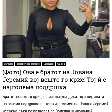
Балкан
Ви Препорачуваме
Слајдер
Сцена
(Фото) Ова е братот на Јована
Јеремиќ кој вешто го крие: Тој ѝ е
најголема поддршка
Братот вешто го крие, но истакнува дека тој е нејзината
најголема поддршка во тешките моменти. Јована Јеремиќ
истакна дека по разводот со Воислав Милошевиќ,