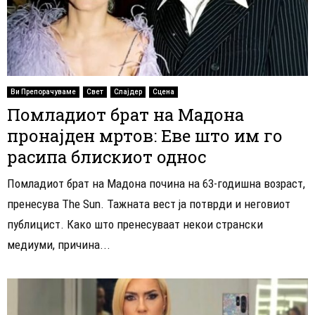
Ви Препорачуваме
Свет
Слајдер
Сцена
Помладиот брат на Мадона
пронајден мртов: Еве што им го
расипа блискиот однос
Помладиот брат на Мадона почина на 63-годишна возраст,
пренесува The Sun. Тажната вест ја потврди и неговиот
публицист. Како што пренесуваат некои странски
медиуми, причина...