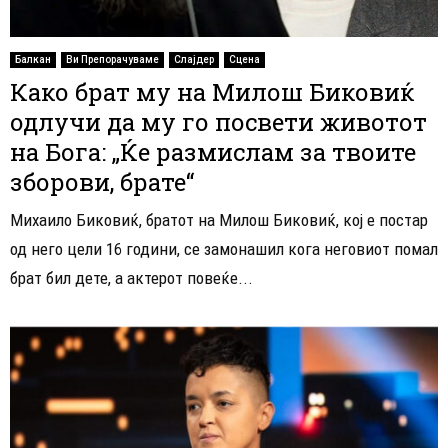
Балкан
Ви Препорачуваме
Слајдер
Сцена
Како брат му на Милош Биковиќ
одлучи да му го посвети животот
на Бога: „Ќе размислам за твоите
зборови, брате“
Михаило Биковиќ, братот на Милош Биковиќ, кој е постар
од него цели 16 години, се замонашил кога неговиот помал
брат бил дете, а актерот повеќе...