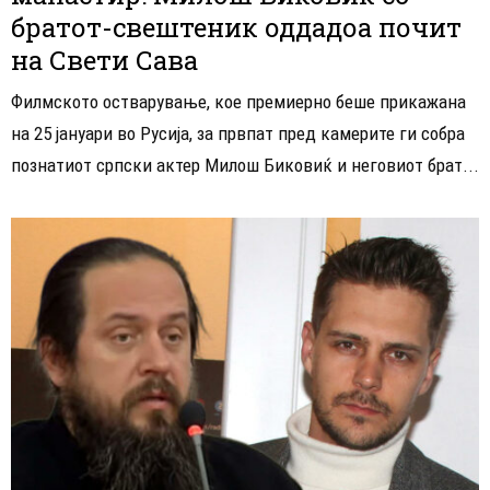
братот-свештеник оддадоа почит
на Свети Сава
Филмското остварување, кое премиерно беше прикажана
на 25 јануари во Русија, за првпат пред камерите ги собра
познатиот српски актер Милош Биковиќ и неговиот брат...