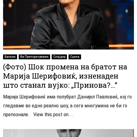
Балкан
Ви Препорачуваме
Слајдер
Сцена
(Фото) Шок промена на братот на
Марија Шерифовиќ, изненаден
што станал вујко: „Принова?…“
Марија Шерифовиќ има полубрат Данијел Павловиќ, кој го
гледавме во едно реално шоу, а сега многумина не би го
препознале. View this post on...