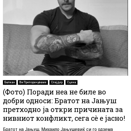
Балкан
Ви Препорачуваме
Слајдер
Сцена
(Фото) Поради неа не биле во
добри односи: Братот на Јањуш
претходно ја откри причината за
нивниот конфликт, сега сè е јасно!
Братот на Јањуш, Михаило Јањушевиќ си го одзема