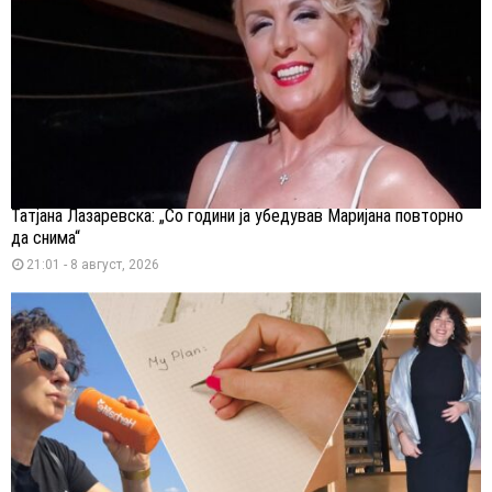
Татјана Лазаревска: „Со години ја убедував Маријана повторно
да снима“
21:01 - 8 август, 2026