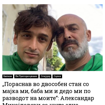
Балкан
Ви Препорачуваме
Слајдер
Сцена
„Пораснав во двособен стан со
мајка ми, баба ми и дедо ми по
разводот на моите“: Александар
Михајловски со уште една