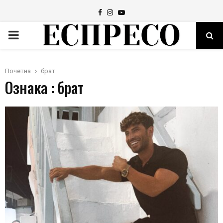
Facebook
Instagram
Youtube
PRIMARY
MENU
Почетна
брат
Ознака : брат