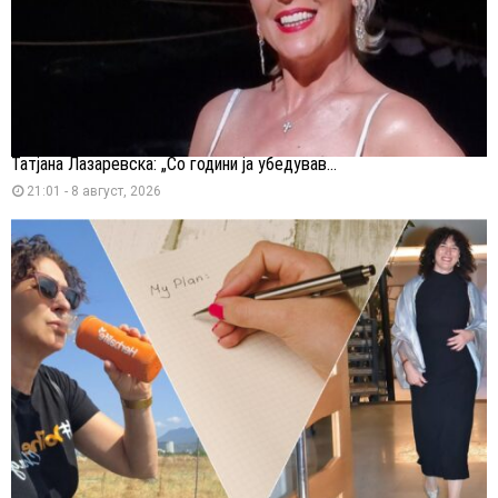
Татјана Лазаревска: „Со години ја убедував...
21:01 - 8 август, 2026