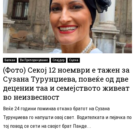
Балкан
Ви Препорачуваме
Слајдер
Сцена
(Фото) Секој 12 ноември е тажен за
Сузана Турунџиева, повеќе од две
децении таа и семејството живеат
во неизвесност
Веќе 24 години поминаа откако братот на Сузана
Турунџиева го напушти овој свет. Водителката и пејачка по
тој повод се сети на својот брат Панде...