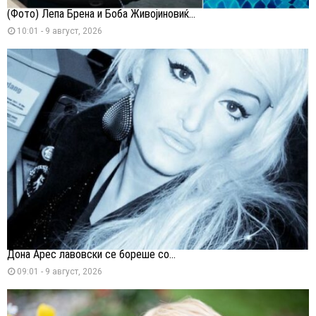
(Фото) Лепа Брена и Боба Живојиновиќ...
10:01 - 9 август, 2026
Дона Арес лавовски се бореше со...
09:01 - 9 август, 2026