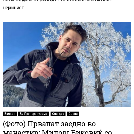
нејзиниот...
Балкан
Ви Препорачуваме
Слајдер
Сцена
(Фото) Првапат заедно во
манастир: Милош Биковиќ со