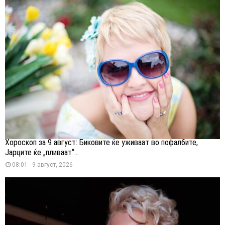
Хороскоп за 9 август: Биковите ќе уживаат во пофалбите,
Јарците ќе „пливаат“...
08:01 - 9 август, 2026