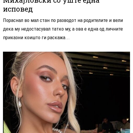
исповед
Пораснал во мал стан по разводот на родителите и вели
дека му недостасувал татко му, а ова е една од личните
приказни коишто ги раскажа...