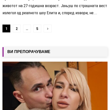
животот на 27-годишна возраст. Јањуш по страшната вест
излегол од реалното шоу Елита и, според извори, не...
Навигација
1
2
…
5
на
написи
ВИ ПРЕПОРАЧУВАМЕ