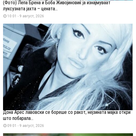
(Фото) Лепа Брена и Боба Живојиновиќ ја изнајмуваат
луксузната јахта – цената...
10:01 - 9 август, 2026
Дона Арес лавовски се бореше со ракот, нејзината мајка откри
што побарала...
09:01 - 9 август, 2026