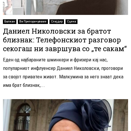
Балкан
Ви Препорачуваме
Слајдер
Сцена
Даниел Николовски за братот
близнак: Телефонскиот разговор
секогаш ни завршува со „те сакам“
Еден од најбараните шминкери и фризери кај нас,
популарниот инфлуенсер Даниел Николовски, проговори
за својот приватен живот. Малкумина за него знаат дека
има брат близнак,...