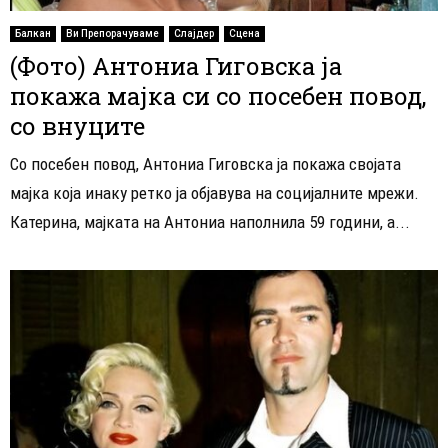
Балкан
Ви Препорачуваме
Слајдер
Сцена
(Фото) Антониа Гиговска ја
покажа мајка си со посебен повод,
со внуците
Со посебен повод, Антониа Гиговска ја покажа својата
мајка која инаку ретко ја објавува на социјалните мрежи.
Катерина, мајката на Антониа наполнила 59 години, а...