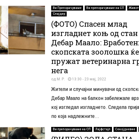
Ви Препорачуваме
Ви препорачуваме на СП
Живот
Слајдер
(ФОТО) Спасен млад
изгладнет коњ од стан
Дебар Маало: Вработен
скопската зоолошка ќ
пружат ветеринарна г
нега
од
М. Р.
13:30 - 23 мај, 2022
Жители и случајни минувачи од скопск
Дебар Маало на балкон забележале вр
кој изгледал изгладнето. Следела приј
по која надлежните...
Ви препорачуваме на СП
Лајфстајл
Секојдневие