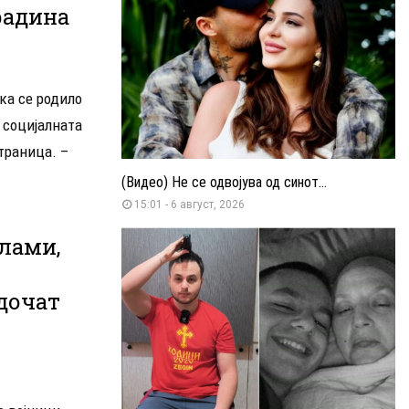
радина
ка се родило
а социјалната
траница. –
(Видео) Не се одвојува од синот...
15:01 - 6 август, 2026
 лами,
дочат