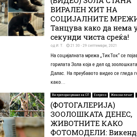
(ВИДЕО) ЗОЛА СТАНА
ВИРАЛЕН ХИТ НА
СОЦИЈАЛНИТЕ МРЕЖИ
Танцува како да нема у
секунди чиста среќа!
од
И. Т.
21:30 - 29 септември, 2021
На социјалната мрежа „ТикТок“ се поја
горилата Зола која е дел од зоолошкат
Далас. На преубавото видео се гледа 
како...
Ви препорачуваме на СП
Еспресо
Женски печат
(ФОТОГАЛЕРИЈА)
ЗООЛОШКАТА ДЕНЕС,
ЖИВОТНИТЕ КАКО
ФОТОМОДЕЛИ: Викенд