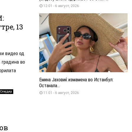
12:01 - 6 август, 2026
:
тре, 13
ви видео од
а градина во
горилата
Емина Јаховиќ измамена во Истанбул:
Останала...
Слајдер
11:01 - 6 август, 2026
ов