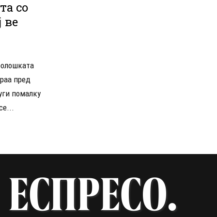
та со
 ве
оолошката
раа пред
уги помалку
е...