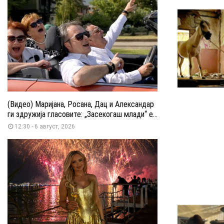
(Видео) Маријана, Росана, Дац и Александар
ги здружија гласовите: „Засекогаш млади“ е...
12:30 - 6 август, 2026