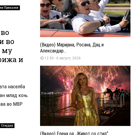
ни Приказни
 во
и во
(Видео) Маријана, Росана, Дац и
е му
Александар...
рижа и
12:30 - 6 август, 2026
ата населба
зан млад коњ
ава во МВР
Слајдер
(Видео) Елена од „Живот со стил“...