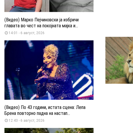
(Видео) Марко Пејчиновски ја избричи
главата во чест на покојната мајка и...
14:01 - 6 август, 2026
(Видео) По 43 години, истата сцена: Лепа
Брена повторно падна на настап...
12:43 - 6 август, 2026