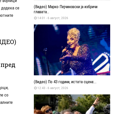
е војници
(Видео) Марко Пејчиновски ја избричи
 додека се
главата...
вотните
14:01 - 6 август, 2026
ИДЕО)
 пред
(Видео) По 43 години, истата сцена:...
доци,
12:43 - 6 август, 2026
ле со
јалните