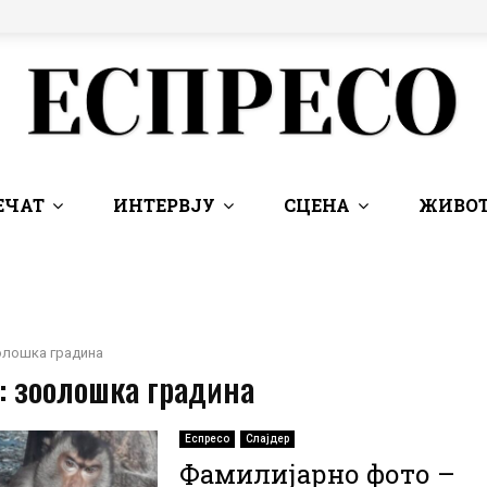
ЕЧАТ
ИНТЕРВЈУ
СЦЕНА
ЖИВОТ
олошка градина
: зоолошка градина
Еспресо
Слајдер
Фамилијарно фото –