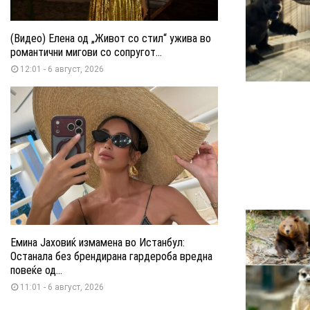
(Видео) Елена од „Живот со стил“ ужива во
романтични мигови со сопругот...
12:01 - 6 август, 2026
Емина Јаховиќ измамена во Истанбул:
Останала без брендирана гардероба вредна
повеќе од...
11:01 - 6 август, 2026