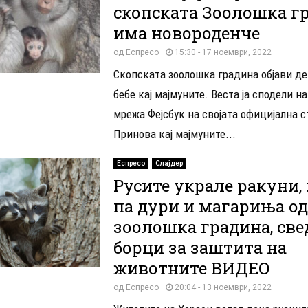
скопската Зоолошка г
има новороденче
од
Еспресо
15:30 - 17 ноември, 2022
Скопската зоолошка градина објави де
бебе кај мајмуните. Веста ја сподели н
мрежа Фејсбук на својата официјална с
Принова кај мајмуните...
Еспресо
Слајдер
Русите украле ракуни,
па дури и магариња од
зоолошка градина, све
борци за заштита на
животните ВИДЕО
од
Еспресо
20:04 - 13 ноември, 2022