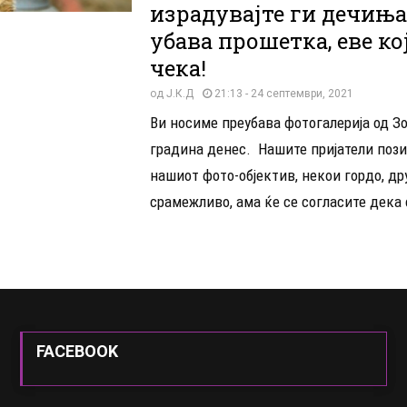
израдувајте ги дечиња
убава прошетка, еве кој
чека!
од
Ј.К.Д
21:13 - 24 септември, 2021
Ви носиме преубава фотогалерија од З
градина денес. Нашите пријатели пози
нашиот фото-објектив, некои гордо, др
срамежливо, ама ќе се согласите дека с
FACEBOOK