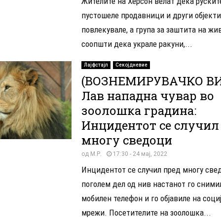
Жителите на Херсон велат дека рускит
пустошеле продавници и други објекти
повлекувале, а група за заштита на жи
соопшти дека украле ракуни,...
Лајфстајл
Секојдневие
(ВОЗНЕМИРУВАЧКО В
Лав нападна чувар во
зоолошка градина:
Инцидентот се случил
многу сведоци
од
М.Р.
17:30 - 24 мај, 2022
Инцидентот се случил пред многу све
поголем дел од нив настанот го сними
мобилен телефон и го објавиле на соци
мрежи. Посетителите на зоолошка...