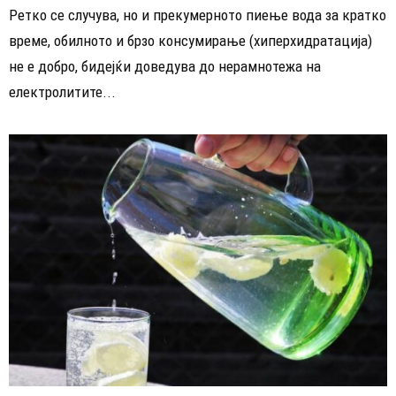
Ретко се случува, но и прекумерното пиење вода за кратко
време, обилното и брзо консумирање (хиперхидратација)
не е добро, бидејќи доведува до нерамнотежа на
електролитите...