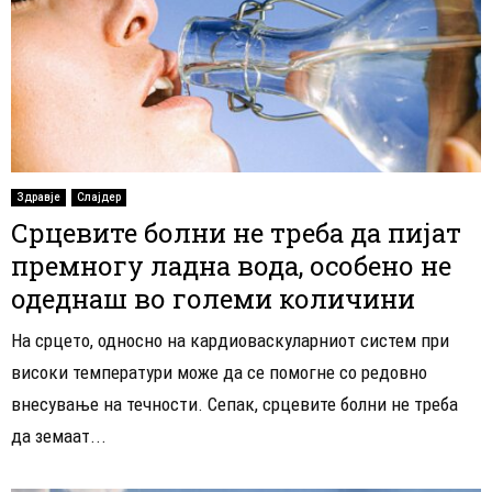
Здравје
Слајдер
Срцевите болни не треба да пијат
премногу ладна вода, особено не
одеднаш во големи количини
На срцето, односно на кардиоваскуларниот систем при
високи температури може да се помогне со редовно
внесување на течности. Сепак, срцевите болни не треба
да земаат...