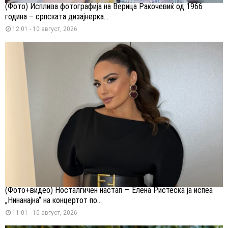
(Фото) Исплива фотографија на Верица Ракочевиќ од 1966
година – српската дизајнерка...
12:01 - 10 август, 2026
(Фото+видео) Носталгичен настап — Елена Ристеска ја испеа
„Нинанајна“ на концертот по...
11:01 - 10 август, 2026