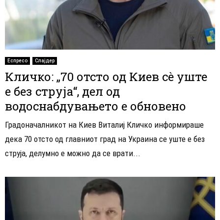
Еспресо
Слајдер
Кличко: „70 отсто од Киев сè уште
е без струја“, дел од
водоснабдувањето е обновено
Градоначалникот на Киев Виталиј Кличко информираше
дека 70 отсто од главниот град на Украина се уште е без
струја, делумно е можно да се врати...