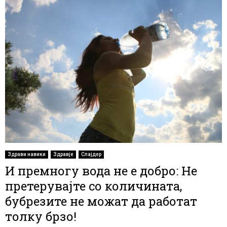
Здрави навики
Здравје
Слајдер
И премногу вода не е добро: Не
претерувајте со количината,
бубрезите не можат да работат
толку брзо!