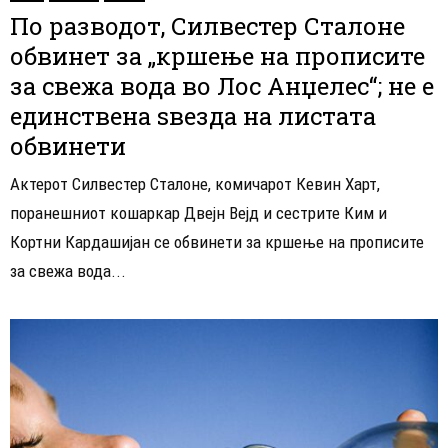
По разводот, Силвестер Сталоне
обвинет за „кршење на прописите
за свежа вода во Лос Анџелес“; не е
единствена ѕвезда на листата
обвинети
Актерот Силвестер Сталоне, комичарот Кевин Харт,
поранешниот кошаркар Двејн Вејд и сестрите Ким и
Кортни Кардашијан се обвинети за кршење на прописите
за свежа вода...