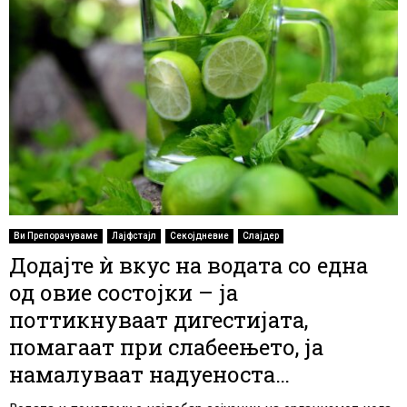
Ви Препорачуваме
Лајфстајл
Секојдневие
Слајдер
Додајте ѝ вкус на водата со една
од овие состојки – ја
поттикнуваат дигестијата,
помагаат при слабеењето, ја
намалуваат надуеноста…