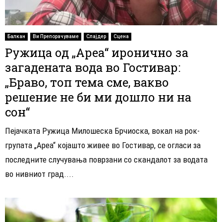
Балкан
Ви Препорачуваме
Слајдер
Сцена
Ружица од „Ареа“ иронично за
загадената вода во Гостивар:
„Браво, топ тема сме, вакво
решение не би ми дошло ни на
сон“
Пејачката Ружица Милошеска Брчиоска, вокал на рок-
групата „Ареа“ којашто живее во Гостивар, се огласи за
последните случувања поврзани со скандалот за водата
во нивниот град....