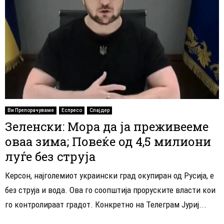
Ви Препорачуваме
Еспресо
Слајдер
Зеленски: Мора да ја преживееме
оваа зима; Повеќе од 4,5 милиони
луѓе без струја
Керсон, најголемиот украински град окупиран од Русија, е
без струја и вода. Ова го соопштија проруските власти кои
го контролираат градот. Конкретно на Телеграм Јуриј...