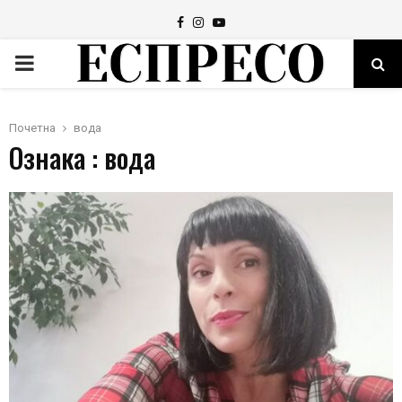
Facebook
Instagram
Youtube
PRIMARY
MENU
Почетна
вода
Ознака : вода