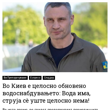
Ви Препорачуваме
Еспресо
Слајдер
Во Киев е целосно обновенo
водоснабдувањето: Вода има,
струја сè уште целосно нема!
Во исто време, во градот продолжуваат периодичните