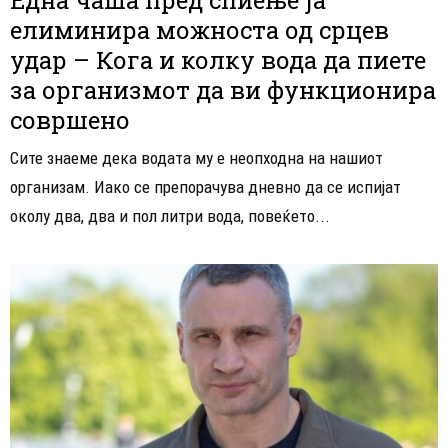
елиминира можноста од срцев
удар – Кога и колку вода да пиете
за организмот да ви функционира
совршено
Сите знаеме дека водата му е неопходна на нашиот
организам. Иако се препорачува дневно да се испијат
околу два, два и пол литри вода, повеќето...