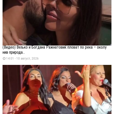
(Видео) Вељко и Богдана Ражнатовиќ пловат по река – околу
нив природа...
14:01 - 10 август, 2026