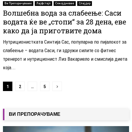
Ви Препорачуваме
Лајфстајл
Секојдневие
Слајдер
Волшебна вода за слабеење: Саси
водата ќе ве „стопи“ за 28 дена, еве
како да ја приготвите дома
Нутриционистката Синтија Сас, популарна по пијалокот за
слабеење – водата Саси, ги здружи силите со фитнес
тренерот и нутриционист Лиз Вакариело и смислија диета
која...
Навигација
1
2
…
5
на
написи
ВИ ПРЕПОРАЧУВАМЕ