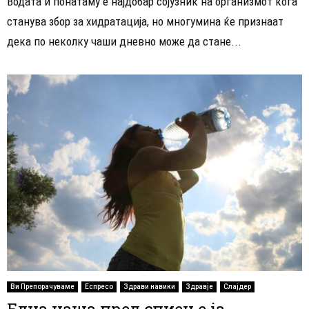
Водата и понатаму е најдобар сојузник на организмот кога
станува збор за хидратација, но многумина ќе признаат
дека по неколку чаши дневно може да стане...
Ви Препорачуваме
Еспресо
Здрави навики
Здравје
Слајдер
Една чаша пред спиење ја