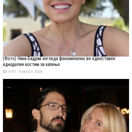
(Фото) Нина Бадриќ изгледа феноменално во едноставен
едноделен костим за капење
19:01 - 8 август, 2026