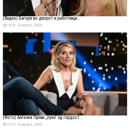
(Видео) Багери во дворот и работници...
18:01 - 8 август, 2026
(Фото) Анѓелка Прпиќ „пука“ од гордост...
17:01 - 8 август, 2026