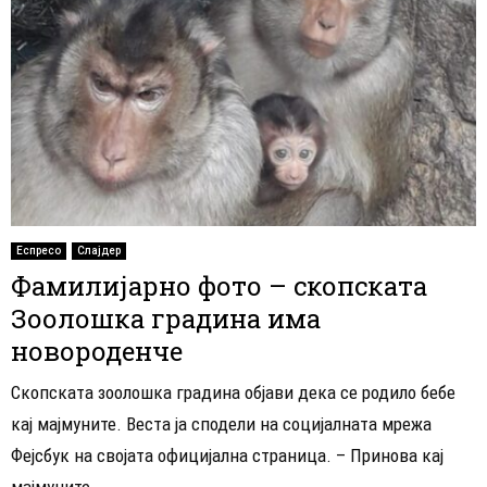
Еспресо
Слајдер
Фамилијарно фото – скопската
Зоолошка градина има
новороденче
Скопската зоолошка градина објави дека се родило бебе
кај мајмуните. Веста ја сподели на социјалната мрежа
Фејсбук на својата официјална страница. – Принова кај
мајмуните...