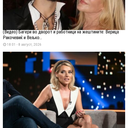
(Видео) Багери во дворот и работници на жештините: Верица
Ракочевиќ и Вељко...
18:01 - 8 август, 2026