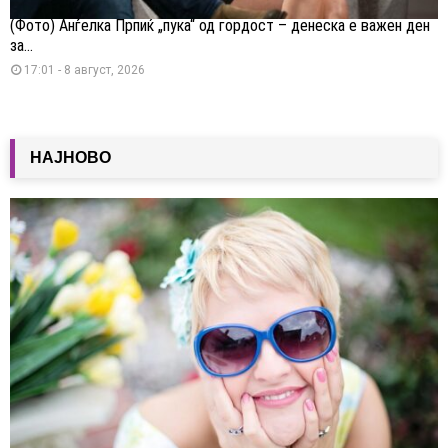
(Фото) Анѓелка Прпиќ „пука“ од гордост – денеска е важен ден
за...
17:01 - 8 август, 2026
НАЈНОВО