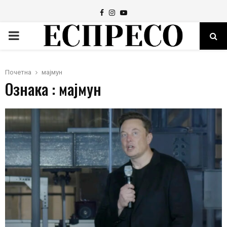
Facebook
Instagram
Youtube
PRIMARY
MENU
Почетна
мајмун
Ознака : мајмун