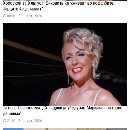
Хороскоп за 9 август: Биковите ќе уживаат во пофалбите,
Јарците ќе „пливаат“...
08:01 - 9 август, 2026
Татјана Лазаревска: „Со години ја убедував Маријана повторно
да снима“
21:01 - 8 август, 2026