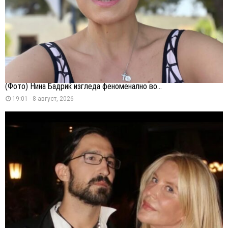
(Фото) Нина Бадриќ изгледа феноменално во...
19:01 - 8 август, 2026