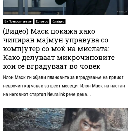
Ви Препорачуваме
Еспресо
Слајдер
(Видео) Маск покажа како
чипиран мајмун управува со
компјутер со моќ на мислата:
Како делуваат микрочиповите
кои се вградуваат во човек
Илон Маск ги објави плановите за вградување на првиот
неврочип кај човек за шест месеци. Илон Маск на настан
на неговиот стартап Neuralink рече дека...