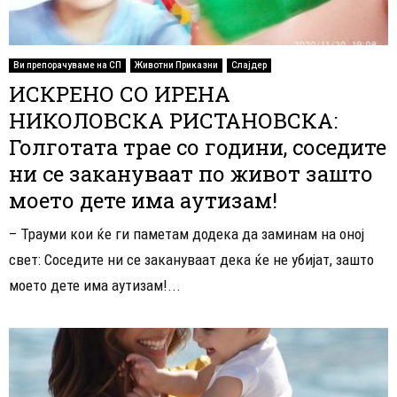
Ви препорачуваме на СП
Животни Приказни
Слајдер
ИСКРЕНО СО ИРЕНА
НИКОЛОВСКА РИСТАНОВСКА:
Голготата трае со години, соседите
ни се закануваат по живот зашто
моето дете има аутизам!
– Трауми кои ќе ги паметам додека да заминам на оној
свет: Соседите ни се закануваат дека ќе не убијат, зашто
моето дете има аутизам!...