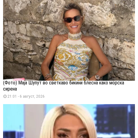
(Фото) Маја Шупут во светкаво бикини блесна како морска
сирена
21:01 - 6 август, 2026