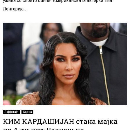
ужива со своето синче! Американската актерка Ева
Лонгорија...
Лајфстајл
Сцена
КИМ КАРДАШИЈАН стана мајка
по 4-ти пат: Веднаш по