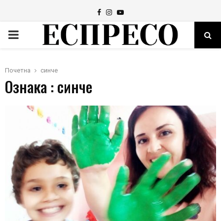
Facebook
Instagram
Youtube
PRIMARY
MENU
Почетна
синче
Ознака : синче