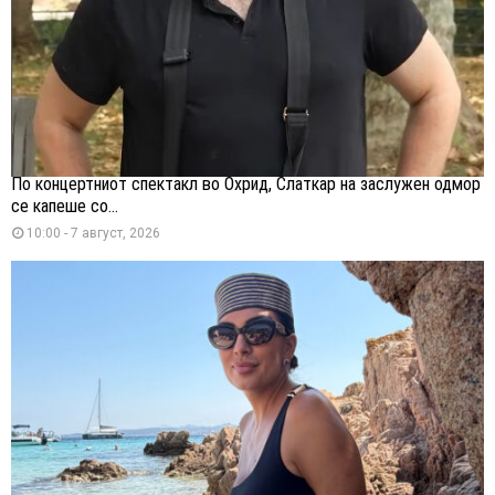
По концертниот спектакл во Охрид, Слаткар на заслужен одмор
се капеше со...
10:00 - 7 август, 2026