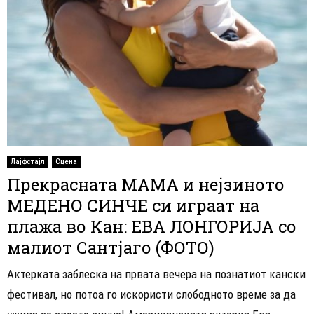
Лајфстајл
Сцена
Прекрасната МАМА и нејзиното
МЕДЕНО СИНЧЕ си играат на
плажа во Кан: ЕВА ЛОНГОРИЈА со
малиот Сантјаго (ФОТО)
Актерката заблеска на првата вечера на познатиот кански
фестивал, но потоа го искористи слободното време за да