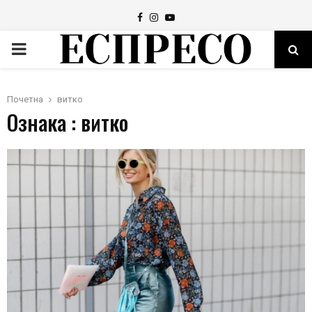
Facebook
Instagram
Youtube
PRIMARY
MENU
Почетна
витко
Ознака : витко