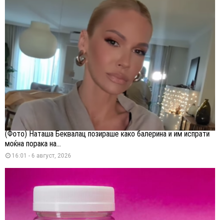
(Фото) Наташа Беквалац позираше како балерина и им испрати
моќна порака на...
16:01 - 6 август, 2026