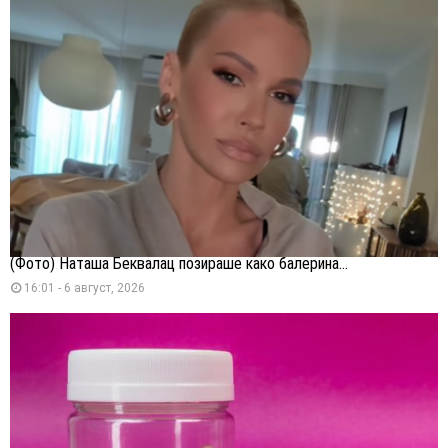
(Фото) Наташа Беквалац позираше како балерина...
16:01 - 6 август, 2026