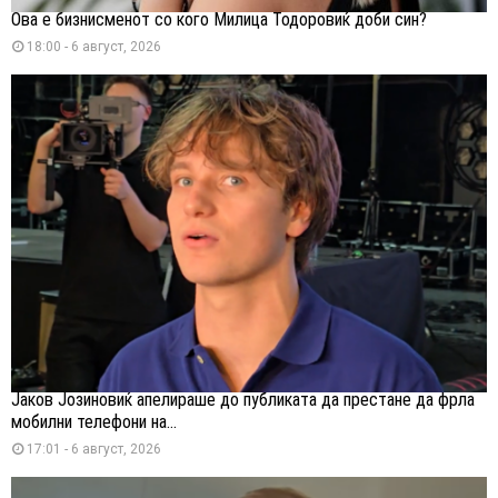
Ова е бизнисменот со кого Милица Тодоровиќ доби син?
18:00 - 6 август, 2026
Јаков Јозиновиќ апелираше до публиката да престане да фрла
мобилни телефони на...
17:01 - 6 август, 2026