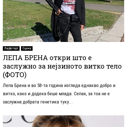
Лајфстајл
Сцена
ЛЕПА БРЕНА откри што е
заслужно за нејзиното витко тело
(ФОТО)
Лепа Брена и во 58-та година изгледа еднакво добро и
витко, како и додека беше млада. Сепак, за тоа не е
заслужна добрата генетика туку...