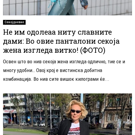
Секојдневие
Не им одолеаа ниту славните
дами: Во овие панталони секоја
жена изгледа витко! (ФОТО)
Освен што во нив секоја жена изгледа одлично, тие се и
многу удобни… Овој крој е вистинска добитна
комбинација. Во нив сите вишок килограми ќе...