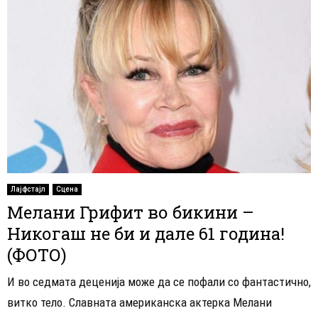
Лајфстајл
Сцена
Мелани Грифит во бикини –
Никогаш не би и дале 61 година!
(ФОТО)
И во седмата деценија може да се пофали со фантастично,
витко тело. Славната американска актерка Мелани