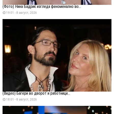
(Фото) Нина Бадриќ изгледа феноменално во...
19:01 - 8 август, 2026
(Видео) Багери во дворот и работници...
18:01 - 8 август, 2026