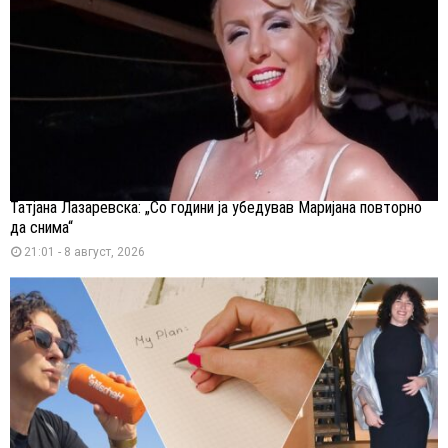
Татјана Лазаревска: „Со години ја убедував Маријана повторно
да снима“
21:01 - 8 август, 2026