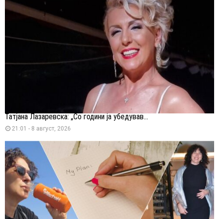
Татјана Лазаревска: „Со години ја убедував...
21:01 - 8 август, 2026