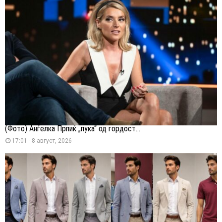
(Фото) Анѓелка Прпиќ „пука“ од гордост...
17:01 - 8 август, 2026