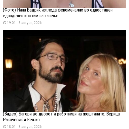
(Фото) Нина Бадриќ изгледа феноменално во едноставен
едноделен костим за капење
19:01 - 8 август, 2026
(Видео) Багери во дворот и работници на жештините: Верица
Ракочевиќ и Вељко...
18:01 - 8 август, 2026