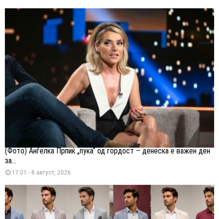
(Фото) Анѓелка Прпиќ „пука“ од гордост – денеска е важен ден
за...
17:01 - 8 август, 2026