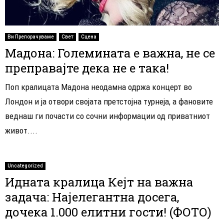
Ви Препорачуваме
Свет
Сцена
Мадона: Големината е важна, не се
преправајте дека не е така!
Поп кралицата Мадона неодамна одржа концерт во
Лондон и ја отвори својата претстојна турнеја, а фановите
веднаш ги почасти со сочни информации од приватниот
живот....
Uncategorized
Идната кралица Кејт на важна
задача: Најелегантна досега,
дочека 1.000 елитни гости! (ФОТО)