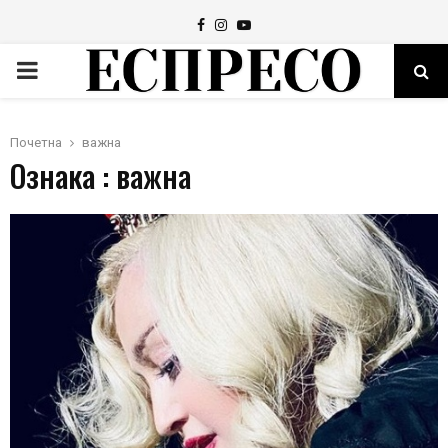
Facebook
Instagram
Youtube
PRIMARY
MENU
Почетна
важна
Ознака : важна