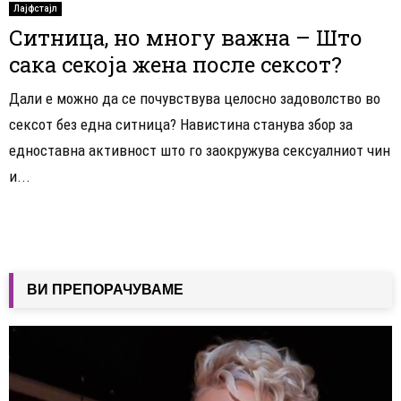
Лајфстајл
Ситница, но многу важна – Што
сака секоја жена после сексот?
Дали е можно да се почувствува целосно задоволство во
сексот без една ситница? Навистина станува збор за
едноставна активност што го заокружува сексуалниот чин
и...
ВИ ПРЕПОРАЧУВАМЕ