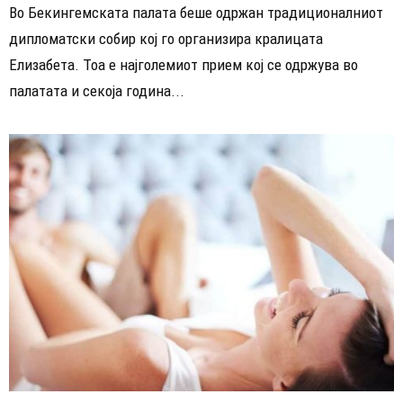
Во Бекингемската палата беше одржан традиционалниот
дипломатски собир кој го организира кралицата
Елизабета. Тоа е најголемиот прием кој се одржува во
палатата и секоја година...