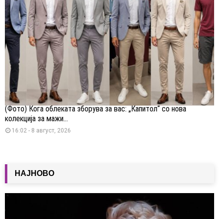
(Фото) Кога облеката зборува за вас: „Капитол“ со нова
колекција за мажи...
16:02 - 8 август, 2026
НАЈНОВО