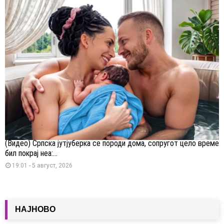
(Видео) Српска јутјуберка се породи дома, сопругот цело време
бил покрај неа:...
19:01 - 5 август, 2026
НАЈНОВО