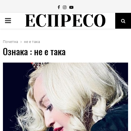
Facebook
Instagram
Youtube
PRIMARY
MENU
Почетна
не е така
Ознака : не е така