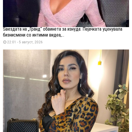
Ѕвездата на „Гранд“ обвинета за изнуда: Пејачката уценувала
бизнисмени со интимни видеа,...
22:01 - 5 август, 2026