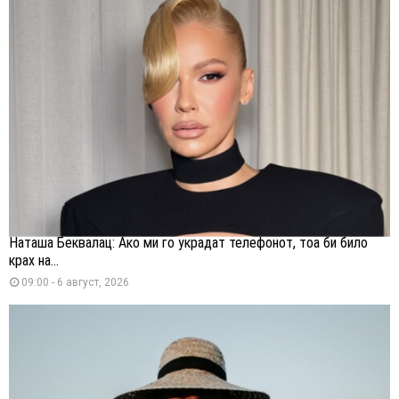
Наташа Беквалац: Ако ми го украдат телефонот, тоа би било
крах на...
09:00 - 6 август, 2026