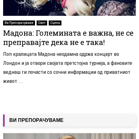
Ви Препорачуваме
Свет
Сцена
Мадона: Големината е важна, не се
преправајте дека не е така!
Поп кралицата Мадона неодамна одржа концерт во
Лондон и ја отвори својата претстојна турнеја, а фановите
веднаш ги почасти со сочни информации од приватниот
живот....
ВИ ПРЕПОРАЧУВАМЕ