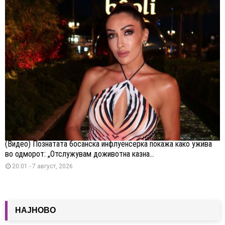
(Видео) Познатата босанска инфлуенсерка покажа како ужива
во одморот: „Отслужувам доживотна казна...
20:01 - 7 август, 2026
НАЈНОВО