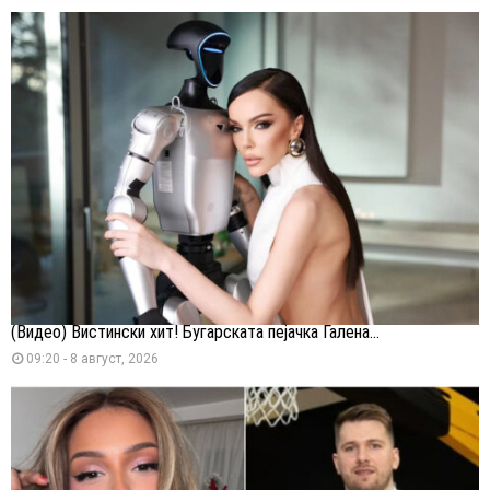
(Видео) Вистински хит! Бугарската пејачка Галена...
09:20 - 8 август, 2026