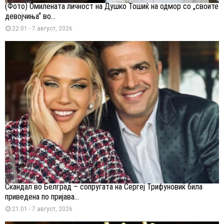
(Фото) Омилената личност на Душко Тошиќ на одмор со „своите
девојчиња“ во...
22:01 - 7 август, 2026
Скандал во Белград – сопругата на Сергеј Трифуновиќ била
приведена по пријава...
21:01 - 7 август, 2026