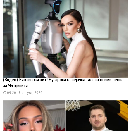
(Видео) Вистински хит! Бугарската пејачка Галена сними песна
за Чатџипити
09:20 - 8 август, 2026