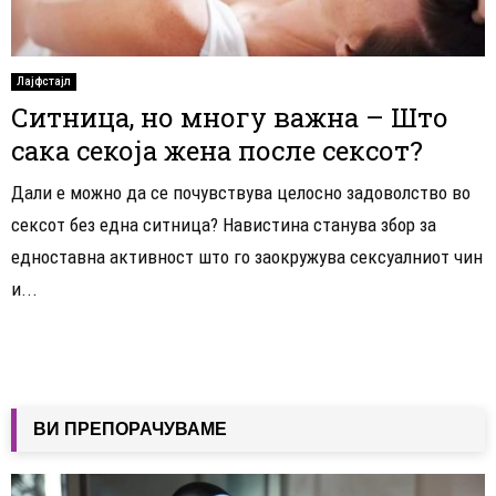
Лајфстајл
Ситница, но многу важна – Што
сака секоја жена после сексот?
Дали е можно да се почувствува целосно задоволство во
сексот без една ситница? Навистина станува збор за
едноставна активност што го заокружува сексуалниот чин
и...
ВИ ПРЕПОРАЧУВАМЕ