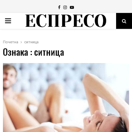
Facebook
Instagram
Youtube
PRIMARY
MENU
Почетна
ситница
Ознака : ситница