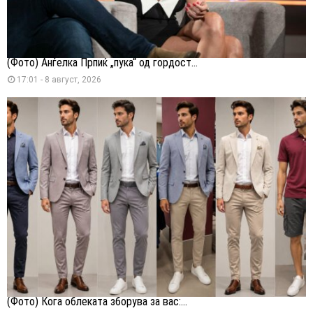
(Фото) Анѓелка Прпиќ „пука“ од гордост...
17:01 - 8 август, 2026
(Фото) Кога облеката зборува за вас:...