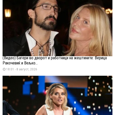
(Видео) Багери во дворот и работници на жештините: Верица
Ракочевиќ и Вељко...
18:01 - 8 август, 2026