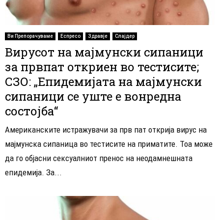
Ви Препорачуваме
Еспресо
Здравје
Слајдер
Вирусот на мајмунски сипаници
за првпат откриен во тестисите;
СЗО: „Епидемијата на мајмунски
сипаници се уште е вонредна
состојба“
Американските истражувачи за прв пат открија вирус на
мајмунска сипаница во тестисите на приматите. Тоа може
да го објасни сексуалниот пренос на неодамнешната
епидемија. За...