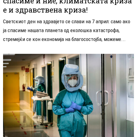
спасиме и ние, климатската криза
е и здравствена криза!
Светскиот ден на здравјето се слави на 7 април: само ако
ја спасиме нашата планета од еколошка катастрофа,
стремејќи се кон економија на благосостојба, можеме...