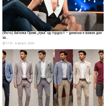
(Фото) Анѓелка Прпиќ „пука“ од гордост – денеска е важен ден
за...
17:01 - 8 август, 2026