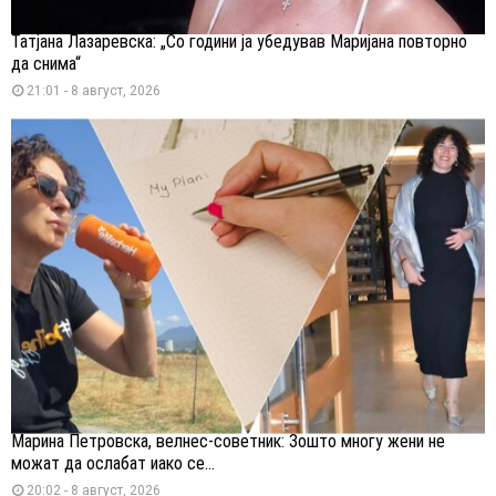
Татјана Лазаревска: „Со години ја убедував Маријана повторно
да снима“
21:01 - 8 август, 2026
Марина Петровска, велнес-советник: Зошто многу жени не
можат да ослабат иако се...
20:02 - 8 август, 2026