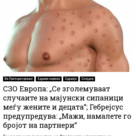
Ви Препорачуваме
Здрави навики
Здравје
Слајдер
СЗО Европа: „Се зголемуваат
случаите на мајунски сипаници
меѓу жените и децата“; Гебрејсус
предупредува: „Мажи, намалете го
бројот на партнери“