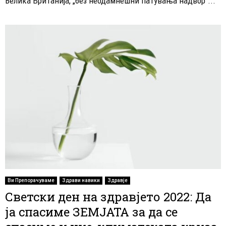
Велика Британија, „без неодамнешни патувања надвор“...
Ви Препорачуваме
Здрави навики
Здравје
Светски ден на здравјето 2022: Да
ја спасиме ЗЕМЈАТА за да се