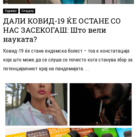
Здравје
Слајдер
ДАЛИ КОВИД-19 ЌЕ ОСТАНЕ СО
НАС ЗАСЕКОГАШ: Што вели
науката?
Ковид-19 ќе стане ендемска болест – тоа е констатација
која што може да се слуша се почесто кога станува збор за
потенцијалниот крај на пандемијата....