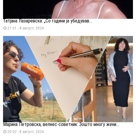
Татјана Лазаревска: „Со години ја убедував...
21:01 - 8 август, 2026
Марина Петровска, велнес-советник: Зошто многу жени...
20:02 - 8 август, 2026