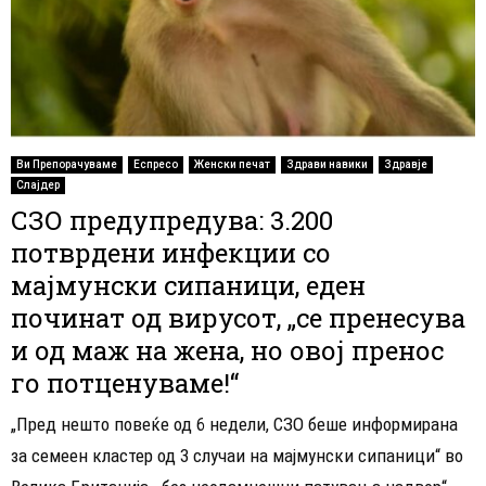
Ви Препорачуваме
Еспресо
Женски печат
Здрави навики
Здравје
Слајдер
СЗО предупредува: 3.200
потврдени инфекции со
мајмунски сипаници, еден
починат од вирусот, „се пренесува
и од маж на жена, но овој пренос
го потценуваме!“
„Пред нешто повеќе од 6 недели, СЗО беше информирана
за семеен кластер од 3 случаи на мајмунски сипаници“ во