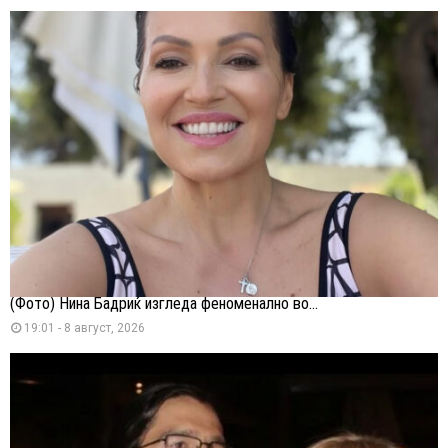
(Фото) Нина Бадриќ изгледа феноменално во...
19:01 - 8 август, 2026