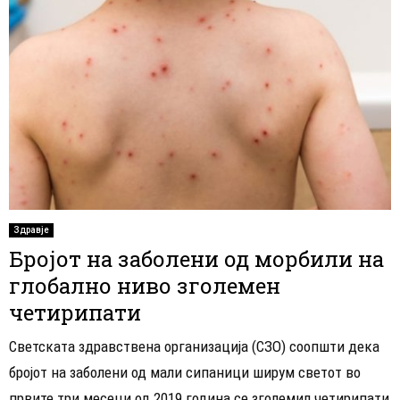
Здравје
Бројот на заболени од морбили на
глобално ниво зголемен
четирипати
Светската здравствена организација (СЗО) соопшти дека
бројот на заболени од мали сипаници ширум светот во
првите три месеци од 2019 година се зголемил четирипати