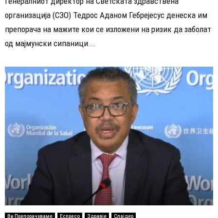
Генералниот директор на Светската здравствена
организација (СЗО) Тедрос Аданом Гебрејесус денеска им
препорача на мажите кои се изложени на ризик да заболат
од мајмунски сипаници...
Ви Препорачуваме
Еспресо
Здравје
Слајдер