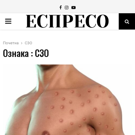
Facebook
Instagram
Youtube
PRIMARY
MENU
Почетна
СЗО
Ознака : СЗО