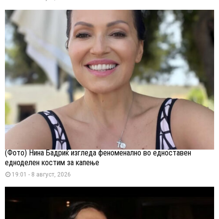
(Фото) Нина Бадриќ изгледа феноменално во едноставен
едноделен костим за капење
19:01 - 8 август, 2026