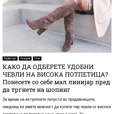
Лајфстајл
Слајдер
Стил
КАКО ДА ОДБЕРЕТЕ УДОБНИ
ЧЕВЛИ НА ВИСОКА ПОТПЕТИЦА?
Понесете со себе мал линијар пред
да тргнете на шопинг
За време на актуелните попусти во продавниците,
наеднаш ќе имате можност да купите пар чевли со високи
потпетици по поволна цена, иако е зима. За...