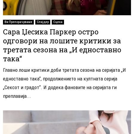
Ви Препорачуваме
Слајдер
Сцена
Сара Џесика Паркер остро
одговори на лошите критики за
третата сезона на „И едноставно
така“
Главно лоши критики доби третата сезона на серијата „И
едноставно така“, продолжението на култната серија
„Сексот и градот“. И додека фановите на серијата ги
преплавија...