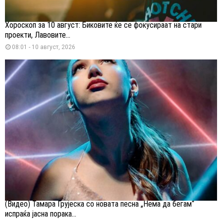
Хороскоп за 10 август: Биковите ќе се фокусираат на стари
проекти, Лавовите...
08:01 - 10 август, 2026
(Видео) Тамара Грујеска со новата песна „Нема да бегам“
испраќа јасна порака...