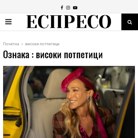
Facebook
Instagram
Youtube
PRIMARY
MENU
Почетна
високи потпетици
Ознака : високи потпетици