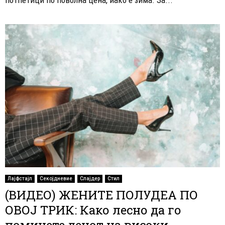
Лајфстајл
Секојдневие
Слајдер
Стил
(ВИДЕО) ЖЕНИТЕ ПОЛУДЕА ПО
ОВОЈ ТРИК: Како лесно да го
поминете денот на високи