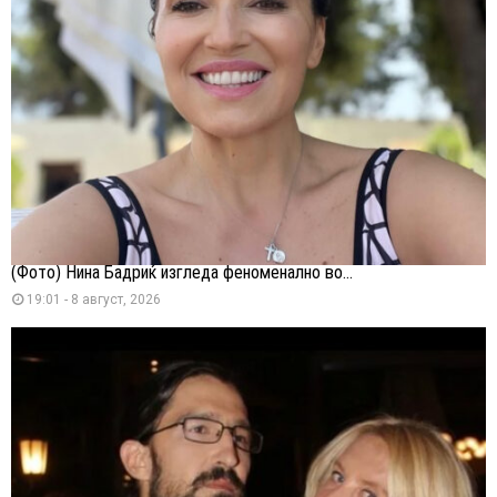
(Фото) Нина Бадриќ изгледа феноменално во...
19:01 - 8 август, 2026