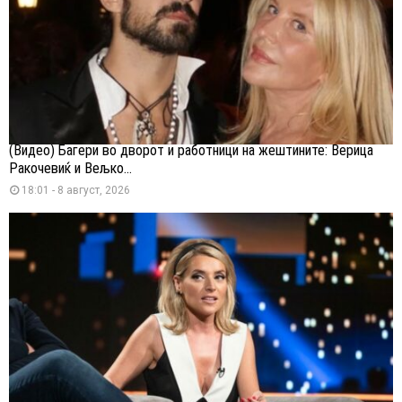
(Видео) Багери во дворот и работници на жештините: Верица
Ракочевиќ и Вељко...
18:01 - 8 август, 2026