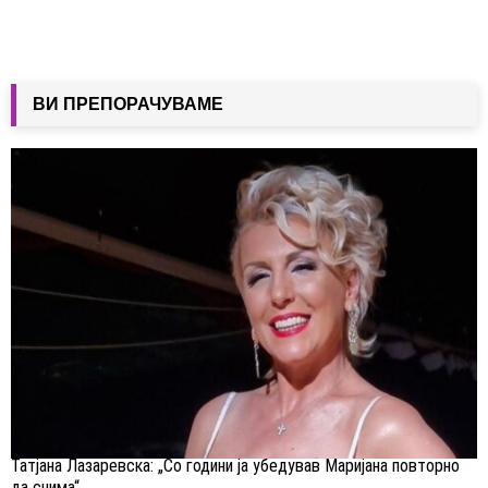
ВИ ПРЕПОРАЧУВАМЕ
Татјана Лазаревска: „Со години ја убедував Маријана повторно
да снима“