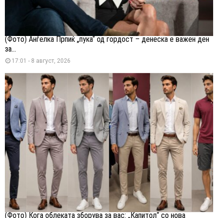
(Фото) Анѓелка Прпиќ „пука“ од гордост – денеска е важен ден
за...
17:01 - 8 август, 2026
(Фото) Кога облеката зборува за вас: „Капитол“ со нова