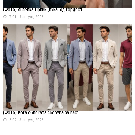
(Фото) Анѓелка Прпиќ „пука“ од гордост...
17:01 - 8 август, 2026
(Фото) Кога облеката зборува за вас:...
16:02 - 8 август, 2026