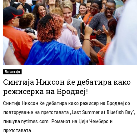
Лајфстајл
Синтија Никсон ќе дебатира како
режисерка на Бродвеј!
Синтија Никсон ќе дебатира како режисер на Бродвеј со
повторување на претставата „Last Summer at Bluefish Bay“,
пишува nytimes.com. Романот на Џејн Чемберс и
претставата...