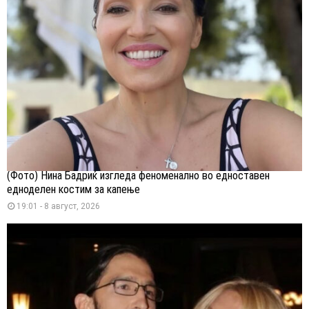
(Фото) Нина Бадриќ изгледа феноменално во едноставен
едноделен костим за капење
19:01 - 8 август, 2026