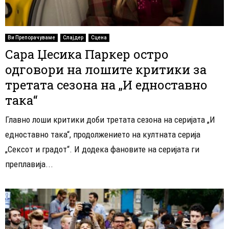
Ви Препорачуваме
Слајдер
Сцена
Сара Џесика Паркер остро
одговори на лошите критики за
третата сезона на „И едноставно
така“
Главно лоши критики доби третата сезона на серијата „И
едноставно така“, продолжението на култната серија
„Сексот и градот“. И додека фановите на серијата ги
преплавија...