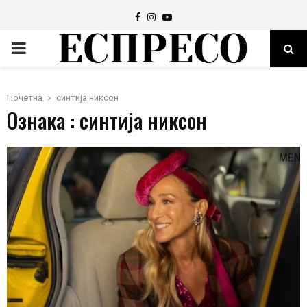
Facebook
Instagram
Youtube
PRIMARY
MENU
Почетна
синтија никсон
Ознака : синтија никсон