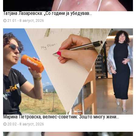
Татјана Лазаревска: „Со години ја убедував...
21:01 - 8 август, 2026
Марина Петровска, велнес-советник: Зошто многу жени...
20:02 - 8 август, 2026