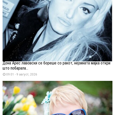
Дона Арес лавовски се бореше со ракот, нејзината мајка откри
што побарала...
09:01 - 9 август, 2026