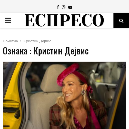
Facebook
Instagram
Youtube
PRIMARY
MENU
Почетна
Кристин Дејвис
Ознака : Кристин Дејвис