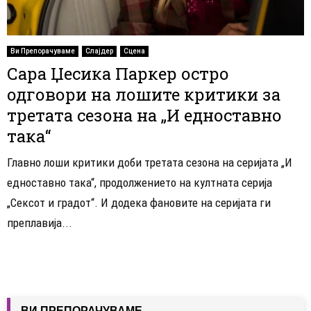
Ви Препорачуваме
Слајдер
Сцена
Сара Џесика Паркер остро
одговори на лошите критики за
третата сезона на „И едноставно
така“
Главно лоши критики доби третата сезона на серијата „И
едноставно така“, продолжението на култната серија
„Сексот и градот“. И додека фановите на серијата ги
преплавија...
ВИ ПРЕПОРАЧУВАМЕ