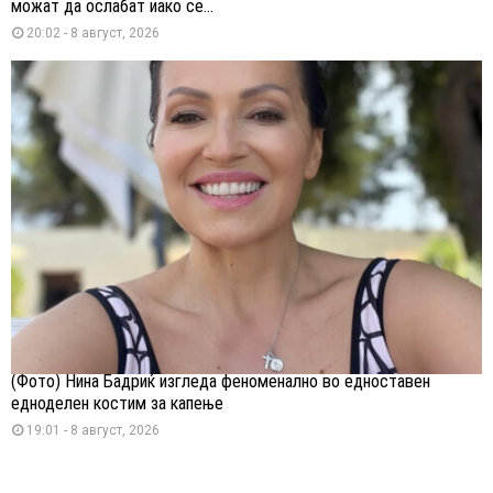
можат да ослабат иако се...
20:02 - 8 август, 2026
(Фото) Нина Бадриќ изгледа феноменално во едноставен
едноделен костим за капење
19:01 - 8 август, 2026