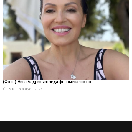
(Фото) Нина Бадриќ изгледа феноменално во...
19:01 - 8 август, 2026