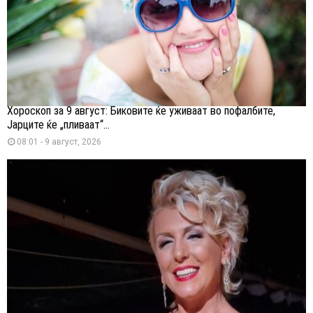
Хороскоп за 9 август: Биковите ќе уживаат во пофалбите,
Јарците ќе „пливаат“...
08:01 - 9 август, 2026