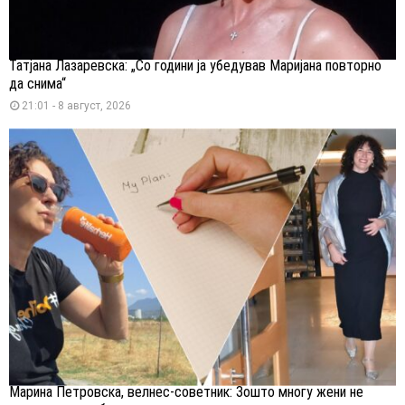
Татјана Лазаревска: „Со години ја убедував Маријана повторно
да снима“
21:01 - 8 август, 2026
Марина Петровска, велнес-советник: Зошто многу жени не