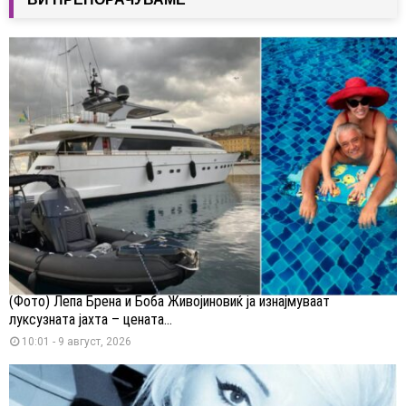
(Фото) Лепа Брена и Боба Живојиновиќ ја изнајмуваат
луксузната јахта – цената...
10:01 - 9 август, 2026