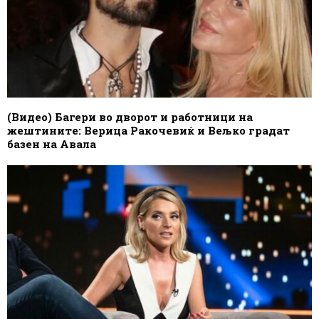
(Видео) Багери во дворот и работници на
жештините: Верица Ракочевиќ и Вељко градат
базен на Авала