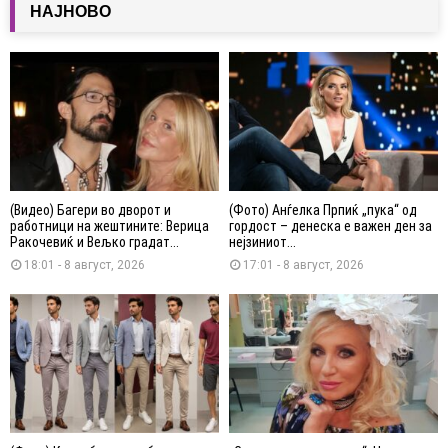
НАЈНОВО
(Видео) Багери во дворот и
(Фото) Анѓелка Прпиќ „пука“ од
работници на жештините: Верица
гордост – денеска е важен ден за
Ракочевиќ и Вељко градат...
нејзиниот...
18:01 - 8 август, 2026
17:01 - 8 август, 2026