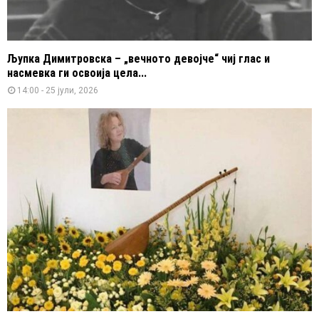
Љупка Димитровска – „вечното девојче“ чиј глас и
насмевка ги освоија цела...
14:00 - 25 јули, 2026