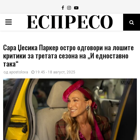
Facebook
Instagram
Youtube
PRIMARY
MENU
Сара Џесика Паркер остро одговори на лошите
критики за третата сезона на „И едноставно
така“
од
apostolova
19:45 - 18 август, 2025