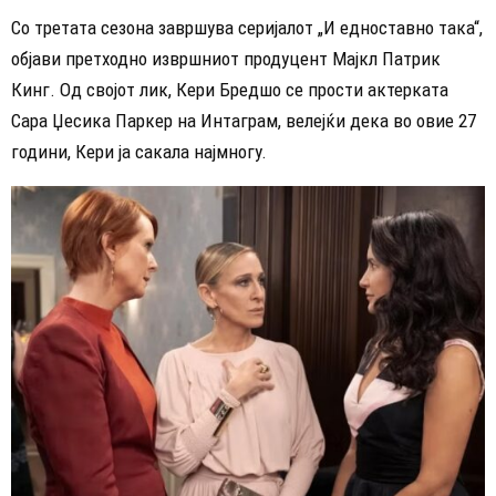
Со третата сезона завршува серијалот „И едноставно така“,
објави претходно извршниот продуцент Мајкл Патрик
Кинг. Од својот лик, Кери Бредшо се прости актерката
Сара Џесика Паркер на Интаграм, велејќи дека во овие 27
години, Кери ја сакала најмногу.