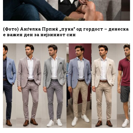
(Фото) Анѓелка Прпиќ „пука“ од гордост – денеска
е важен ден за нејзиниот син