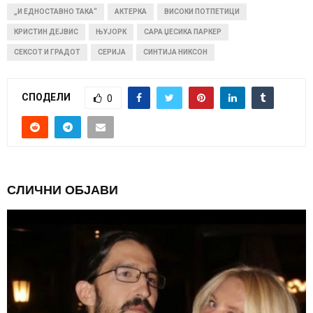
„И ЕДНОСТАВНО ТАКА“
АКТЕРКА
ВИСОКИ ПОТПЕТИЦИ
КРИСТИН ДЕЈВИС
ЊУЈОРК
САРА ЏЕСИКА ПАРКЕР
СЕКСОТ И ГРАДОТ
СЕРИЈА
СИНТИЈА НИКСОН
СПОДЕЛИ
0
СЛИЧНИ ОБЈАВИ