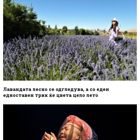
Лавандата лесно се одгледува, а со еден
едноставен трик ќе цвета цело лето