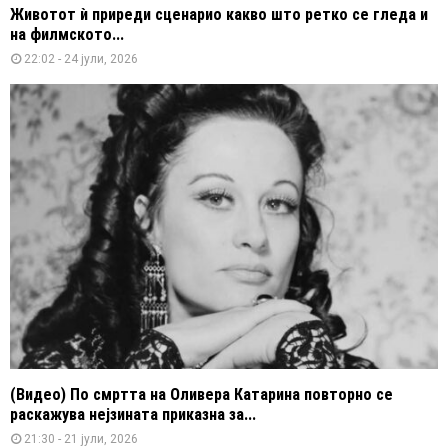
Животот ѝ приреди сценарио какво што ретко се гледа и
на филмското...
22:02 - 24 јули, 2026
(Видео) По смртта на Оливера Катарина повторно се
раскажува нејзината приказна за...
21:30 - 21 јули, 2026