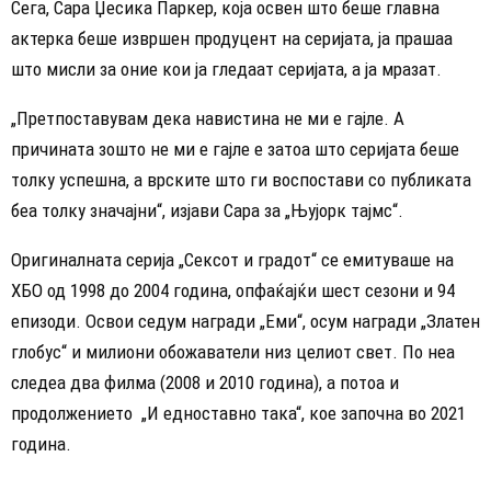
Сега, Сара Џесика Паркер, која освен што беше главна
актерка беше извршен продуцент на серијата, ја прашаа
што мисли за оние кои ја гледаат серијата, а ја мразат.
„Претпоставувам дека навистина не ми е гајле. А
причината зошто не ми е гајле е затоа што серијата беше
толку успешна, а врските што ги воспостави со публиката
беа толку значајни“, изјави Сара за „Њујорк тајмс“.
Оригиналната серија „Сексот и градот“ се емитуваше на
ХБО од 1998 до 2004 година, опфаќајќи шест сезони и 94
епизоди. Освои седум награди „Еми“, осум награди „Златен
глобус“ и милиони обожаватели низ целиот свет. По неа
следеа два филма (2008 и 2010 година), а потоа и
продолжението „И едноставно така“, кое започна во 2021
година.