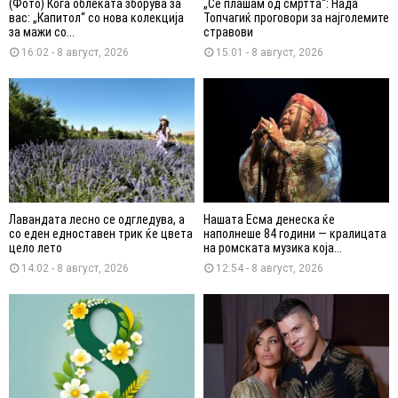
(Фото) Кога облеката зборува за
„Се плашам од смртта“: Нада
вас: „Капитол“ со нова колекција
Топчагиќ проговори за најголемите
за мажи со...
стравови
16:02 - 8 август, 2026
15:01 - 8 август, 2026
Лавандата лесно се одгледува, а
Нашата Есма денеска ќе
со еден едноставен трик ќе цвета
наполнеше 84 години — кралицата
цело лето
на ромската музика која...
14:02 - 8 август, 2026
12:54 - 8 август, 2026