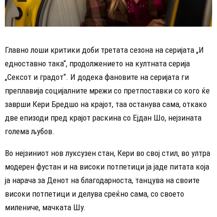
Главно лоши критики доби третата сезона на серијата „И
едноставно така“, продолжението на култната серија
„Сексот и градот“. И додека фановите на серијата ги
преплавија социјалните мрежи со претпоставки со кого ќе
заврши Кери Бредшо на крајот, таа останува сама, откако
две епизоди пред крајот раскина со Ејдан Шо, нејзината
голема љубов.
Во нејзиниот нов луксузен стан, Кери во свој стил, во ултра
модерен фустан и на високи потпетици ја јаде питата која
ја нарача за Денот на благодарноста, танцува на своите
високи потпетици и делува среќно сама, со своето
милениче, мачката Шу.