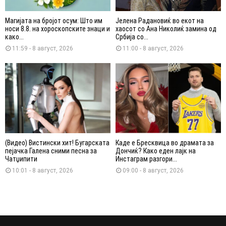
Магијата на бројот осум: Што им
Јелена Радановиќ во екот на
носи 8.8. на хороскопските знаци и
хаосот со Ана Николиќ замина од
како...
Србија со...
11:59 - 8 август, 2026
11:00 - 8 август, 2026
(Видео) Вистински хит! Бугарската
Каде е Бресквица во драмата за
пејачка Галена сними песна за
Дончиќ? Како еден лајк на
Чатџипити
Инстаграм разгори...
10:01 - 8 август, 2026
09:00 - 8 август, 2026