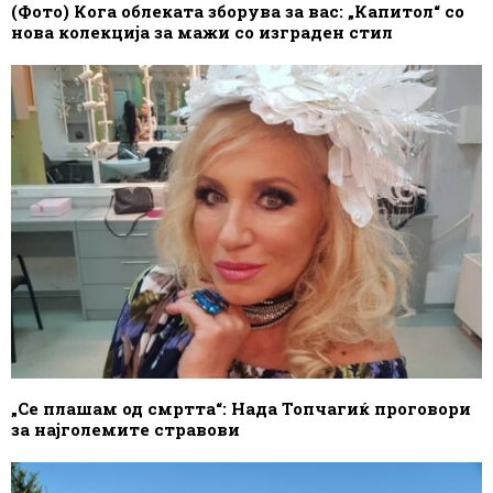
(Фото) Кога облеката зборува за вас: „Капитол“ со
нова колекција за мажи со изграден стил
„Се плашам од смртта“: Нада Топчагиќ проговори
за најголемите стравови