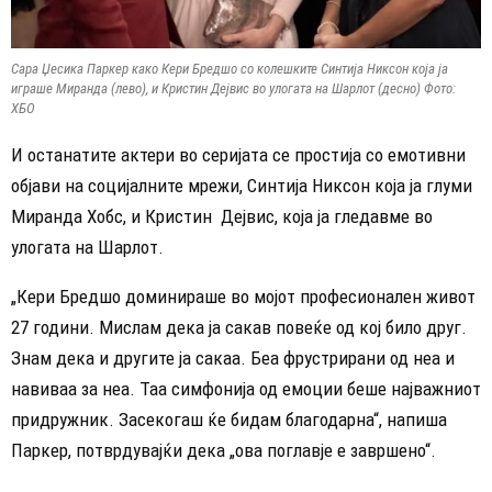
Сара Џесика Паркер како Кери Бредшо со колешките Синтија Никсон која ја
играше Миранда (лево), и Кристин Дејвис во улогата на Шарлот (десно) Фото:
ХБО
И останатите актери во серијата се простија со емотивни
објави на социјалните мрежи, Синтија Никсон која ја глуми
Миранда Хобс, и Кристин Дејвис, која ја гледавме во
улогата на Шарлот.
„Кери Бредшо доминираше во мојот професионален живот
27 години. Мислам дека ја сакав повеќе од кој било друг.
Знам дека и другите ја сакаа. Беа фрустрирани од неа и
навиваа за неа. Таа симфонија од емоции беше најважниот
придружник. Засекогаш ќе бидам благодарна“, напиша
Паркер, потврдувајќи дека „ова поглавје е завршено“.