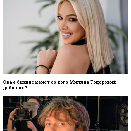
Ова е бизнисменот со кого Милица Тодоровиќ
доби син?