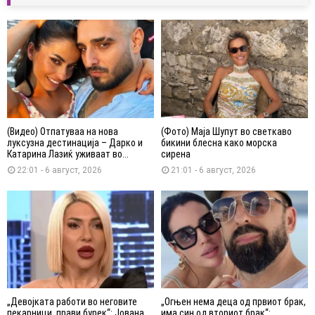
(Видео) Отпатуваа на нова
(Фото) Маја Шупут во светкаво
луксузна дестинација – Дарко и
бикини блесна како морска
Катарина Лазиќ уживаат во...
сирена
22:01 - 6 август, 2026
21:01 - 6 август, 2026
„Девојката работи во неговите
„Огњен нема деца од првиот брак,
пекарници, прави бурек“: Јована
има син од вториот брак“: