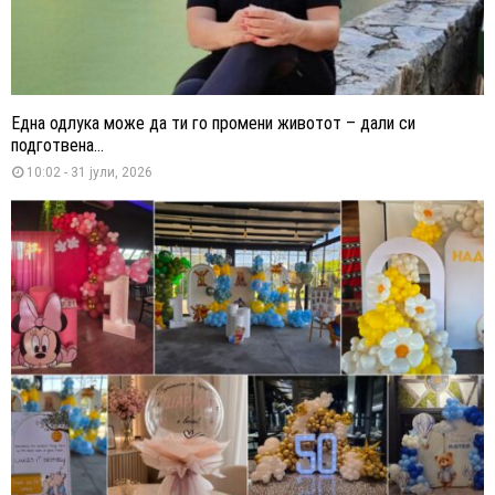
Една одлука може да ти го промени животот – дали си
подготвена...
10:02 - 31 јули, 2026