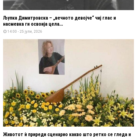
Љупка Димитровска – „вечното девојче“ чиј глас и
насмевка ги освоија цела...
14:00 - 25 јули, 2026
Животот ѝ приреди сценарио какво што ретко се гледа и