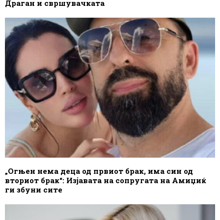
Драган и свршувачката
„Огњен нема деца од првиот брак, има син од
вториот брак“: Изјавата на сопругата на Амиџиќ
ги збуни сите