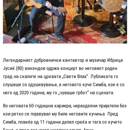
Легендарниот дубровнички кантавтор и музичар Ибрица
Јусиќ (80) викендов одржа концерт
во неговиот роден
град
на скалите на црквата
„
Свети Влах“. Публиката го
слушаше со одушевување, а неговото куче Симба,
кое е со
него од 2020 година
, му го
„
чуваше грбот“ на сцената.
Во неговата 60-годишна кариера, неразделни пријатели без
кои ретко се појавувал му биле неговите кучиња. Пред
Симба, повеќе од 11 години делел среќа и тага со кучето
Бонд, а пред тоа имал шкотски овчар, Арчи.