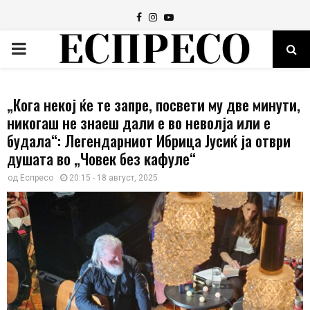
Facebook
Instagram
Youtube
PRIMARY
MENU
„Кога некој ќе те запре, посвети му две минути,
никогаш не знаеш дали е во неволја или е
будала“: Легендарниот Ибрица Јусиќ ја отври
душата во „Човек без кафуле“
од
Еспресо
20:15 - 18 август, 2025