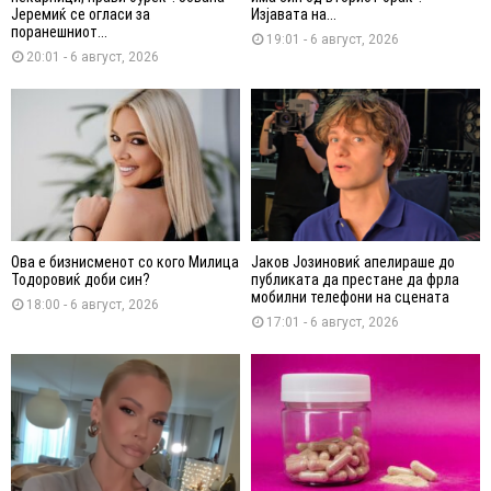
Јеремиќ се огласи за
Изјавата на...
поранешниот...
19:01 - 6 август, 2026
20:01 - 6 август, 2026
Ова е бизнисменот со кого Милица
Јаков Јозиновиќ апелираше до
Тодоровиќ доби син?
публиката да престане да фрла
мобилни телефони на сцената
18:00 - 6 август, 2026
17:01 - 6 август, 2026