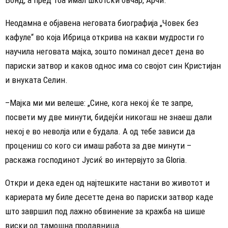
Неодамна е објавена неговата биографија
„
Човек без
кафуле“ во која Ибрица открива на какви мудрости го
научила неговата мајка, зошто поминал десет дена во
париски затвор и каков однос има со својот син Кристијан
и внуката Селин.
–
Мајка ми ми велеше:
„
Сине, кога некој ќе те запре,
посвети му две минути, бидејќи никогаш не знаеш дали
некој е во неволја или е будала. А од тебе зависи да
процениш со кого си имаш работа за две минути –
раскажа господинот Јусиќ во интервјуто за
Gloria
.
Откри и дека еден од најтешките настани во животот и
кариерата му биле десетте дена во париски затвор каде
што завршил под лажно обвинение за кражба на шише
виски од тамошна продавница.