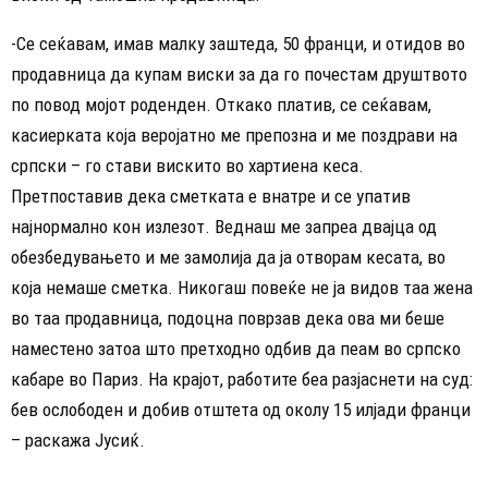
-Се сеќавам, имав малку заштеда, 50 франци, и отидов во
продавница да купам виски за да го почестам друштвото
по повод мојот роденден. Откако платив, се сеќавам,
касиерката која веројатно ме препозна и ме поздрави на
српски – го стави вискито во хартиена кеса.
Претпоставив дека сметката е внатре и се упатив
најнормално кон излезот. Веднаш ме запреа двајца од
обезбедувањето и ме замолија да ја отворам кесата, во
која немаше сметка. Никогаш повеќе не ја видов таа жена
во таа продавница, подоцна поврзав дека ова ми беше
наместено затоа што претходно одбив да пеам во српско
кабаре во Париз. На крајот, работите беа разјаснети на суд:
бев ослободен и добив отштета од околу 15 илјади франци
– раскажа Јусиќ.