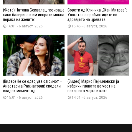
(Фото) Наташа Беквалац позираше
Совети од Клиника „Жан Митрев“:
како балерина и им испрати моќна
Улогата на пробиотиците во
порака на жените:...
здравјето на цревата
16:01 - 6 август, 2026
15:45 - 6 август, 2026
(Видео) Не се одвојува од синот –
(Видео) Марко Пејчиновски ја
Анастасија Ражнатовиќ сподели
избричи главата во чест на
сладок момент од...
покојната мајка и како...
15:01 - 6 август, 2026
14:01 - 6 август, 2026