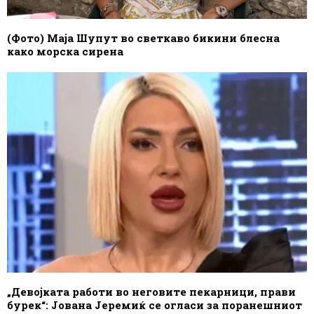
(Фото) Маја Шупут во светкаво бикини блесна
како морска сирена
„Девојката работи во неговите пекарници, прави
бурек“: Јована Јеремиќ се огласи за поранешниот