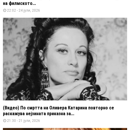
на филмското...
22:02 - 24 јули, 2026
(Видео) По смртта на Оливера Катарина повторно се
раскажува нејзината приказна за...
21:30 - 21 јули, 2026