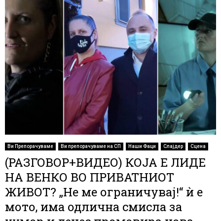
Ви Препорачуваме
Ви препорачуваме на СП
Наши Фаци
Слајдер
Сцена
(РАЗГОВОР+ВИДЕО) КОЈА Е ЛИДЕ
НА ВЕНКО ВО ПРИВАТНИОТ
ЖИВОТ? „Не ме ограничувај!“ ѝ е
мото, има одлична смисла за