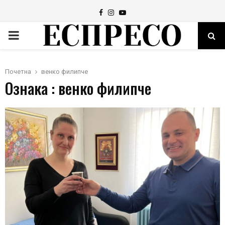
Facebook
Instagram
Youtube
PRIMARY
MENU
Почетна
венко филипче
Ознака : венко филипче