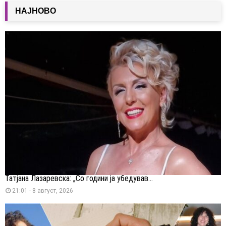
НАЈНОВО
Татјана Лазаревска: „Со години ја убедував...
21:01 - 8 август, 2026