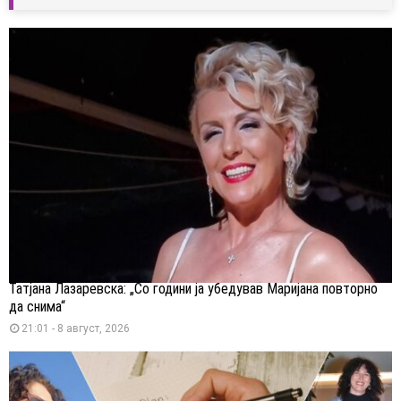
Татјана Лазаревска: „Со години ја убедував Маријана повторно
да снима“
21:01 - 8 август, 2026