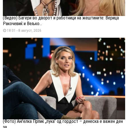
(Видео) Багери во дворот и работници на жештините: Верица
Ракочевиќ и Вељко...
18:01 - 8 август, 2026
(Фото) Анѓелка Прпиќ „пука“ од гордост – денеска е важен ден
за...