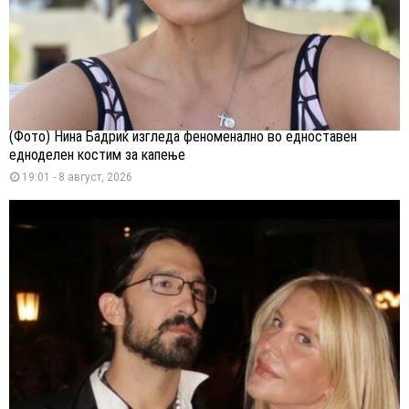
(Фото) Нина Бадриќ изгледа феноменално во едноставен
едноделен костим за капење
19:01 - 8 август, 2026