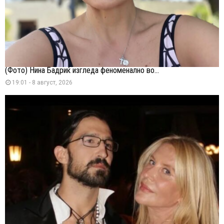
(Фото) Нина Бадриќ изгледа феноменално во...
19:01 - 8 август, 2026