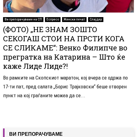
Ви препорачуваме на СП
Еспресо
Женски печат
Слајдер
(ФОТО) „НЕ ЗНАМ ЗОШТО
СЕКОГАШ СТОИ НА ПРСТИ КОГА
СЕ СЛИКАМЕ“: Венко Филипче во
прегратка на Катарина – Што ќе
каже Лиде Лиде?!
Во рамките на Скопскиот маратон, кој вчера се одржа по
17-ти пат, пред салата „Борис Трајковски“ беше отворен
пункт на кој граѓаните можеа да се...
ВИ ПРЕПОРАЧУВАМЕ