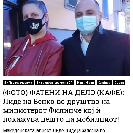
Ви Препорачуваме
Ви препорачуваме на СП
Наши Фаци
Слајдер
Сцена
(ФОТО) ФАТЕНИ НА ДЕЛО (КАФЕ):
Лиде на Венко во друштво на
министерот Филипче кој ѝ
покажува нешто на мобилниот!
Македонската јавност Лиде Лиде ја запозна по