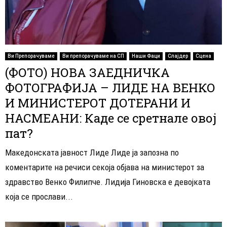
Ви Препорачуваме
Ви препорачуваме на СП
Наши Фаци
Слајдер
Сцена
(ФОТО) НОВА ЗАЕДНИЧКА
ФОТОГРАФИЈА – ЛИДЕ НА ВЕНКО
И МИНИСТЕРОТ ДОТЕРАНИ И
НАСМЕАНИ: Каде се сретнале овој
пат?
Македонската јавност Лиде Лиде ја запозна по
коментарите на речиси секоја објава на министерот за
здравство Венко Филипче. Лидија Гиновска е девојката
која се прослави...