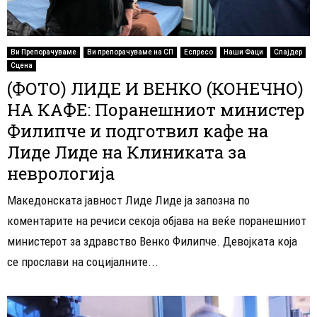
Ви Препорачуваме
Ви препорачуваме на СП
Еспресо
Наши Фаци
Слајдер
Сцена
(ФОТО) ЛИДЕ И ВЕНКО (КОНЕЧНО)
НА КАФЕ: Поранешниот министер
Филипче и подготвил кафе на
Лиде Лиде на Клиниката за
неврологија
Македонската јавност Лиде Лиде ја запозна по
коментарите на речиси секоја објава на веќе поранешниот
министерот за здравство Венко Филипче. Девојката која
се прослави на социјалните...