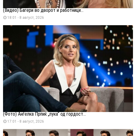
(Видео) Багери во дворот и работници...
18:01 - 8 август, 2026
(Фото) Анѓелка Прпиќ „пука“ од гордост...
17:01 - 8 август, 2026