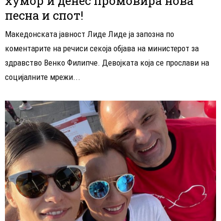
хумор и денес промовира нова
песна и спот!
Македонската јавност Лиде Лиде ја запозна по
коментарите на речиси секоја објава на министерот за
здравство Венко Филипче. Девојката која се прослави на
социјалните мрежи...