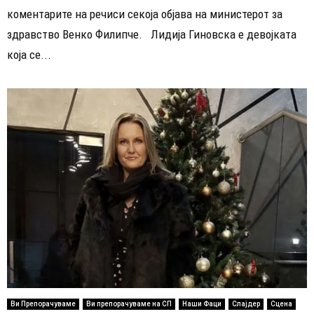
коментарите на речиси секоја објава на министерот за
здравство Венко Филипче. Лидија Гиновска е девојката
која се...
Ви Препорачуваме
Ви препорачуваме на СП
Наши Фаци
Слајдер
Сцена