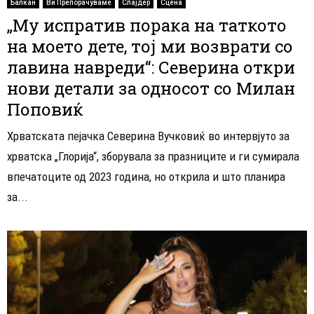
Балкан
Ви Препорачуваме
Слајдер
Сцена
„Му испратив порака на таткото
на моето дете, тој ми возврати со
лавина навреди“: Северина откри
нови детали за односот со Милан
Поповиќ
Хрватската пејачка Северина Вучковиќ во интервјуто за
хрватска „Глорија“, зборувала за празниците и ги сумирала
впечатоците од 2023 година, но открила и што планира
за...