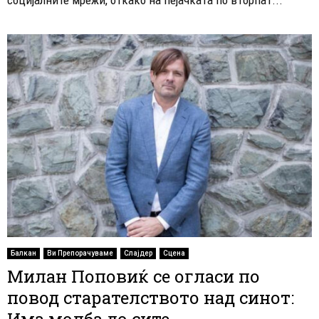
Балкан
Ви Препорачуваме
Слајдер
Сцена
Милан Поповиќ се огласи по
повод старателството над синот:
Има молба до сите