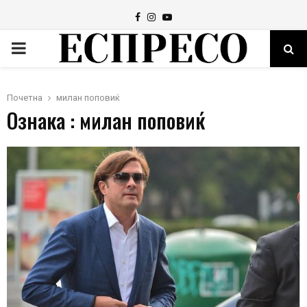
Facebook
Instagram
Youtube
PRIMARY
MENU
Почетна
милан поповиќ
Ознака : милан поповиќ