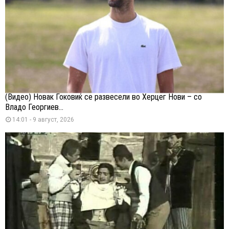
(Видео) Новак Ѓоковиќ се развесели во Херцег Нови – со
Владо Георгиев...
14:01 - 9 август, 2026