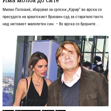
Милан Поповиќ, зборувал за српски „Курир“ во врска со
пресудата на хрватскиот Врховен суд за старателството
над неговиот малолетен син. – Во врска со бројните...