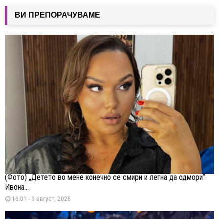
написи
ВИ ПРЕПОРАЧУВАМЕ
(Фото) „Детето во мене конечно се смири и легна да одмори“:
Ивона...
16:01 - 9 август, 2026