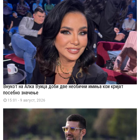
Внукот на Алка Вуица доби две необични имиња кои кријат
посебно значење
15:01 - 9 август, 2026