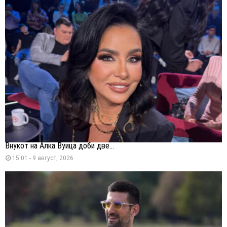
Внукот на Алка Вуица доби две...
15:01 - 9 август, 2026