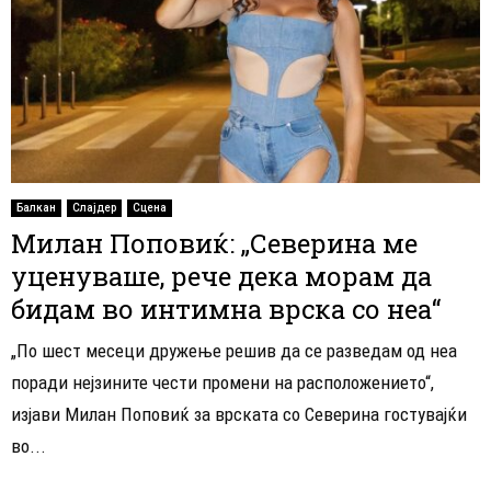
Балкан
Слајдер
Сцена
Милан Поповиќ: „Северина ме
уценуваше, рече дека морам да
бидам во интимна врска со неа“
„По шест месеци дружење решив да се разведам од неа
поради нејзините чести промени на расположението“,
изјави Милан Поповиќ за врската со Северина гостувајќи
во...