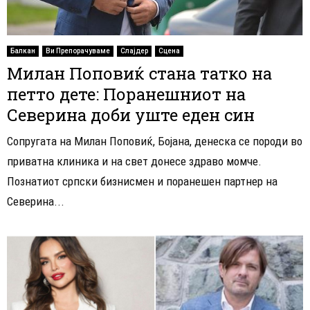
Балкан
Ви Препорачуваме
Слајдер
Сцена
Милан Поповиќ стана татко на
петто дете: Поранешниот на
Северина доби уште еден син
Сопругата на Милан Поповиќ, Бојана, денеска се породи во
приватна клиника и на свет донесе здраво момче.
Познатиот српски бизнисмен и поранешен партнер на
Северина...