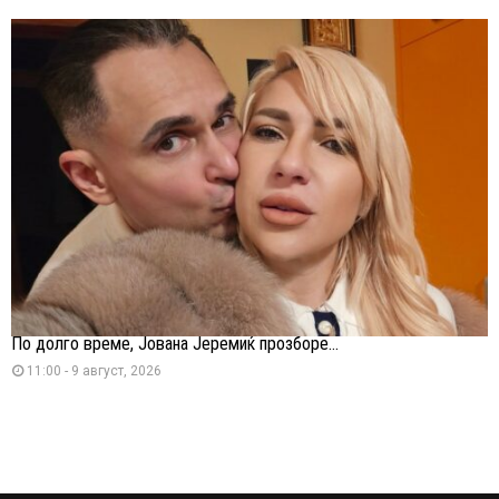
По долго време, Јована Јеремиќ прозборе...
11:00 - 9 август, 2026