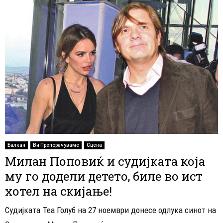
Балкан
Ви Препорачуваме
Сцена
Милан Поповиќ и судијката која
му го додели детето, биле во ист
хотел на скијање!
Судијката Теа Голуб на 27 ноември донесе одлука синот на