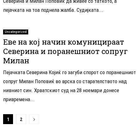
Северина и Милан Поповиќ да живее со таткото, а
пејачката на тоа поднела жалба. Судијката...
Uncategorized
Еве на кој начин комуницираат
Северина и поранешниот сопруг
Милан
Пејачката Северина Којиќ го загуби спорот со поранешниот
сопруг Милан Поповиќ во врска со старателството над
нивниот син. Хрватскиот суд на 28 ноември донесе
привремена...
Навигација
1
2
на