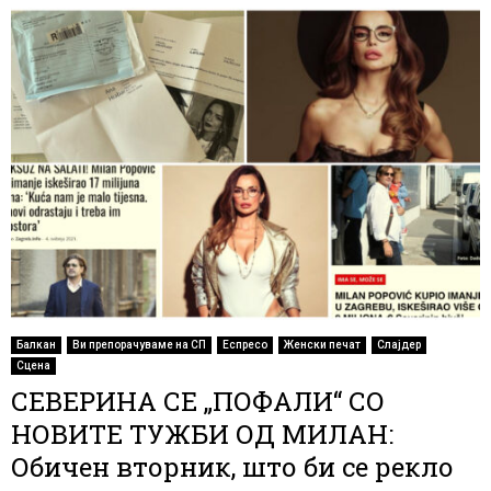
Балкан
Ви препорачуваме на СП
Еспресо
Женски печат
Слајдер
Сцена
СЕВЕРИНА СЕ „ПОФАЛИ“ СО
НОВИТЕ ТУЖБИ ОД МИЛАН:
Обичен вторник, што би се рекло