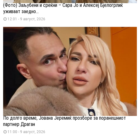
(Фото) Заљубени и среќни – Сара Јо и Алексеј Бјелогрлиќ
уживаат заедно...
12:01 - 9 август, 2026
По долго време, Јована Јеремиќ прозборе за поранешниот
партнер Драган
11:00 - 9 август, 2026