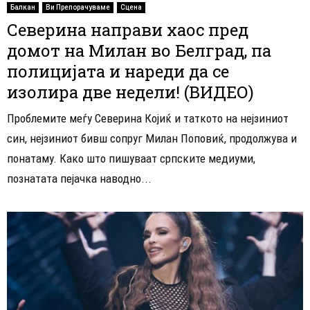
Балкан
Ви Препорачуваме
Сцена
Северина направи хаос пред
домот на Милан во Белград, па
полицијата и нареди да се
изолира две недели! (ВИДЕО)
Проблемите меѓу Северина Којиќ и таткото на нејзиниот
син, нејзиниот бивш сопруг Милан Поповиќ, продолжува и
понатаму. Како што пишуваат српските медиуми,
познатата пејачка наводно...