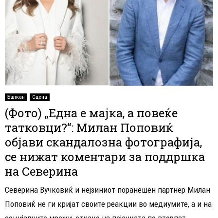
Балкан
Сцена
(Фото) „Една е мајка, а повеќе
татковци?“: Милан Поповиќ
објави скандалозна фотографија,
се нижат коментари за поддршка
на Северина
Северина Вучковиќ и нејзиниот поранешен партнер Милан
Поповиќ не ги кријат своите реакции во медиумите, а и на
социјалните мрежи, откако на пејачката по вторпат...