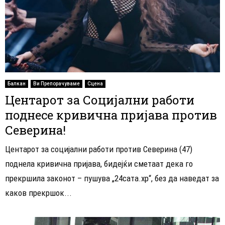
Балкан
Ви Препорачуваме
Сцена
Центарот за Социјални работи
поднесе кривична пријава против
Северина!
Центарот за социјални работи против Северина (47)
поднела кривична пријава, бидејќи сметаат дека го
прекршила законот – пушува „24сата.хр“, без да наведат за
каков прекршок...