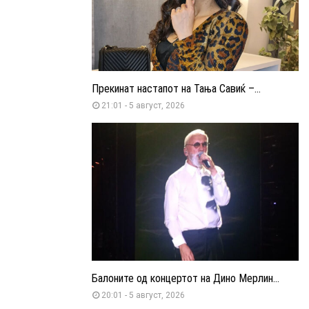
Прекинат настапот на Тања Савиќ –...
21:01 - 5 август, 2026
Балоните од концертот на Дино Мерлин...
20:01 - 5 август, 2026