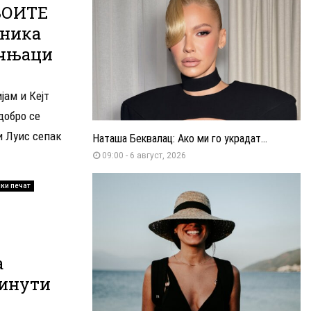
ВОИТЕ
хника
учњаци
јам и Кејт
добро се
и Луис сепак
Наташа Беквалац: Ако ми го украдат...
09:00 - 6 август, 2026
ки печат
а
минути