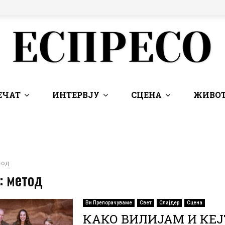
ЕЧАТ
ИНТЕРВЈУ
СЦЕНА
ЖИВОТ
тод
: метод
Ви Препорачуваме
Свет
Слајдер
Сцена
КАКО ВИЛИЈАМ И КЕЈ