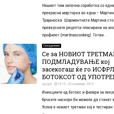
Нашиот тим започна соработка со една
прекрасна мајсторка во кујна – Мартин
Трајаноска. Шармантната Мартина сто
превкусните рецепти пласирани на ин
профилот (martinascooking). Готви...
Секојдневие
Се за НОВИОТ ТРЕТМА
ПОДМЛАДУВАЊЕ кој
засекогаш ќе го ИСФР
БОТОКСОТ ОД УПОТРЕ
од
Igor
18:19 - 25 ноември, 2019
Инекциите од ботокс и филери за лек
брчките наскоро би можеле да станат 
Услов е новиот третман кој е тестиран