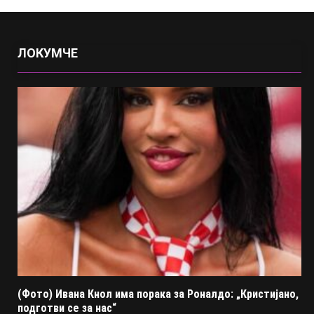
ЛОКУМЧЕ
(Фото) Ивана Кнол има порака за Роналдо: „Кристијано,
подготви се за нас“