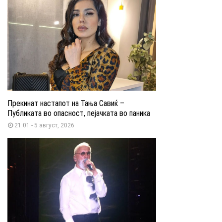
Прекинат настапот на Тања Савиќ –
Публиката во опасност, пејачката во паника
21:01 - 5 август, 2026