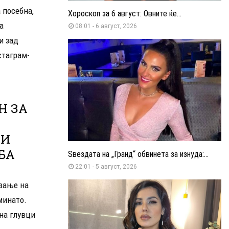
 посебна,
Хороскоп за 6 август: Овните ќе...
а
08:01 - 6 август, 2026
и зад
стаграм-
Н ЗА
ЛИ
БА
Ѕвездата на „Гранд“ обвинета за изнуда:...
22:01 - 5 август, 2026
ување на
минато.
 на глувци