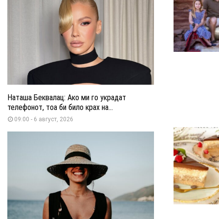
Наташа Беквалац: Ако ми го украдат
телефонот, тоа би било крах на...
09:00 - 6 август, 2026