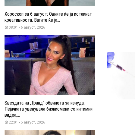
Хороскоп за 6 август: Овните ќе ја истакнат
креативноста, Вагите ќе ја...
08:01 - 6 август, 2026
Ѕвездата на „Гранд“ обвинета за изнуда:
Пејачката уценувала бизнисмени со интимни
видеа,...
22:01 - 5 август, 2026