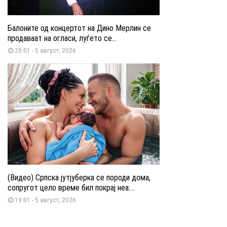
Балоните од концертот на Дино Мерлин се
продаваат на огласи, луѓето се...
20:01 - 5 август, 2026
(Видео) Српска јутјуберка се породи дома,
сопругот цело време бил покрај неа:...
19:01 - 5 август, 2026