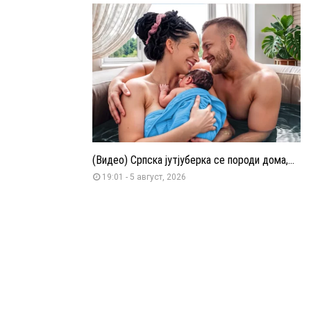
(Видео) Српска јутјуберка се породи дома,...
19:01 - 5 август, 2026