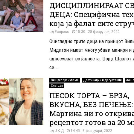
ДИСЦИПЛИНИРААТ С
ДЕЦА: Специфична те
која ја фалат сите стр
од
Еспресо
15:30 - 28 февруари, 2022
Очигледно трите деца на принцот Вили
Мидлтон имаат многу убави манири и 
однесуваат во јавноста. Џорџ, Шарлот 
се...
Ви Препорачуваме
Дестинации и Дегустации
Женс
Слајдер
ПЕСОК ТОРТА – БРЗА,
ВКУСНА, БЕЗ ПЕЧЕЊЕ:
Мартина ни го открив
рецептот готов за 20 
од
Ј.К.Д
14:45 - 3 февруари, 2022