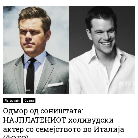
Лајфстајл
Сцена
Одмор од соништата:
НАЈПЛАТЕНИОТ холивудски
актер со семејството во Италија