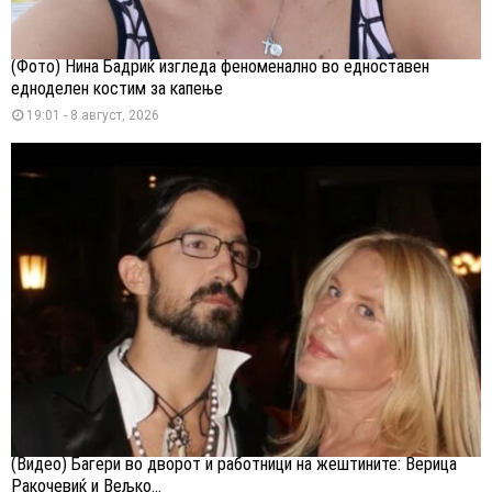
(Фото) Нина Бадриќ изгледа феноменално во едноставен
едноделен костим за капење
19:01 - 8 август, 2026
(Видео) Багери во дворот и работници на жештините: Верица
Ракочевиќ и Вељко...