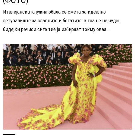
(ФОТО)
Италијанската јужна обала се смета за идеално
летувалиште за славните и богатите, а тоа не не чуди,
бидејќи речиси сите тие ја избираат токму оваа...