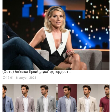
(Фото) Анѓелка Прпиќ „пука“ од гордост...
17:01 - 8 август, 2026