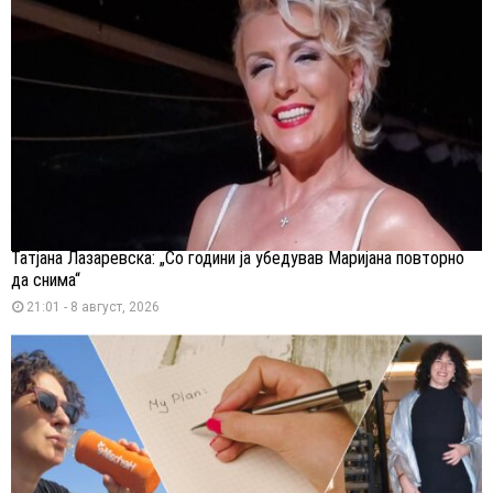
Татјана Лазаревска: „Со години ја убедував Маријана повторно
да снима“
21:01 - 8 август, 2026