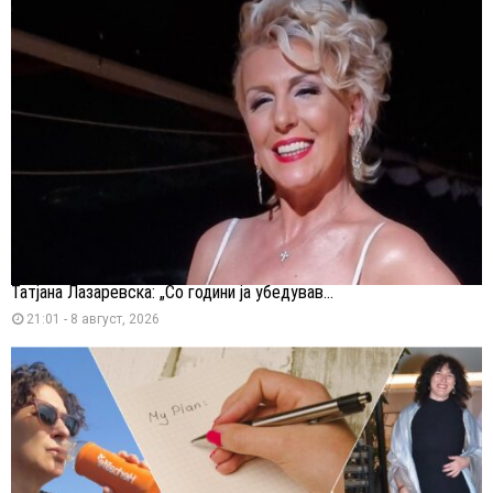
Татјана Лазаревска: „Со години ја убедував...
21:01 - 8 август, 2026