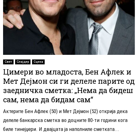
Свет
Слајдер
Сцена
Цимери во младоста, Бен Афлек и
Мет Дејмон си ги делеле парите од
заедничка сметка: „Нема да бидеш
сам, нема да бидам сам“
Актерите Бен Афлек (50) и Мет Дејмон (52) открија дека
делеле банкарска сметка во доцните 80-ти години кога
биле тинејџери. И двајцата ја наполниле сметката...