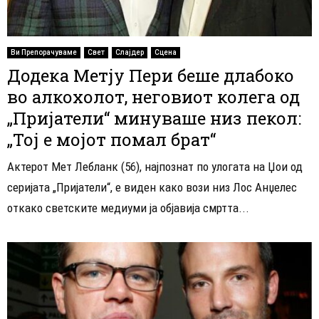
Ви Препорачуваме
Свет
Слајдер
Сцена
Додека Метју Пери беше длабоко
во алкохолот, неговиот колега од
„Пријатели“ минуваше низ пекол:
„Тој е мојот помал брат“
Актерот Мет Лебланк (56), најпознат по улогата на Џои од
серијата „Пријатели“, е виден како вози низ Лос Анџелес
откако светските медиуми ја објавија смртта...