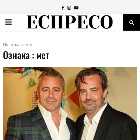
Facebook
Instagram
Youtube
PRIMARY
MENU
Почетна
мет
Ознака : мет