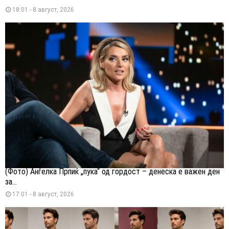
18:01 - 8 август, 2026
(Фото) Анѓелка Прпиќ „пука“ од гордост – денеска е важен ден
за...
17:01 - 8 август, 2026