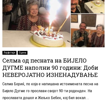
Лајфстајл
Сцена
Селма од песната на БИЈЕЛО
ДУГМЕ наполни 90 години: Доби
НЕВЕРОЈАТНО ИЗНЕНАДУВАЊЕ
Селма Бориќ, по која е напишана истоимената песна на
Бијело Дугме го прослави својот 90-ти роденден. На
прославата дошол и Жељко Бебек, кој бил вокал...