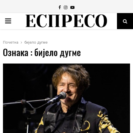
Facebook
Instagram
Youtube
PRIMARY
MENU
Почетна
бијело дугме
Ознака : бијело дугме