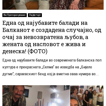
Ви Препорачуваме
Лајфстајл
Една од најубавите балади на
Балканот е создадена случајно, од
очај за невозвратена љубов, а
жената од насловот е жива и
денеска! (ФОТО)
Една од најубавите балади во современата балканска поп
култура е прекрасната „Селма“ во изведба на „Бијело
дугме“, сараевскиот бенд кој ја вметна оваа нумера во...