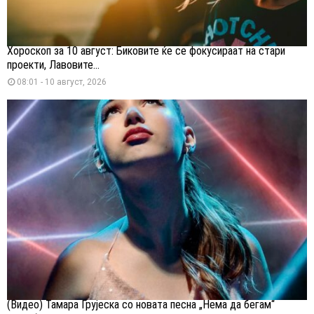
Хороскоп за 10 август: Биковите ќе се фокусираат на стари
проекти, Лавовите...
08:01 - 10 август, 2026
(Видео) Тамара Грујеска со новата песна „Нема да бегам“