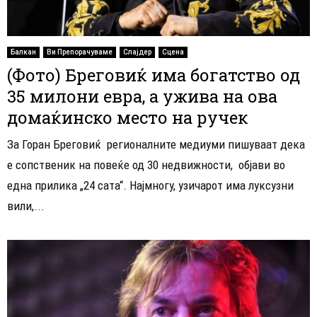
Балкан
Ви Препорачуваме
Слајдер
Сцена
(Фото) Бреговиќ има богатство од
35 милони евра, а ужива на ова
домаќинско место на ручек
За Горан Бреговиќ регионалните медиуми пишуваат дека
е сопственик на повеќе од 30 недвижности, објави во
една прилика „24 сата“. Најмногу, узичарот има луксузни
вили,...