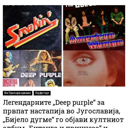
Ви Препорачуваме
Лајфстајл
Легендарните „Deep purple“ за
првпат настапија во Југославија,
„Бијело дугме“ го објави култниот
албум „Битанга и принцеза“ и