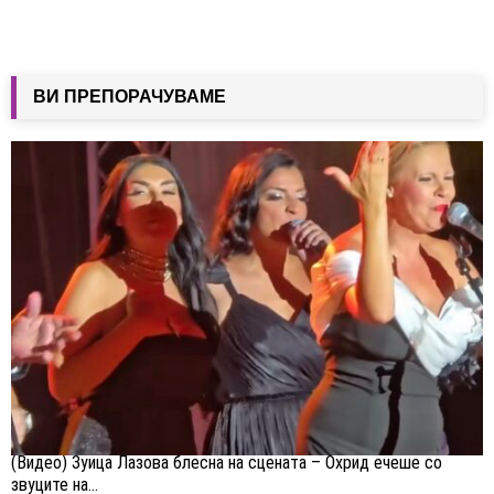
ВИ ПРЕПОРАЧУВАМЕ
(Видео) Зуица Лазова блесна на сцената – Охрид ечеше со
звуците на...