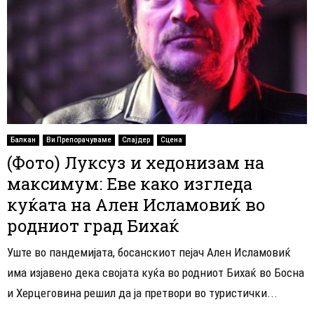
Балкан
Ви Препорачуваме
Слајдер
Сцена
(Фото) Луксуз и хедонизам на
максимум: Еве како изгледа
куќата на Ален Исламовиќ во
родниот град Бихаќ
Уште во пандемијата, босанскиот пејач Ален Исламовиќ
има изјавено дека својата куќа во родниот Бихаќ во Босна
и Херцеговина решил да ја претвори во туристички...