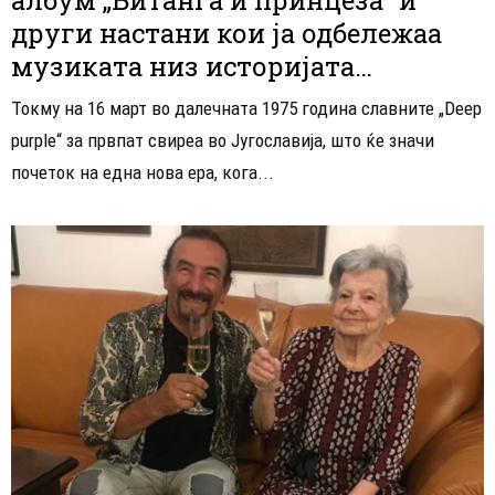
други настани кои ја одбележаа
музиката низ историјата…
Токму на 16 март во далечната 1975 година славните „Deep
purple“ за првпат свиреа во Југославија, што ќе значи
почеток на една нова ера, кога...