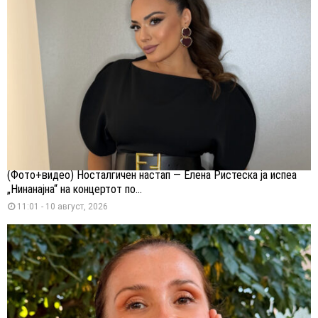
(Фото+видео) Носталгичен настап — Елена Ристеска ја испеа
„Нинанајна“ на концертот по...
11:01 - 10 август, 2026