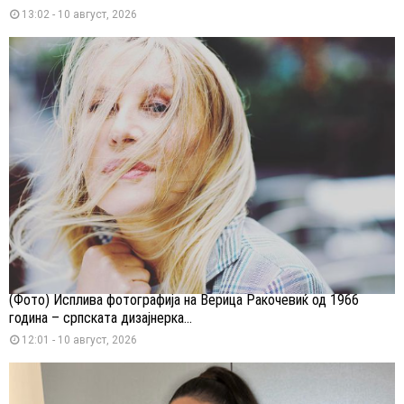
13:02 - 10 август, 2026
(Фото) Исплива фотографија на Верица Ракочевиќ од 1966
година – српската дизајнерка...
12:01 - 10 август, 2026