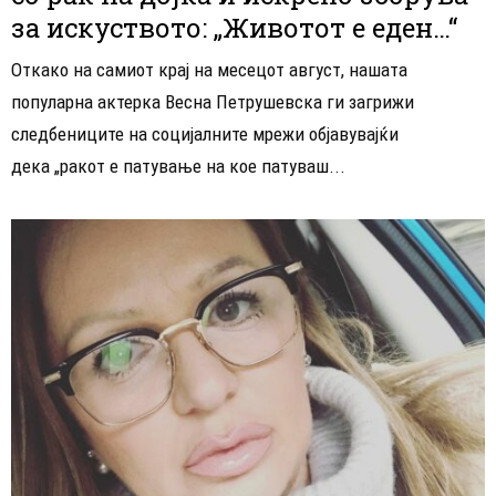
за искуството: „Животот е еден…“
Откако на самиот крај на месецот август, нашата
популарна актерка Весна Петрушевска ги загрижи
следбениците на социјалните мрежи објавувајќи
дека „ракот е патување на кое патуваш...