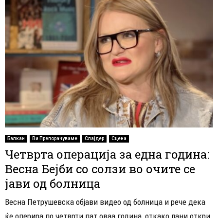
Балкан
Ви Препорачуваме
Слајдер
Сцена
Четврта операција за една година:
Весна Бејби со солзи во очите се
јави од болница
Весна Петрушевска објави видео од болница и рече дека
ќе оперира по четврти пат оваа година, откако лани откри