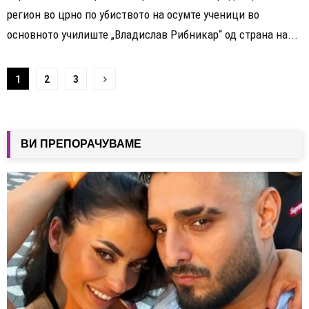
регион во црно по убиството на осумте ученици во
основното училиште „Владислав Рибникар“ од страна на...
Навигација
1
2
3
на
написи
ВИ ПРЕПОРАЧУВАМЕ