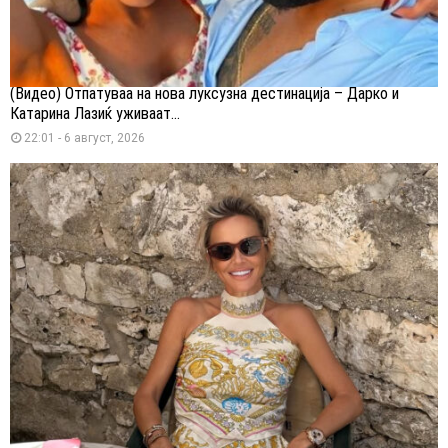
(Видео) Отпатуваа на нова луксузна дестинација – Дарко и
Катарина Лазиќ уживаат...
22:01 - 6 август, 2026