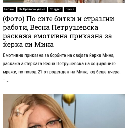
Балкан
Ви Препорачуваме
Слајдер
Сцена
(Фото) По сите битки и страшни
работи, Весна Петрушевска
раскажа емотивна приказна за
ќерка си Мина
Емотивна приказна за борбите на својата ќерка Мина,
раскажа актерката Весна Петрушевска на социјалните
мрежи, по повод 21-от роденден на Мина, кој беше вчера.
–...