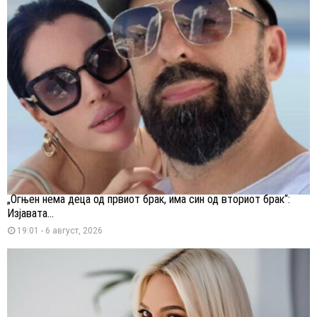
„Огњен нема деца од првиот брак, има син од вториот брак“:
Изјавата...
19:01 - 6 август, 2026