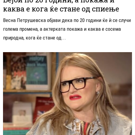
каква е кога ќе стане од спиење
Весна Петрушевска објави дека по 20 години ќе ѝ се случи
голема промена, а актерката покажа и каква е сосема
природна, кога ќе стане од...