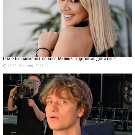
Ова е бизнисменот со кого Милица Тодоровиќ доби син?
18:00 - 6 август, 2026