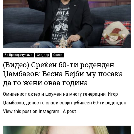
Ви Препорачуваме
Слајдер
Сцена
(Видео) Среќен 60-ти роденден
Џамбазов: Весна Бејби му посака
да го жени оваа година
Омилениот актер и шоумен на многу генерации, Игор
Џамбазов, денес го слави својот јубилеен 60-ти роденден.
View this post on Instagram A post...