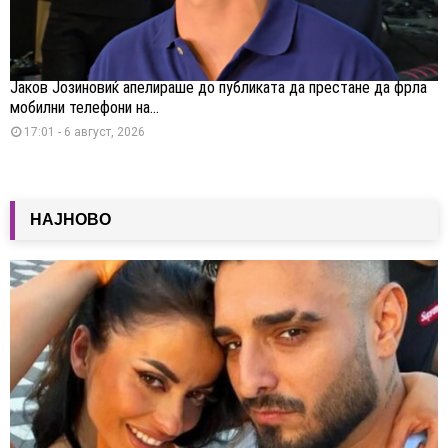
Јаков Јозиновиќ апелираше до публиката да престане да фрла
мобилни телефони на...
17:01 - 6 август, 2026
НАЈНОВО