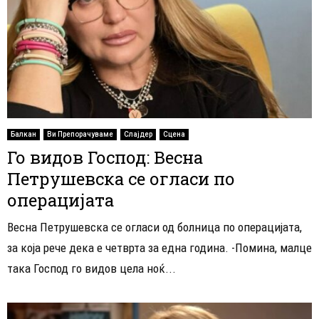
Балкан
Ви Препорачуваме
Слајдер
Сцена
Го видов Господ: Весна
Петрушевска се огласи по
операцијата
Весна Петрушевска се огласи од болница по операцијата,
за која рече дека е четврта за една година. -Помина, малце
така Господ го видов цела ноќ...