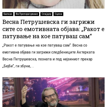
Балкан
Ви Препорачуваме
Слајдер
Сцена
Весна Петрушевска ги загрижи
сите со емотивната објава: „Ракот е
патување на кое патуваш сам“
„Ракот е патување на кое патуваш сам“: Весна со
емотивна објава ги загрижи следбениците Актерката
Весна Петрушевска, позната и под нејзиниот прекар
„Бејби“, ги збуни,...