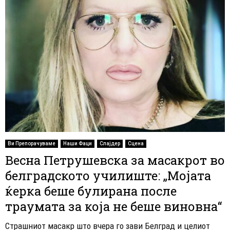
Ви Препорачуваме
Наши Фаци
Слајдер
Сцена
Весна Петрушевска за масакрот во
белградското училиште: „Мојата
ќерка беше булирана после
траумата за која не беше виновна“
Страшниот масакр што вчера го зави Белград и целиот