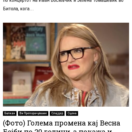
Битола, кога...
Балкан
Ви Препорачуваме
Слајдер
Сцена
(Фото) Голема промена кај Весна
Бејби по 20 години, а покажа и