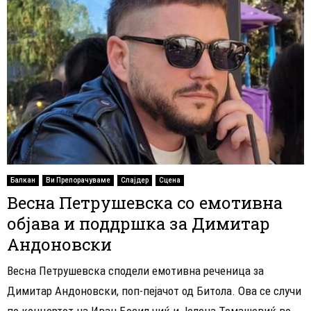
Балкан
Ви Препорачуваме
Слајдер
Сцена
Весна Петрушевска со емотивна
објава и поддршка за Димитар
Андоновски
Весна Петрушевска сподели емотивна реченица за
Димитар Андоновски, поп-пејачот од Битола. Ова се случи
по концертот на Иван Босиљчиќ и Јелена Томашевиќ во