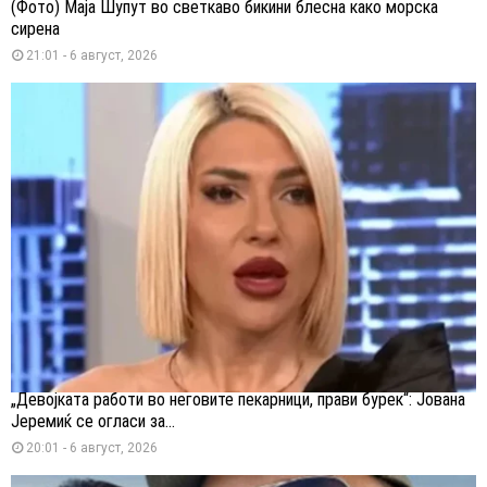
(Фото) Маја Шупут во светкаво бикини блесна како морска
сирена
21:01 - 6 август, 2026
„Девојката работи во неговите пекарници, прави бурек“: Јована
Јеремиќ се огласи за...
20:01 - 6 август, 2026