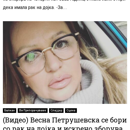
дека имала рак на дојка. -За...
Балкан
Ви Препорачуваме
Слајдер
Сцена
(Видео) Весна Петрушевска се бори
со рак на дојка и искрено зборува