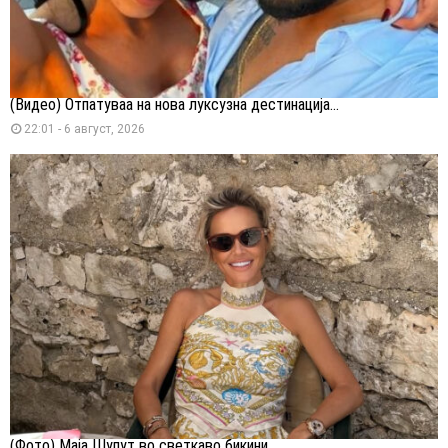
(Видео) Отпатуваа на нова луксузна дестинација...
22:01 - 6 август, 2026
(Фото) Маја Шупут во светкаво бикини...