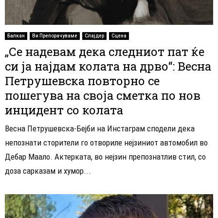
Балкан
Ви Препорачуваме
Слајдер
Сцена
„Се надевам дека следниот пат ќе
си ја најдам колата на дрво“: Весна
Петрушевска повторно се
пошегува на своја сметка по нов
инцидент со колата
Весна Петрушевска-Бејби на Инстаграм сподели дека
непознати сторители го отвориле нејзиниот автомобил во
Дебар Маало. Актерката, во нејзин препознатлив стил, со
доза сарказам и хумор...