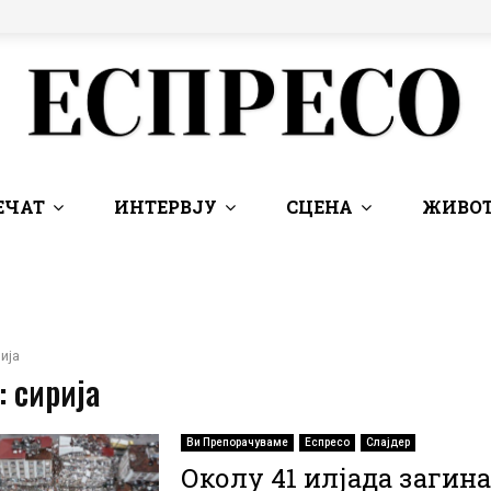
ЕЧАТ
ИНТЕРВЈУ
СЦЕНА
ЖИВОТ
ија
: сирија
Ви Препорачуваме
Еспресо
Слајдер
Околу 41 илјада загин