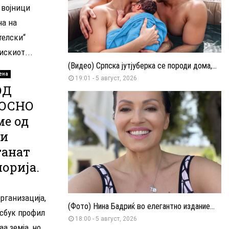
 војници
на на
телски“
искиот...
(Видео) Српска јутјуберка се породи дома,...
ена
19:01 - 5 август, 2026
ОД
ЛОСНО
е од
ги
танат
орија.
организација,
(Фото) Нина Бадриќ во елегантно издание...
јсбук профил
18:00 - 5 август, 2026
а земја, но