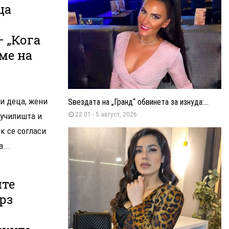
ца
– „Кога
ме на
и деца, жени
Ѕвездата на „Гранд“ обвинета за изнуда:...
 училишта и
22:01 - 5 август, 2026
к се согласи
...
ите
рз