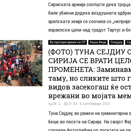
Сириската армија соопшти дека тројца
биле убиени додека воздушната одбра
арапската земја се соочила со „неприја
израелски цели над градот Тартус и бл
Ви препорачуваме на СП
Наши Фаци
Слајдер
Сц
(ФОТО) ТУНА СЕЈДИУ 
СИРИЈА СЕ ВРАТИ ЦЕ
ПРОМЕНЕТА: Заминавм
таму, но сликите што 
видов засекогаш ќе ос
врежани во мојата мем
од
М. С.
21:30 - 6 септември, 2021
Туна Сејдиу, во рамки на хуманитарна 
беше во посета на Сирија. На својот Фе
сподели фотографии од посетата на ова