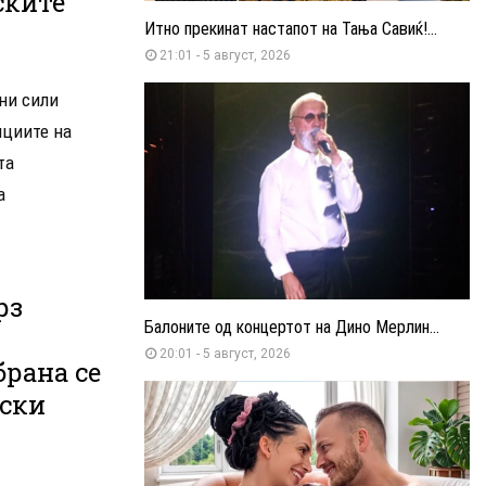
ските
Итно прекинат настапот на Тања Савиќ!...
21:01 - 5 август, 2026
ни сили
ициите на
та
а
рз
Балоните од концертот на Дино Мерлин...
20:01 - 5 август, 2026
брана се
лски