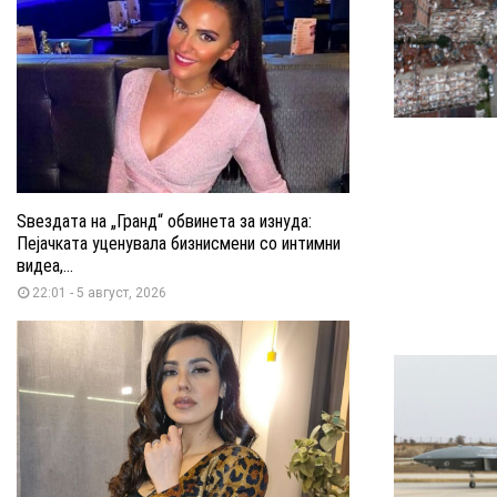
Ѕвездата на „Гранд“ обвинета за изнуда:
Пејачката уценувала бизнисмени со интимни
видеа,...
22:01 - 5 август, 2026