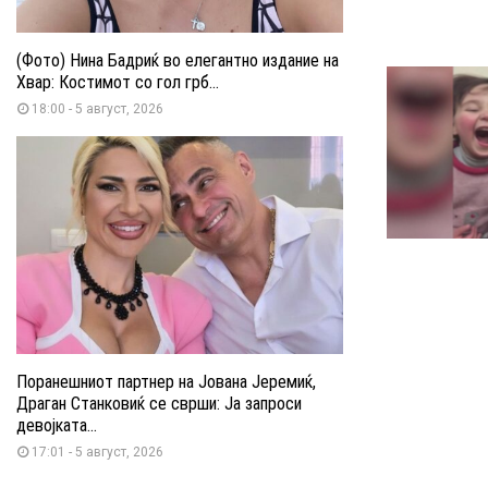
(Фото) Нина Бадриќ во елегантно издание на
Хвар: Костимот со гол грб...
18:00 - 5 август, 2026
Поранешниот партнер на Јована Јеремиќ,
Драган Станковиќ се сврши: Ја запроси
девојката...
17:01 - 5 август, 2026