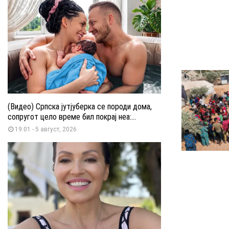
(Видео) Српска јутјуберка се породи дома,
сопругот цело време бил покрај неа:...
19:01 - 5 август, 2026