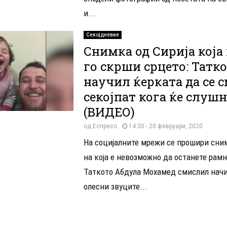
и...
Секојдневие
Снимка од Сирија која 
го скрши срцето: Татко
научил ќерката да се с
секојпат кога ќе слуш
(ВИДЕО)
од
Еспресо
14:30 - 20 февруари, 2020
На социјалните мрежи се прошири сним
на која е невозможно да останете рам
Таткото Абдула Мохамед смислил начи
олесни звуците...