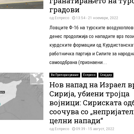
гранатирањето на тур
градови
од
Еспресо
13:54 - 21 ноември, 2022
Ловците Ф-16 на турските воздухоплов
денес продолжија со нападите врз поз
курдските формации од Курдистанска
работничка партија и Силите за народн
самоодбрана (признаени...
Ви Препорачуваме
Еспресо
Слајдер
Нов напад на Израел в
Сирија, убиени тројца
војници: Сириската од
соочува со „непријате
целни напади“
од
Еспресо
09:39 - 15 август, 2022