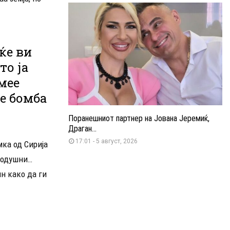
ќе ви
то ја
мее
не бомба
Поранешниот партнер на Јована Јеремиќ,
Драган...
17:01 - 5 август, 2026
ка од Сирија
нодушни…
н како да ги