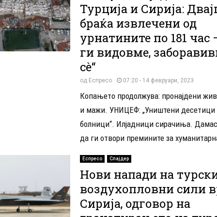
Турција и Сирија: Двај
браќа извлечени од
урнатините по 181 час 
ги видовме, заборавив
сè“
од
Еспресо
07:20 - 14 февруари, 2023
Копањето продолжува: пронајдени жив
и мажи. УНИЦЕФ: „Уништени десетици
болници“. Илјадници сирачиња. Дамас
да ги отвори премините за хуманитарна
Еспресо
Слајдер
Нови напади на турск
воздухопловни сили в
Сирија, одговор на