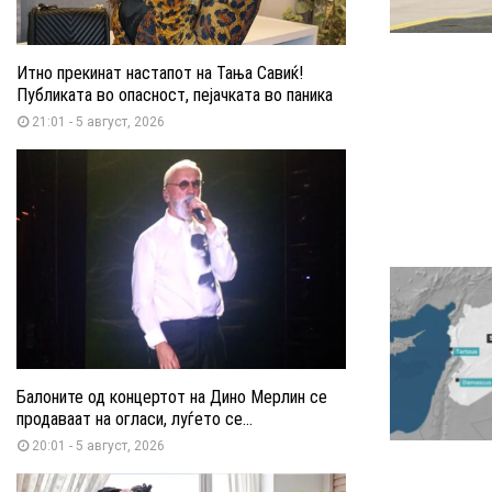
Итно прекинат настапот на Тања Савиќ!
Публиката во опасност, пејачката во паника
21:01 - 5 август, 2026
Балоните од концертот на Дино Мерлин се
продаваат на огласи, луѓето се...
20:01 - 5 август, 2026