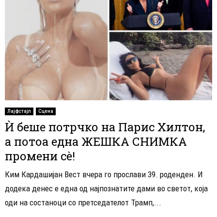
Лајфстајл
Сцена
Ѝ беше потрчко на Парис Хилтон,
а потоа една ЖЕШКА СНИМКА
промени сè!
Ким Кардашијан Вест вчера го прослави 39. роденден. И
додека денес е една од најпознатите дами во светот, која
оди на состаноци со претседателот Трамп,...