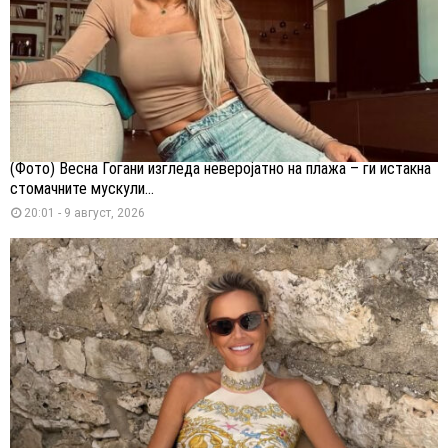
(Фото) Весна Ѓогани изгледа неверојатно на плажа – ги истакна
стомачните мускули...
20:01 - 9 август, 2026