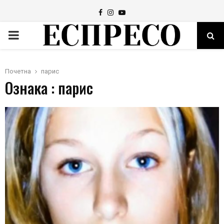
Facebook
Instagram
Youtube
PRIMARY
MENU
Почетна
парис
Ознака : парис