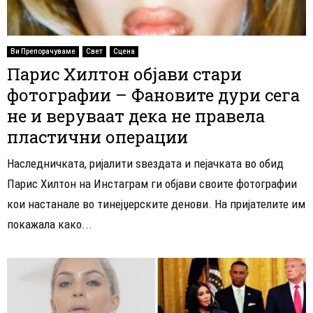
Ви Препорачуваме
Свет
Сцена
Парис Хилтон објави стари
фотографии – Фановите дури сега
не и веруваат дека не правела
пластични операции
Наследничката, ријалити ѕвездата и пејачката во обид
Парис Хилтон на Инстаграм ги објави своите фотографии
кои настанале во тинејџерските денови. На пријателите им
покажала како...