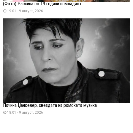
(Фото) Раскина со 19 години помладиот...
19:01 - 9 август, 2026
Почина Џансевер, ѕвездата на ромската музика
18:01 - 9 август, 2026