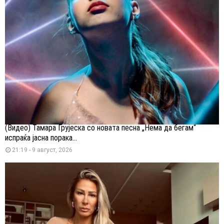
(Видео) Тамара Грујеска со новата песна „Нема да бегам“
испраќа јасна порака...
21:19 - 9 август, 2026