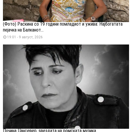
(Фото) Раскина со 19 години помладиот и ужива: Најбогатата
пејачка на Балканот...
19:01 - 9 август, 2026
Почина Џансевер, ѕвездата на ромската музика