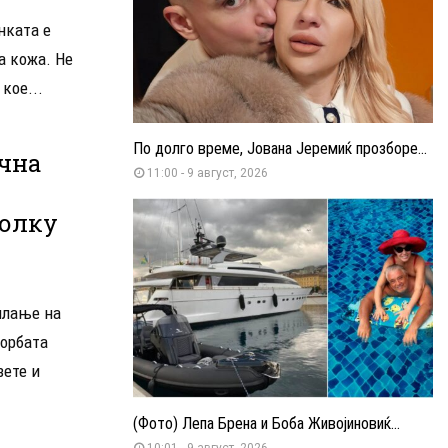
нката е
а кожа. Не
кое...
По долго време, Јована Јеремиќ прозборе...
ична
11:00 - 9 август, 2026
колку
шлање на
борбата
зете и
(Фото) Лепа Брена и Боба Живојиновиќ...
10:01 - 9 август, 2026