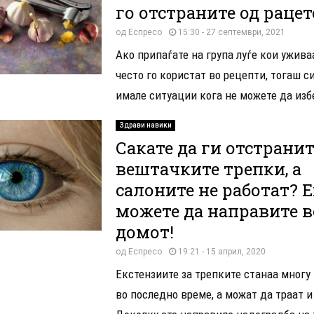
го отстраните од рацет
од
Еспресо
15:30 - 27 септември, 2021
Ако припаѓате на група луѓе кои ужива
често го користат во рецепти, тогаш с
имале ситуации кога не можете да избе
Здрави навики
Сакате да ги отстранит
вештачките трепки, а
салоните не работат? 
можете да направите в
домот!
од
Еспресо
19:21 - 15 април, 2020
Екстензиите за трепките станаа многу
во последно време, а можат да траат и