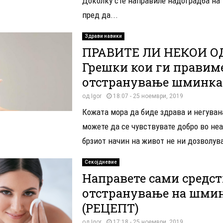
Доколку сте направиле надоградба на
пред да...
Здрави навики
ПРАВИТЕ ЛИ НЕКОИ О
Грешки кои ги правим
отстранување шминка
од
Igor
18:07 - 25 ноември, 2019
Кожата мора да биде здрава и негувана
можете да се чувствувате добро во неа
брзиот начин на живот не ни дозволува
Секојдневие
Направете сами средст
отстранување на шми
(РЕЦЕПТ)
од
Igor
17:18 - 25 ноември, 2019