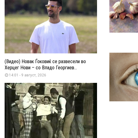
(Видео) Новак Ѓоковиќ се развесели во
Херцег Нови – со Владо Георгиев...
14:01 - 9 август, 2026