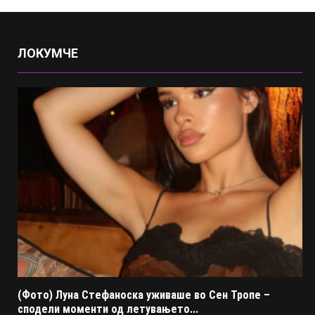
ЛОКУМЧЕ
(Фото) Луна Стефаноска уживаше во Сен Тропе –
сподели моменти од летувањето...