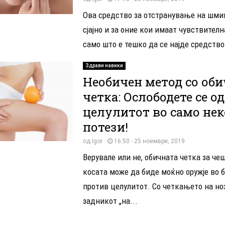
Ова средство за отстранување на шми
сјајно и за оние кои имаат чувствителн
само што е тешко да се најде средство 
Здрави навики
Необичен метод со об
четка: Ослободете се од
целулитот во само не
потези!
од
Igor
16:50 - 25 ноември, 2019
Верувале или не, обичната четка за че
косата може да биде моќно оружје во 
против целулитот. Со четкањето на но
задникот „на...