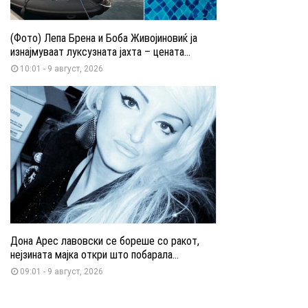
(Фото) Лепа Брена и Боба Живојиновиќ ја
изнајмуваат луксузната јахта – цената...
10:01 - 9 август, 2026
Дона Арес лавовски се бореше со ракот,
нејзината мајка откри што побарала...
09:01 - 9 август, 2026