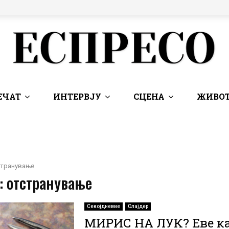
ЕЧАТ
ИНТЕРВЈУ
СЦЕНА
ЖИВОТ
странување
: отстранување
Секојдневие
Слајдер
МИРИС НА ЛУК? Еве ка