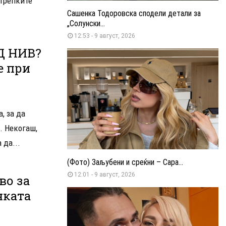
 трепките
Сашенка Тодоровска сподели детали за
„Солунски...
12:53 - 9 август, 2026
Д НИВ?
е при
, за да
. Некогаш,
 да...
(Фото) Заљубени и среќни – Сара...
12:01 - 9 август, 2026
во за
нката