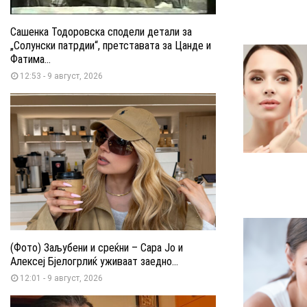
Сашенка Тодоровска сподели детали за
„Солунски патрдии“, претставата за Цанде и
Фатима...
12:53 - 9 август, 2026
(Фото) Заљубени и среќни – Сара Јо и
Алексеј Бјелогрлиќ уживаат заедно...
12:01 - 9 август, 2026