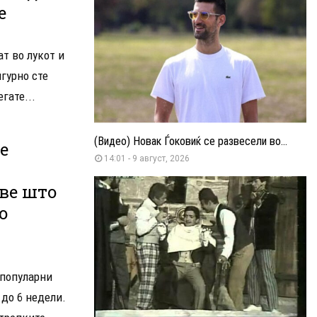
е
ат во лукот и
игурно сте
гате...
(Видео) Новак Ѓоковиќ се развесели во...
е
14:01 - 9 август, 2026
Еве што
о
 популарни
 до 6 недели.