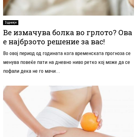
Здравје
Ве измачува болка во грлото? Ова
е најбрзото решение за вас!
Во овој период од годината кога временската прогноза се
менува повеќе пати на дневно ниво ретко кој може да се
пофали дека не го мачи...