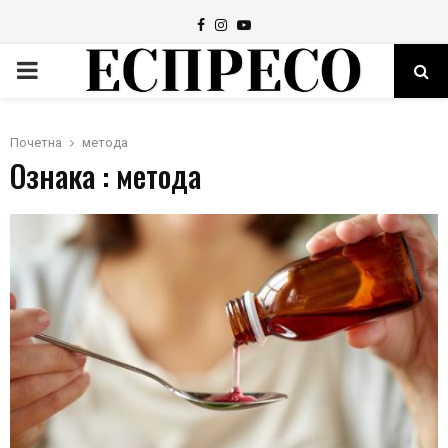
Facebook
Instagram
Youtube
PRIMARY
MENU
Почетна
метода
Ознака : метода