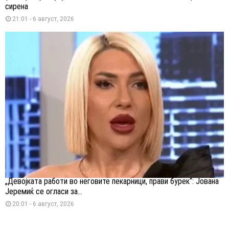
сирена
21:01 - 6 август, 2026
„Девојката работи во неговите пекарници, прави бурек“: Јована
Јеремиќ се огласи за...
20:01 - 6 август, 2026