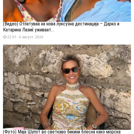
(Видео) Отпатуваа на нова луксузна дестинација – Дарко и
Катарина Лазиќ уживаат...
22:01 - 6 август, 2026
(Фото) Маја Шупут во светкаво бикини блесна како морска