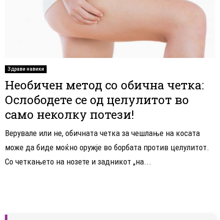
Здрави навики
Необичен метод со обична четка:
Ослободете се од целулитот во
само неколку потези!
Верувале или не, обичната четка за чешлање на косата
може да биде моќно оружје во борбата против целулитот.
Со четкањето на нозете и задникот „на...