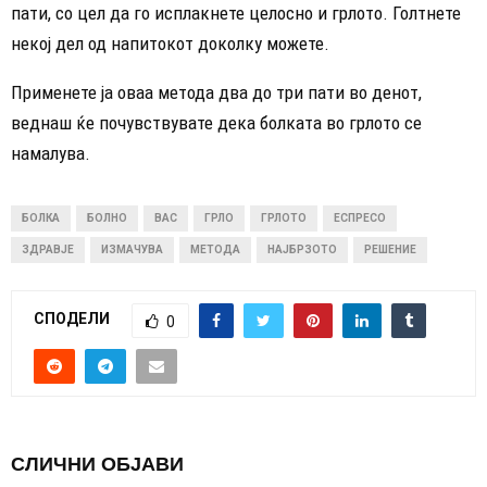
пати, со цел да го исплакнете целосно и грлото. Голтнете
некој дел од напитокот доколку можете.
Применете ја оваа метода два до три пати во денот,
веднаш ќе почувствувате дека болката во грлото се
намалува.
БОЛКА
БОЛНО
ВАС
ГРЛО
ГРЛОТО
ЕСПРЕСО
ЗДРАВЈЕ
ИЗМАЧУВА
МЕТОДА
НАЈБРЗОТО
РЕШЕНИЕ
СПОДЕЛИ
0
СЛИЧНИ ОБЈАВИ