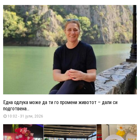
Една одлука може да ти го промени животот – дали си
подготвена...
10:02 - 31 јули, 2026