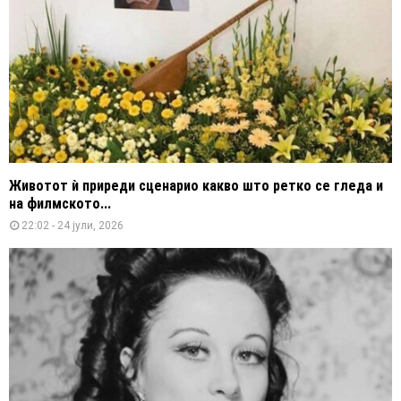
Животот ѝ приреди сценарио какво што ретко се гледа и
на филмското...
22:02 - 24 јули, 2026