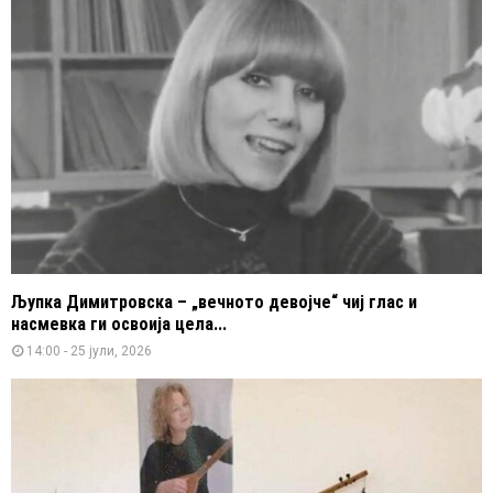
Љупка Димитровска – „вечното девојче“ чиј глас и
насмевка ги освоија цела...
14:00 - 25 јули, 2026