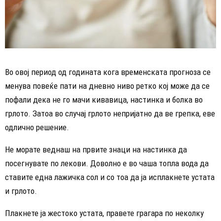
Во овој период од годината кога временската прогноза се
менува повеќе пати на дневно ниво ретко кој може да се
пофали дека не го мачи кивавица, настинка и болка во
грлото. Затоа во случај грлото непријатно да ве грепка, еве
одлично решение.
Не морате веднаш на првите знаци на настинка да
посегнувате по лекови. Доволно е во чаша топла вода да
ставите една лажичка сол и со тоа да ја исплакнете устата
и грлото.
Плакнете ја жестоко устата, правете грагара по неколку