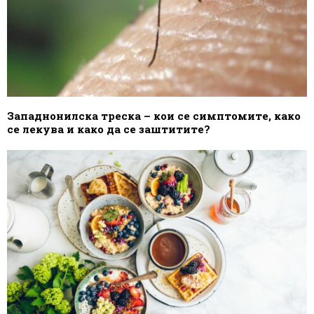
Западнонилска треска – кои се симптомите, како
се лекува и како да се заштитите?