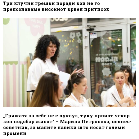
Три клучни грешки поради кои не го
препознаваме високиот крвен притисок
„Грижата за себе не е луксуз, туку првиот чекор
кон подобар живот“ – Марина Петровска, велнес-
советник, за малите навики што носат големи
промени