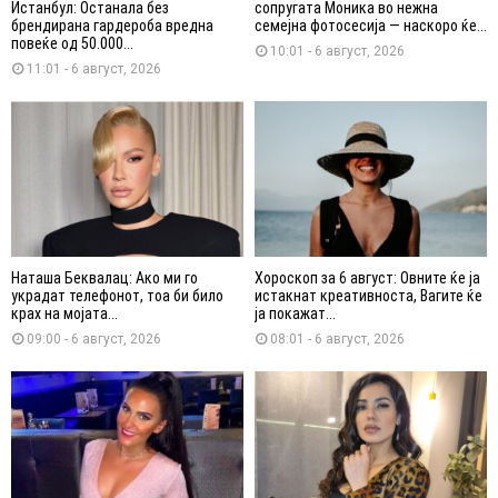
Истанбул: Останала без
сопругата Моника во нежна
брендирана гардероба вредна
семејна фотосесија — наскоро ќе...
повеќе од 50.000...
10:01 - 6 август, 2026
11:01 - 6 август, 2026
Наташа Беквалац: Ако ми го
Хороскоп за 6 август: Овните ќе ја
украдат телефонот, тоа би било
истакнат креативноста, Вагите ќе
крах на мојата...
ја покажат...
09:00 - 6 август, 2026
08:01 - 6 август, 2026