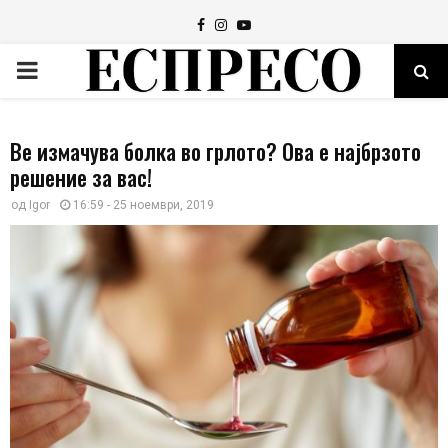
Facebook
Instagram
Youtube
PRIMARY
MENU
Ве измачува болка во грлото? Ова е најбрзото
решение за вас!
од
Igor
16:59 - 25 ноември, 2019