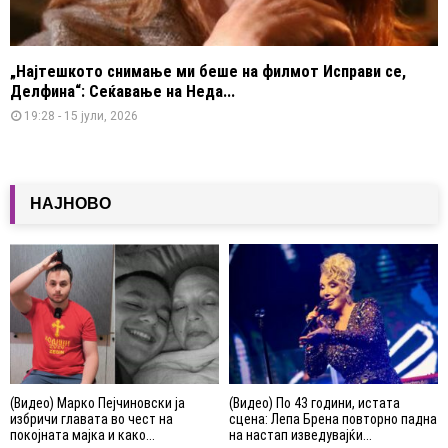
„Најтешкото снимање ми беше на филмот Исправи се,
Делфина“: Сеќавање на Неда...
19:28 - 15 јули, 2026
НАЈНОВО
(Видео) Марко Пејчиновски ја
(Видео) По 43 години, истата
избричи главата во чест на
сцена: Лепа Брена повторно падна
покојната мајка и како...
на настап изведувајќи...