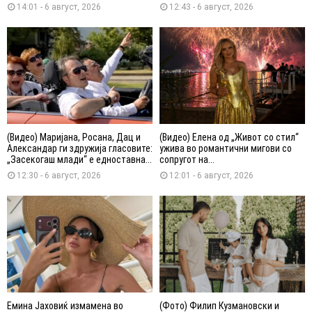
14:01 - 6 август, 2026
12:43 - 6 август, 2026
(Видео) Маријана, Росана, Дац и
(Видео) Елена од „Живот со стил“
Александар ги здружија гласовите:
ужива во романтични мигови со
„Засекогаш млади“ е едноставна...
сопругот на...
12:30 - 6 август, 2026
12:01 - 6 август, 2026
Емина Јаховиќ измамена во
(Фото) Филип Кузмановски и