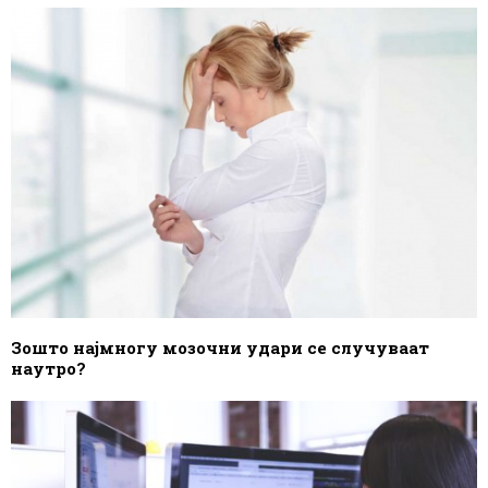
Зошто најмногу мозочни удари се случуваат
наутро?