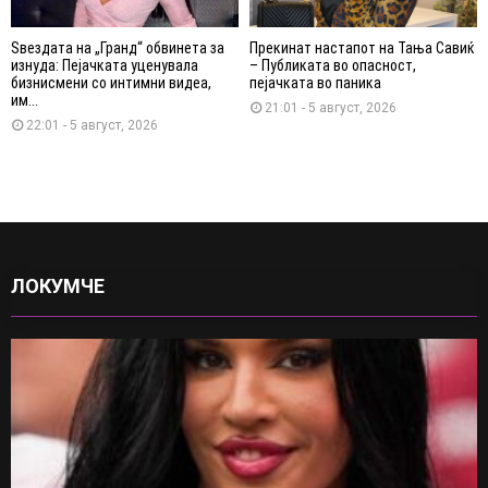
Ѕвездата на „Гранд“ обвинета за
Прекинат настапот на Тања Савиќ
изнуда: Пејачката уценувала
– Публиката во опасност,
бизнисмени со интимни видеа,
пејачката во паника
им...
21:01 - 5 август, 2026
22:01 - 5 август, 2026
ЛОКУМЧЕ