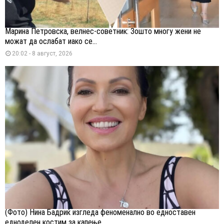
Марина Петровска, велнес-советник: Зошто многу жени не
можат да ослабат иако се...
20:02 - 8 август, 2026
(Фото) Нина Бадриќ изгледа феноменално во едноставен
едноделен костим за капење