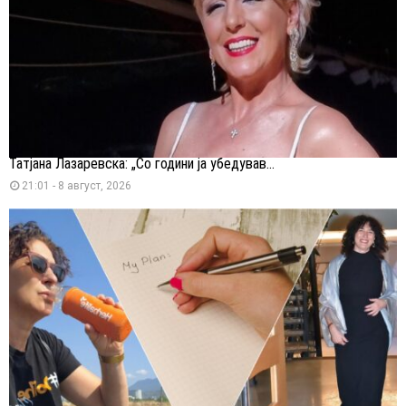
Татјана Лазаревска: „Со години ја убедував...
21:01 - 8 август, 2026