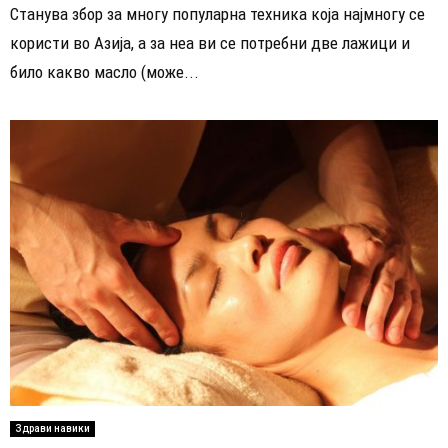
Станува збор за многу популарна техника која најмногу се
користи во Азија, а за неа ви се потребни две лажици и
било какво масло (може...
Здрави навики