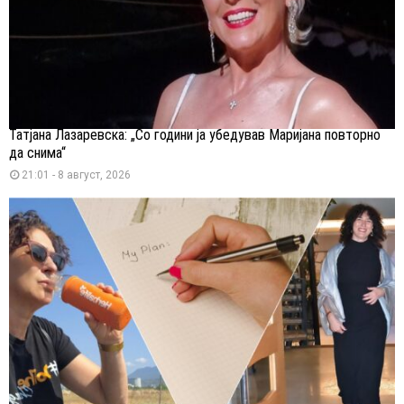
Татјана Лазаревска: „Со години ја убедував Маријана повторно
да снима“
21:01 - 8 август, 2026