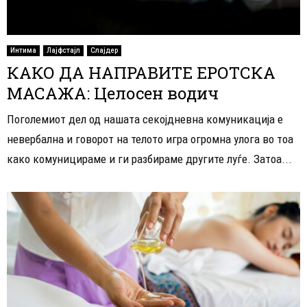
Интима
Лајфстајл
Слајдер
КАКО ДА НАПРАВИТЕ ЕРОТСКА
МАСАЖА: Целосен водич
Поголемиот дел од нашата секојдневна комуникација е
невербална и говорот на телото игра огромна улога во тоа
како комуницираме и ги разбираме другите луѓе. Затоа...