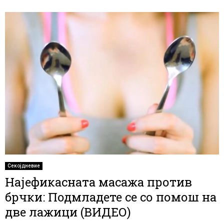
Секојдневие
Најефикасната масажа против
брчки: Подмладете се со помош на
две лажици (ВИДЕО)