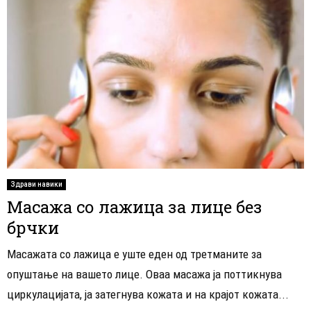
Здрави навики
Масажа со лажица за лице без
брчки
Масажата со лажица е уште еден од третманите за
опуштање на вашето лице. Оваа масажа ја поттикнува
циркулацијата, ја затегнува кожата и на крајот кожата...