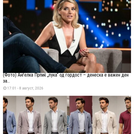
(Фото) Анѓелка Прпиќ „пука“ од гордост – денеска е важен ден
за...
17:01 - 8 август, 2026