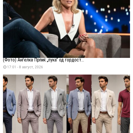
(Фото) Анѓелка Прпиќ „пука“ од гордост...
17:01 - 8 август, 2026