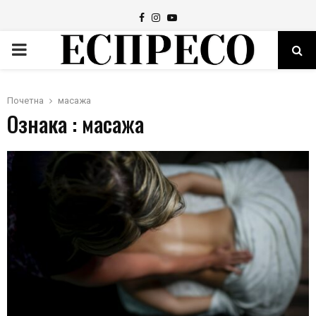
Facebook
Instagram
Youtube
PRIMARY
MENU
Почетна
масажа
Ознака : масажа